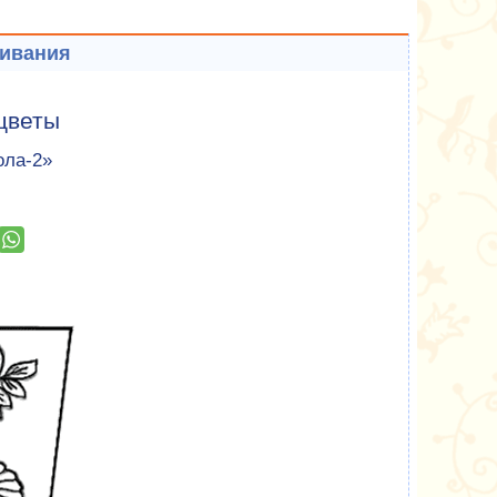
шивания
 цветы
ола-2»