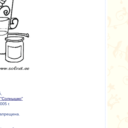
,
а
"Солнышко"
05 г.
запрещена.