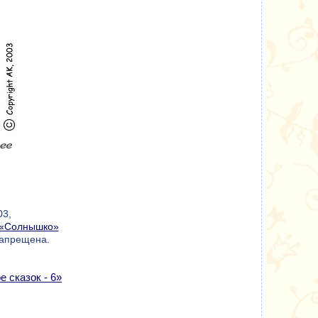
03,
«Солнышко»
запрещена.
е сказок - 6»