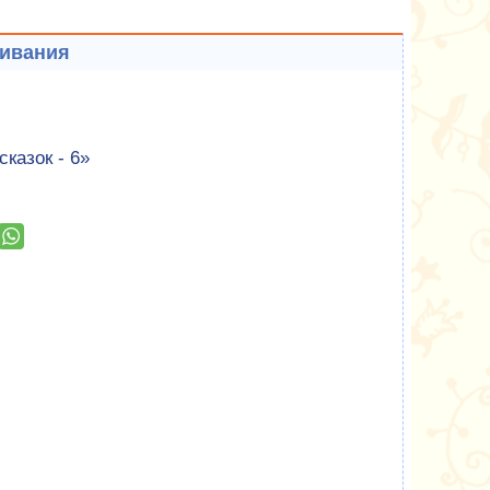
шивания
казок - 6»