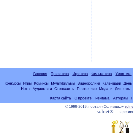
Главная
Призотека
Игротека
Фильмотека
Умнотека
Конкурсы
Игры
Комиксы
Мультфильмы
Видеоролики
Календари
День
Ноты
Аудиокниги
Стенгазеты
Портфолио
Медали
Дипломы
Карта сайта
О проекте
Реклама
Авторам
© 1999-2019, портал «Солнышко»
solne
solnet®
— зарегист