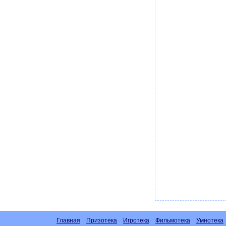
Главная
Призотека
Игротека
Фильмотека
Умнотека