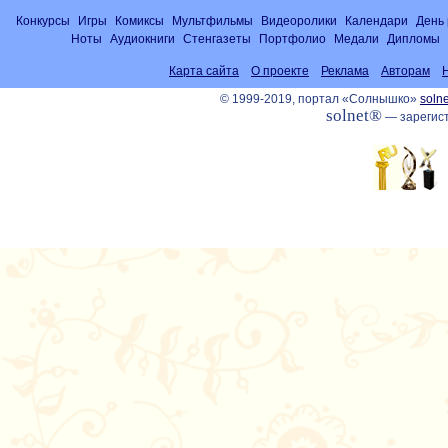
Конкурсы
Игры
Комиксы
Мультфильмы
Видеоролики
Календари
День
Ноты
Аудиокниги
Стенгазеты
Портфолио
Медали
Дипломы
Карта сайта
О проекте
Реклама
Авторам
© 1999-2019, портал «Солнышко»
solne
solnet®
— зарегист