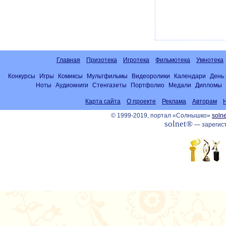
Главная
Призотека
Игротека
Фильмотека
Умнотека
Конкурсы
Игры
Комиксы
Мультфильмы
Видеоролики
Календари
День
Ноты
Аудиокниги
Стенгазеты
Портфолио
Медали
Дипломы
Карта сайта
О проекте
Реклама
Авторам
© 1999-2019, портал «Солнышко»
solne
solnet®
— зарегист