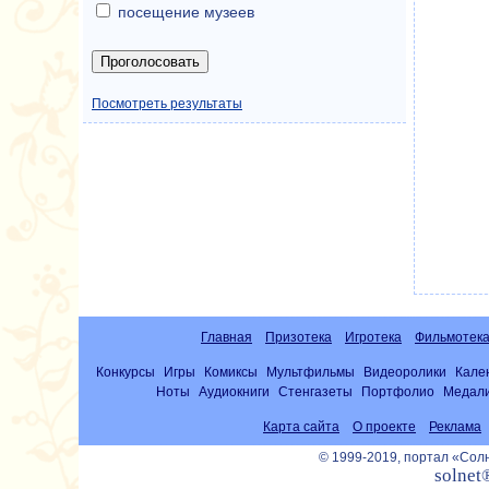
посещение музеев
Посмотреть результаты
Главная
Призотека
Игротека
Фильмотек
Конкурсы
Игры
Комиксы
Мультфильмы
Видеоролики
Кале
Ноты
Аудиокниги
Стенгазеты
Портфолио
Медал
Карта сайта
О проекте
Реклама
© 1999-2019, портал «Со
solnet