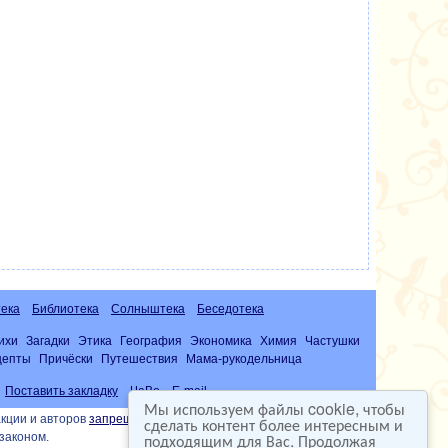
ека
Библиотека
Солныштека
Беседотека
ихи
Загадки
Этика
География
Экономика
Химия
Частушки
цепты
Причёски
Путешествия
Мама-рукодельница
Поставить закладку
ЧаВо
E-mail
Мы используем файлы cookie, чтобы
кции и авторов
запрещена
сделать контент более интересным и
подходящим для Вас. Продолжая
законом.