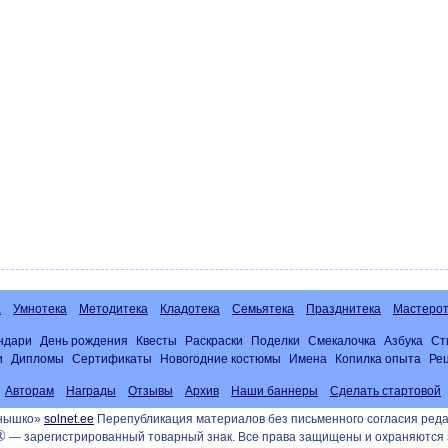
а
Умнотека
Методитека
Кладотека
Семьятека
Празднитека
Мастерот
ндари
День рождения
Квесты
Раскраски
Поделки
Смекалочка
Азбука
Ст
и
Дипломы
Сертификаты
Новогодние костюмы
Имена
Копилка опыта
Ре
Авторам
Награды
Отзывы
Архив
Наши баннеры
Сделать стартовой
лнышко»
solnet.ee
Перепубликация материалов без письменного согласия реда
®
— зарегистрированный товарный знак. Все права защищены и охраняются 