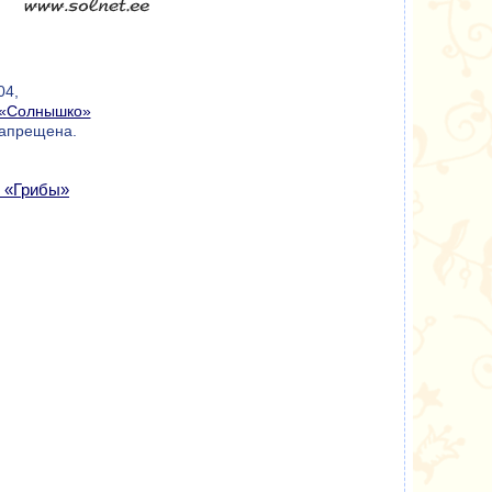
04,
«Солнышко»
запрещена.
и «Грибы»