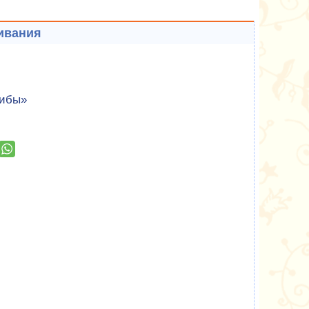
ивания
рибы»