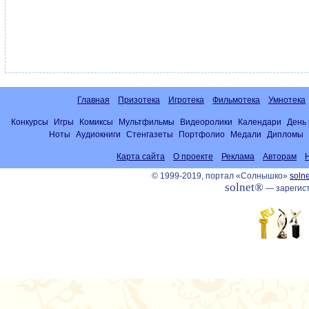
Главная
Призотека
Игротека
Фильмотека
Умнотека
Конкурсы
Игры
Комиксы
Мультфильмы
Видеоролики
Календари
День
Ноты
Аудиокниги
Стенгазеты
Портфолио
Медали
Дипломы
Карта сайта
О проекте
Реклама
Авторам
© 1999-2019, портал «Солнышко»
solne
solnet®
— зарегист