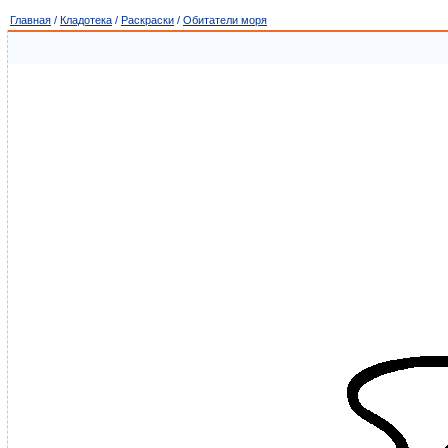
Главная
/
Кладотека
/
Раскраски
/
Обитатели моря