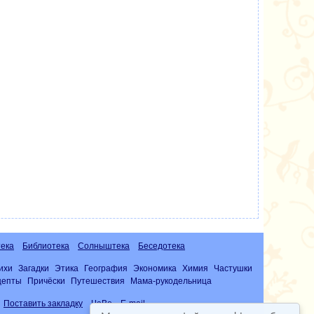
ека
Библиотека
Солныштека
Беседотека
ихи
Загадки
Этика
География
Экономика
Химия
Частушки
цепты
Причёски
Путешествия
Мама-рукодельница
Поставить закладку
ЧаВо
E-mail