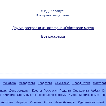
© ИД "Карапуз".
Все права защищены.
Другие раскраски из категории «Обитатели моря»
Все раскраски
а
Умнотека
Методитека
Кладотека
Семьятека
Празднитека
Мастерот
ндари
День рождения
Квесты
Раскраски
Поделки
Смекалочка
Азбука
Ст
и
Дипломы
Сертификаты
Новогодние костюмы
Имена
Копилка опыта
Ре
Авторам
Награды
Отзывы
Архив
Наши баннеры
Сделать стартовой