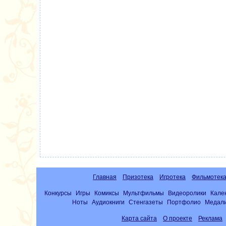
Главная
Призотека
Игротека
Фильмотек
Конкурсы
Игры
Комиксы
Мультфильмы
Видеоролики
Кале
Ноты
Аудиокниги
Стенгазеты
Портфолио
Медал
Карта сайта
О проекте
Реклама