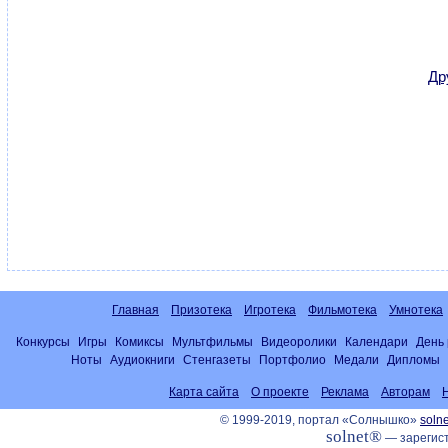
Др
Главная
Призотека
Игротека
Фильмотека
Умнотека
Конкурсы
Игры
Комиксы
Мультфильмы
Видеоролики
Календари
День
Ноты
Аудиокниги
Стенгазеты
Портфолио
Медали
Дипломы
Карта сайта
О проекте
Реклама
Авторам
© 1999-2019, портал «Солнышко»
solne
solnet®
— зарегист