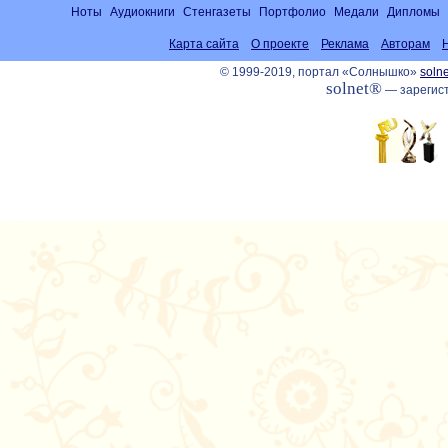
Ноты
Аудиокниги
Стенгазеты
Портфолио
Медали
Дипломы
Карта сайта
О проекте
Реклама
Авторам
© 1999-2019, портал «Солнышко»
solne
solnet®
— зарегист