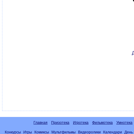
Главная
Призотека
Игротека
Фильмотека
Умнотека
Конкурсы
Игры
Комиксы
Мультфильмы
Видеоролики
Календари
День