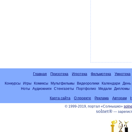
Главная
Призотека
Игротека
Фильмотека
Умнотека
Конкурсы
Игры
Комиксы
Мультфильмы
Видеоролики
Календари
День
Ноты
Аудиокниги
Стенгазеты
Портфолио
Медали
Дипломы
Карта сайта
О проекте
Реклама
Авторам
© 1999-2019, портал «Солнышко»
solne
solnet®
— зарегист