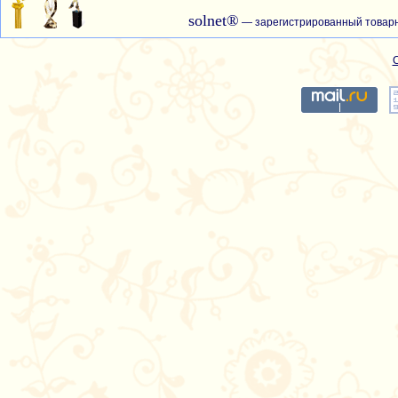
solnet®
— зарегистрированный товарн
С