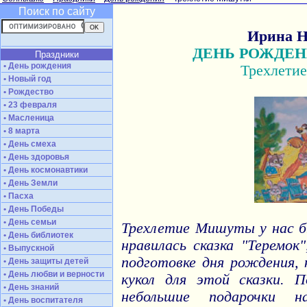
Поиск по сайту
Ирина 
ДЕНЬ РОЖДЕН
Праздники
• День рождения
Трехлети
• Новый год
• Рождество
• 23 февраля
• Масленица
• 8 марта
• День смеха
• День здоровья
• День космонавтики
• День Земли
• Пасха
• День Победы
• День семьи
Трехлетие Мишуты у нас б
• День библиотек
нравилась сказка "Теремок
• Выпускной
подготовке дня рождения,
• День защиты детей
• День любви и верности
кукол для этой сказки. 
• День знаний
небольшие подарочки 
• День воспитателя