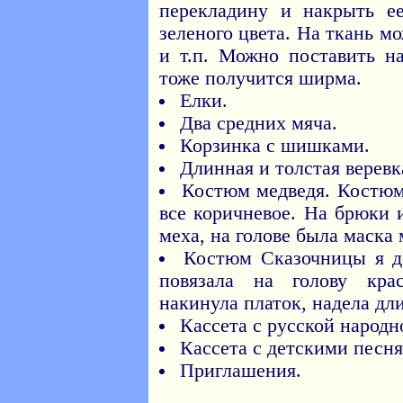
перекладину и накрыть е
зеленого цвета. На ткань м
и т.п. Можно поставить н
тоже получится ширма.
Елки.
Два средних мяча.
Корзинка с шишками.
Длинная и толстая веревк
Костюм медведя. Костюм 
все коричневое. На брюки 
меха, на голове была маска
Костюм Сказочницы я де
повязала на голову кра
накинула платок, надела дл
Кассета с русской народн
Кассета с детскими песн
Приглашения.