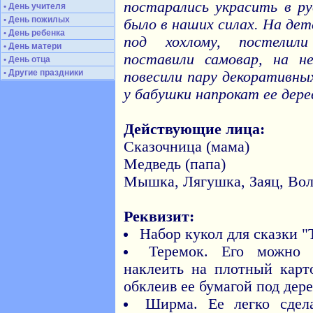
постарались украсить в ру
• День учителя
• День пожилых
было в наших силах. На де
• День ребенка
под хохлому, постелил
• День матери
поставили самовар, на не
• День отца
• Другие праздники
повесили пару декоративны
у бабушки напрокат ее дере
Действующие лица:
Сказочница (мама)
Медведь (папа)
Мышка, Лягушка, Заяц, Вол
Реквизит:
Набор кукол для сказки "
Теремок. Его можно 
наклеить на плотный карт
обклеив ее бумагой под дере
Ширма. Ее легко сдела