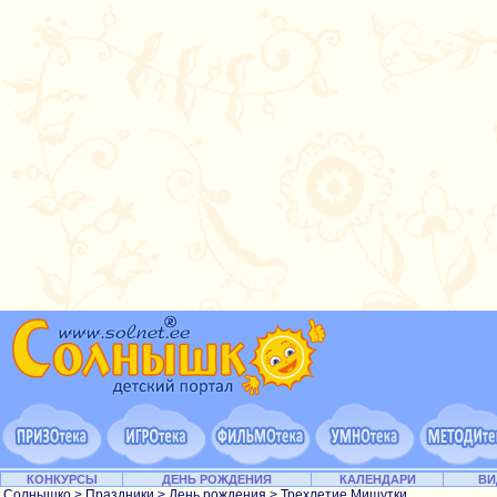
КОНКУРСЫ
ДЕНЬ РОЖДЕНИЯ
КАЛЕНДАРИ
ВИ
Солнышко
>
Праздники
>
День рождения
> Трехлетие Мишутки