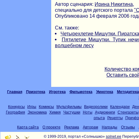
Автор сценария:
Ирина Никитина
,
специально для детского портала
"
Опубликовано 14 февраля 2006 год
См. также:
Четырехлетие Мишутки. Пиратск
Пятилетие Мишутки. Тупик нечи
волшебном лесу
Количество ко
Оставить сво
Главная
Призотека
Игротека
Фильмотека
Умнотека
Методитека
Конкурсы
Игры
Комиксы
Мультфильмы
Видеоролики
Календари
Ден
География
Экономика
Химия
Частушки
Ноты
Аудиокниги
Стенгазеты
опыта
Рецепты
Причёс
Карта сайта
О проекте
Реклама
Авторам
Награды
Отзывы
© 1999-2019, портал «Солнышко»
solnet.ee
Перепубл