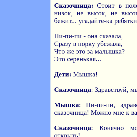
Сказочница:
Стоит в поле
низок, не высок, не выс
бежит... угадайте-ка ребятк
Пи-пи-пи - она сказала,
Сразу в норку убежала,
Что же это за малышка?
Это серенькая...
Дети:
Мышка!
Сказочница
: Здравствуй, 
Мышка
: Пи-пи-пи, здрав
сказочница! Можно мне к ва
Сказочница
: Конечно мо
открыть!