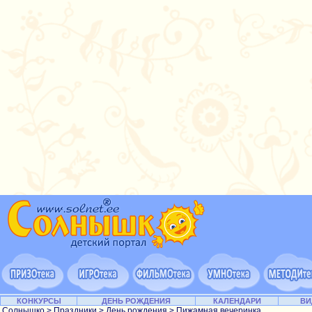
КОНКУРСЫ
ДЕНЬ РОЖДЕНИЯ
КАЛЕНДАРИ
ВИ
Солнышко
>
Праздники
>
День рождения
> Пижамная вечеринка