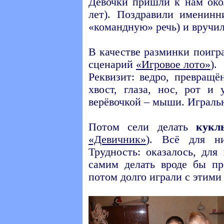
Девочки пришли к нам окол
лет). Поздравили именинн
«командную» речь) и вручил
В качестве разминки поигр
сценарий
«Игровое лото»
).
Реквизит: ведро, превращё
хвост, глаза, нос, рот и
верёвочкой – мыши. Играль
Потом сели делать
кукл
«Девичник»
). Всё для ни
Трудность: оказалось, для
самим делать вроде бы п
потом долго играли с этими