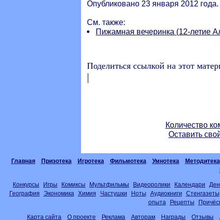
Опубликовано 23 января 2012 года.
См. также:
Пижамная вечеринка (12-летие А
Поделиться ссылкой на этот матер
|
Количество ко
Оставить сво
Главная
Призотека
Игротека
Фильмотека
Умнотека
Методитека
Конкурсы
Игры
Комиксы
Мультфильмы
Видеоролики
Календари
Ден
География
Экономика
Химия
Частушки
Ноты
Аудиокниги
Стенгазеты
опыта
Рецепты
Причёс
Карта сайта
О проекте
Реклама
Авторам
Награды
Отзывы