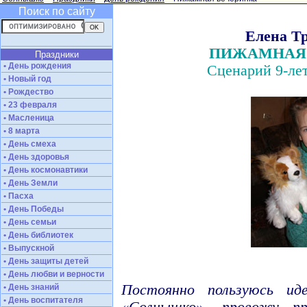
Поиск по сайту
Елена Т
ПИЖАМНАЯ
Праздники
• День рождения
Сценарий 9-ле
• Новый год
• Рождество
• 23 февраля
• Масленица
• 8 марта
• День смеха
• День здоровья
• День космонавтики
• День Земли
• Пасха
• День Победы
• День семьи
• День библиотек
• Выпускной
• День защиты детей
• День любви и верности
Постоянно пользуюсь ид
• День знаний
• День воспитателя