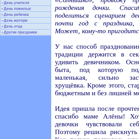
«Солнышко», провожу п
• День учителя
рождения дочки. Спас
• День пожилых
поделиться сценарием д
• День ребенка
• День матери
почти год с праздника, 
• День отца
Может, кому-то пригодитс
• Другие праздники
У нас способ праздновани
традиции держится в се
удивить девичником. Осн
быта, под которую под
маленькая, сильно зас
хрущёвка. Кроме этого, ста
бюджетным и без лишней м
Идея пришла после прочте
спасибо маме Алёны! Хот
девочки чувствовали се
Поэтому решила рискнуть 