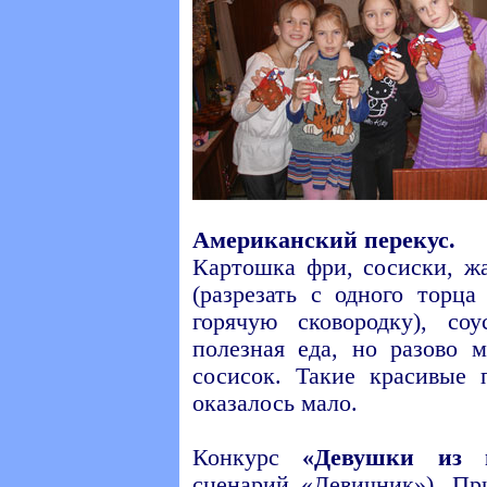
Американский перекус.
Картошка фри, сосиски, ж
(разрезать с одного торц
горячую сковородку), со
полезная еда, но разово 
сосисок. Такие красивые 
оказалось мало.
Конкурс
«Девушки из 
сценарий
«Девичник»
). П