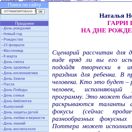
Поиск по сайту
Наталья 
ГАРРИ
Праздники
• День рождения
НА ДНЕ РОЖД
• Новый год
• Рождество
• 23 февраля
• Масленица
Сценарий рассчитан для 
• 8 марта
виде вряд ли вы его исп
• День смеха
подойдя творчески в и
• День здоровья
• День космонавтики
праздник для ребенка. В 
• День Земли
человека. Кто это будет –
• Пасха
человек, исполняющий
• День Победы
программу. Это может быт
• День семьи
• День библиотек
раскрываются таланты 
• Выпускной
фокусы (сейчас прода
• День защиты детей
разнообразных фокусных 
• День любви и верности
• День знаний
Поттера может исполнит
• День воспитателя