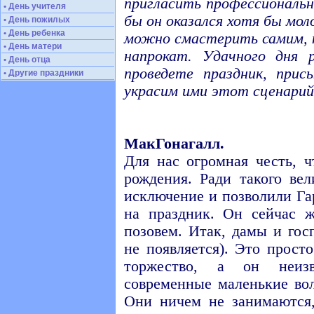
пригласить профессиональн
• День учителя
бы он оказался хотя бы мо
• День пожилых
• День ребенка
можно смастерить самим, к
• День матери
напрокат. Удачного дня 
• День отца
проведете праздник, при
• Другие праздники
украсим ими этот сценарий
МакГонагалл.
Для нас огромная честь, 
рождения. Ради такого ве
исключение и позволили Га
на праздник. Он сейчас 
позовем. Итак, дамы и гос
не появляется). Это прост
торжество, а он неиз
современные маленькие во
Они ничем не занимаются