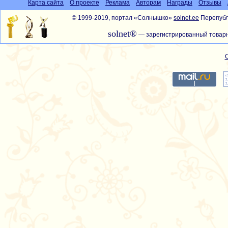
Карта сайта
О проекте
Реклама
Авторам
Награды
Отзывы
© 1999-2019, портал «Солнышко»
solnet.ee
Перепубл
solnet®
— зарегистрированный товарн
С