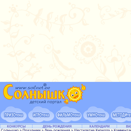
КОНКУРСЫ
ДЕНЬ РОЖДЕНИЯ
КАЛЕНДАРИ
ВИ
Солнышко
>
Праздники
>
День рождения
>
Шестилетие Кирилла
> Коммента