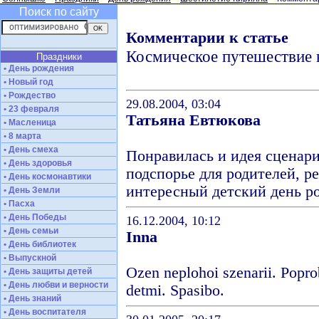
Поиск по сайту
Комментарии к статье
Космическое путешествие 
Праздники
• День рождения
• Новый год
• Рождество
29.08.2004, 03:04
• 23 февраля
Татьяна Евтюкова
• Масленица
• 8 марта
• День смеха
Понравилась и идея сценар
• День здоровья
подспорье для родителей, р
• День космонавтики
интересный детский день р
• День Земли
• Пасха
• День Победы
16.12.2004, 10:12
• День семьи
Inna
• День библиотек
• Выпускной
Ozen neplohoi szenarii. Popro
• День защиты детей
• День любви и верности
detmi. Spasibo.
• День знаний
• День воспитателя