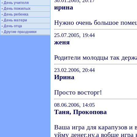
30.01.2005, 20:17
• День учителя
ирина
• День пожилых
• День ребенка
• День матери
Нужно очень большое поме
• День отца
• Другие праздники
25.07.2005, 19:44
женя
Родители молодцы так держа
23.02.2006, 20:44
Ирина
Просто восторг!
08.06.2006, 14:05
Таня, Прокопова
Ваша игра для карапузов и 
уйму денег,ну,а вобще игра 