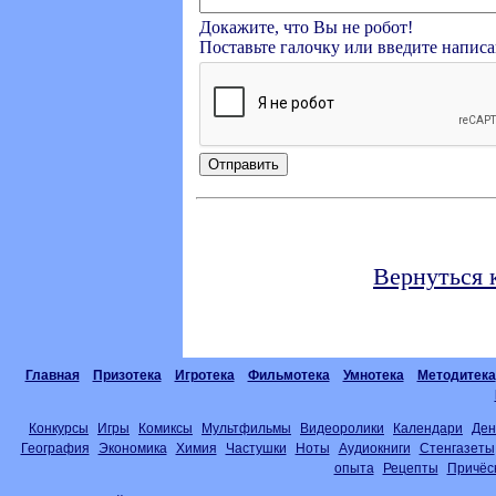
Докажите, что Вы не робот!
Поставьте галочку или введите напис
Вернуться 
Главная
Призотека
Игротека
Фильмотека
Умнотека
Методитека
Конкурсы
Игры
Комиксы
Мультфильмы
Видеоролики
Календари
Ден
География
Экономика
Химия
Частушки
Ноты
Аудиокниги
Стенгазеты
опыта
Рецепты
Причёс