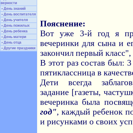
верности
• День знаний
• День воспитателя
• День учителя
Пояснение:
• День пожилых
Вот уже 3-й год я пр
• День ребенка
• День матери
вечеринки для сына и ег
• День отца
• Другие праздники
закончил первый класс",
В этот раз состав был: 3
пятиклассница в качеств
Дети всегда заблаго
задание [газеты, часту
вечеринка была посвя
год"
, каждый ребенок п
и рисунками о своих усп