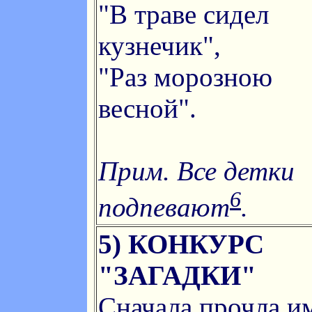
"В траве сидел
кузнечик",
"Раз морозною
весной".
Прим. Все детки
6
подпевают
.
5) КОНКУРС
"ЗАГАДКИ"
Сначала прочла и