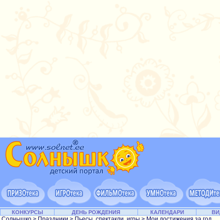
КОНКУРСЫ
ДЕНЬ РОЖДЕНИЯ
КАЛЕНДАРИ
ВИ
Солнышко
>
Праздники
>
Пьесы, спектакли, игры
> Мои достижения за год