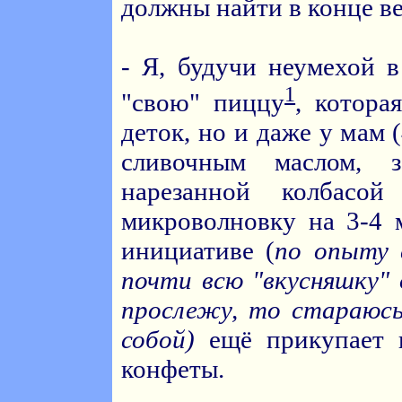
должны найти в конце в
- Я, будучи неумехой 
1
"свою" пиццу
, котора
деток, но и даже у мам
сливочным маслом, 
нарезанной колбас
микроволновку на 3-4 
инициативе (
по опыту 
почти всю "вкусняшку"
прослежу, то стараюсь
собой)
ещё прикупает к
конфеты.