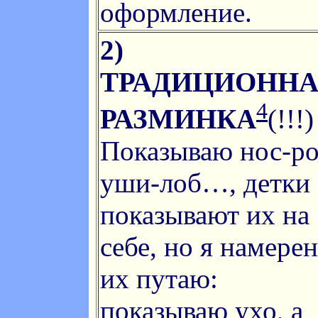
оформление.
2)
ТРАДИЦИОНН
4
РАЗМИНКА
(!!!)
Показываю нос-ро
уши-лоб…, детки
показывают их на
себе, но я намере
их путаю:
показываю ухо, а