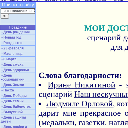
Поиск по сайту
МОИ ДОС
Праздники
• День рождения
сценарий 
• Новый год
• Рождество
для 
• 23 февраля
• Масленица
• 8 марта
• День смеха
• День здоровья
Слова благодарности:
• День
космонавтики
Ирине Никитиной
- з
• День Земли
• Пасха
сценарий
Наш нескучны
• День Победы
Людмиле Орловой
, ко
• День семьи
• День библиотек
дарит мне прекрасное 
• Выпускной
• День защиты
(медальки, газетки, нагл
детей
• День любви и