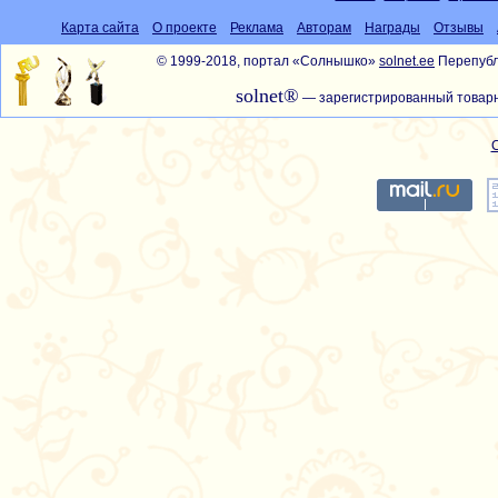
Карта сайта
О проекте
Реклама
Авторам
Награды
Отзывы
© 1999-2018, портал «Солнышко»
solnet.ee
Перепубл
solnet®
— зарегистрированный товарн
С