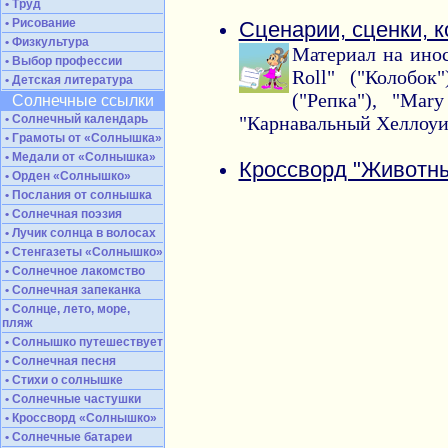
• Труд
• Рисование
Сценарии, сценки, 
• Физкультура
Материал на инос
• Выбор профессии
Roll" ("Колобок"
• Детская литература
("Репка"), "Mary
Солнечные ссылки
• Солнечный календарь
"Карнавальный Хеллоуи
• Грамоты от «Солнышка»
• Медали от «Солнышка»
Кроссворд "Животны
• Орден «Солнышко»
• Послания от солнышка
• Солнечная поэзия
• Лучик солнца в волосах
• Стенгазеты «Солнышко»
• Солнечное лакомство
• Солнечная запеканка
• Солнце, лето, море,
пляж
• Солнышко путешествует
• Солнечная песня
• Стихи о солнышке
• Солнечные частушки
• Кроссворд «Солнышко»
• Солнечные батареи