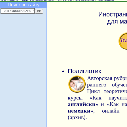
Поиск по сайту
Иностран
для м
Полиглотик
Авторская рубр
раннего обуч
Цикл теоретиче
курсы «Как научит
английски
» и «Как на
немецки
», онлайн к
(архив).