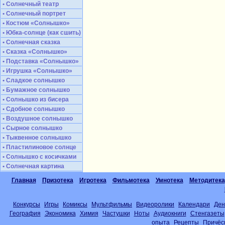
• Солнечный театр
• Солнечный портрет
• Костюм «Солнышко»
• Юбка-солнце (как сшить)
• Солнечная сказка
• Сказка «Солнышко»
• Подставка «Солнышко»
• Игрушка «Солнышко»
• Сладкое солнышко
• Бумажное солнышко
• Солнышко из бисера
• Сдобное солнышко
• Воздушное солнышко
• Сырное солнышко
• Тыквенное солнышко
• Пластилиновое солнце
• Солнышко с косичками
• Солнечная картина
Главная
Призотека
Игротека
Фильмотека
Умнотека
Методитека
Конкурсы
Игры
Комиксы
Мультфильмы
Видеоролики
Календари
Ден
География
Экономика
Химия
Частушки
Ноты
Аудиокниги
Стенгазеты
опыта
Рецепты
Причёс