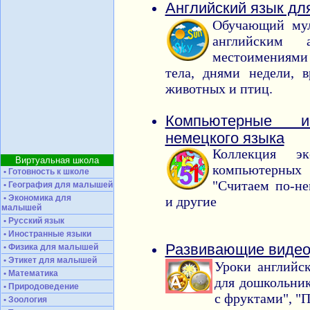
Английский язык д
Обучающий мул
английским 
местоимениями 
тела, днями недели, 
животных и птиц.
Компьютерные 
немецкого языка
Коллекция эк
Виртуальная школа
компьютерных 
• Готовность к школе
"Считаем по-не
• География для малышей
• Экономика для
и другие
малышей
• Русский язык
• Иностранные языки
Развивающие видео
• Физика для малышей
• Этикет для малышей
Уроки английс
• Математика
для дошкольник
• Природоведение
с фруктами", "П
• Зоология