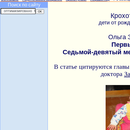
Поиск по сайту
Крохо
дети от рож
Ольга 
Перв
Седьмой-девятый м
В статье цитируются главы
доктора
За