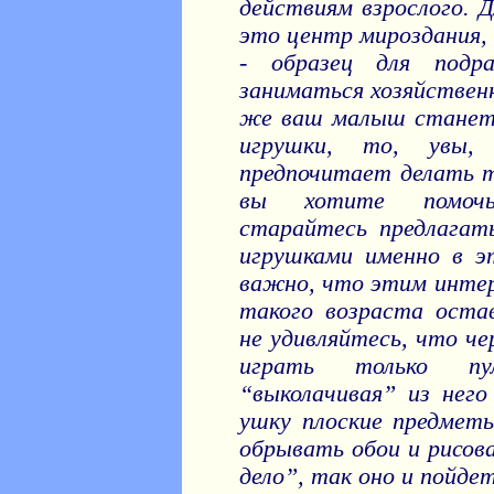
действиям взрослого. 
это центр мироздания, 
- образец для подр
заниматься хозяйствен
же ваш малыш станет 
игрушки, то, увы,
предпочитает делать 
вы хотите помочь
старайтесь предлагат
игрушками именно в э
важно, что этим интер
такого возраста оста
не удивляйтесь, что че
играть только пу
“выколачивая” из него
ушку плоские предметы
обрывать обои и рисов
дело”, так оно и пойд