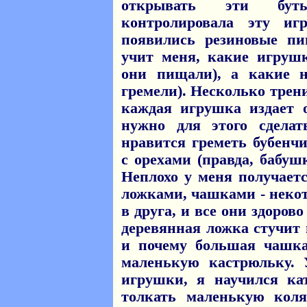
открывать эти бут
контролировала эту иг
появились резиновые п
учит меня, какие игруш
они пищали), а какие 
гремели). Несколько трени
каждая игрушка издает 
нужно для этого сдела
нравится греметь бубенч
с орехами (правда, бабушк
Неплохо у меня получает
ложками, чашками - некот
в друга, и все они здоров
деревянная ложка стучит 
и почему большая чашк
маленькую кастрюльку.
игрушки, я научился к
толкать маленькую коля