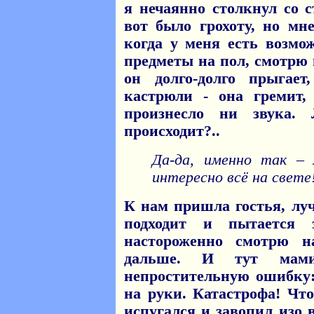
я нечаянно столкнул со 
вот было грохоту, но мн
когда у меня есть возм
предметы на пол, смотрю 
он долго-долго прыгае
кастрюли - она гремит,
произнесло ни звука.
происходит?..
Да-да, именно так –
интересно всё на свете
К нам пришла гостья, лу
подходит и пытается 
настороженно смотрю н
дальше. И тут мами
непростительную ошибку:
на руки. Катастрофа! Чт
испугался и завопил изо 