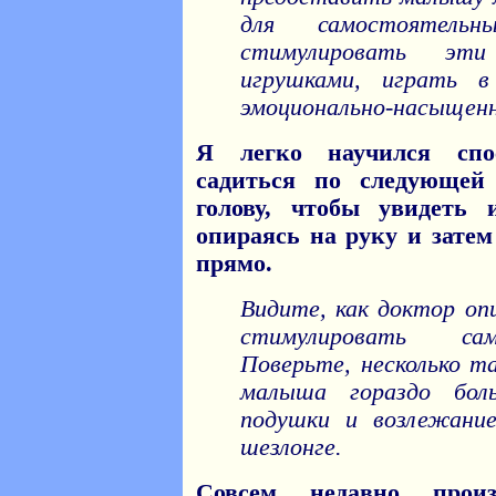
для самостоятель
стимулировать эт
игрушками, играть в
эмоционально-насыщенн
Я легко научился спос
садиться по следующей
голову, чтобы увидеть 
опираясь на руку и зате
прямо.
Видите, как доктор оп
стимулировать сам
Поверьте, несколько т
малыша гораздо бол
подушки и возлежани
шезлонге.
Совсем недавно прои