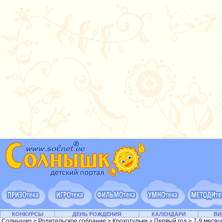
КОНКУРСЫ
ДЕНЬ РОЖДЕНИЯ
КАЛЕНДАРИ
ВИ
Солнышко
>
Родительское собрание
>
Крохотульки
>
Первый год
> 7-9 меся