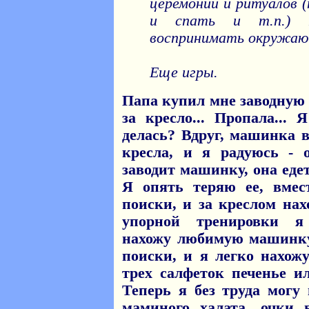
церемоний и ритуалов (
и спать и т.п.) 
воспринимать окружаю
Еще игры.
Папа купил мне заводную 
за кресло... Пропала...
делась? Вдруг, машинка 
кресла, и я радуюсь - 
заводит машинку, она еде
Я опять теряю ее, вме
поиски, и за креслом на
упорной тренировки я
нахожу любимую машинку
поиски, и я легко нахож
трех салфеток печенье и
Теперь я без труда могу
маминого халата, очки