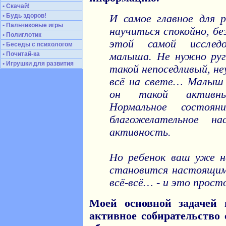
• Скачай!
• Будь здоров!
И самое главное для р
• Пальчиковые игры
научиться спокойно, бе
• Полиглотик
этой самой исследо
• Беседы с психологом
• Почитай-ка
малыша. Не нужно руг
• Игрушки для развития
такой непоседливый, не
всё на свете… Малыш 
он такой активны
Нормальное состоян
благожелательное на
активность.
Но ребенок ваш уже н
становится настоящим 
всё-всё… - и это прост
Моей основной задачей 
активное собирательство