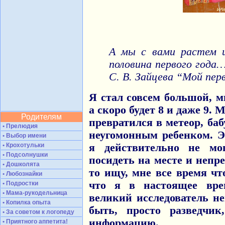
А мы с вами растем 
половина первого года
С. В. Зайцева “Мой пер
Я стал совсем большой, м
а скоро будет 8 и даже 9.
Родителям
превратился в метеор, ба
• Прелюдия
неугомонным ребенком. Э
• Выбор имени
• Крохотульки
я действительно не м
• Подсолнушки
посидеть на месте и непр
• Дошколята
то ищу, мне все время чт
• Любознайки
что я в настоящее вре
• Подростки
• Мама-рукодельница
великий исследователь н
• Копилка опыта
быть, просто разведчи
• За советом к логопеду
информацию.
• Приятного аппетита!