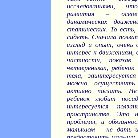
исследованиями, ч
развития – освое
динамических движен
статических. То есть,
сидеть. Сначала полза
взгляд и опыт, очень 
интерес к движениям, 
частности, показав
четвереньках, ребенок
тела, заинтересуетс
можно осуществить
активно ползать. Не
ребенок любит поси
интересуется полз
пространстве. Это н
проблемы, и обязанно
малышом – не дать и
предоставить малышу 