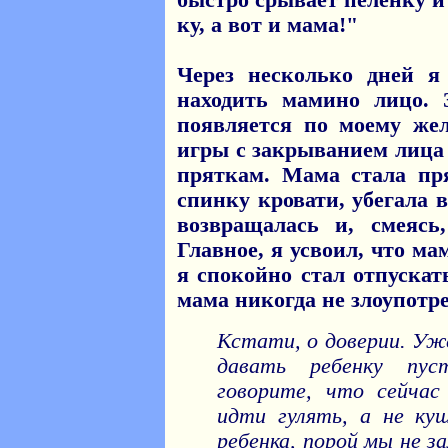
быстро срывает пеленку и
ку, а вот и мама!"
Через несколько дней я
находить мамино лицо. 
появляется по моему жел
игры с закрыванием лиц
пряткам. Мама стала пр
спинку кровати, убегала 
возвращалась и, смеясь
Главное, я усвоил, что ма
я спокойно стал отпускат
мама никогда не злоупотр
Кстати, о доверии. Уж
давать ребенку пу
говорите, что сейчас
идти гулять, а не ку
ребенка, порой мы не з