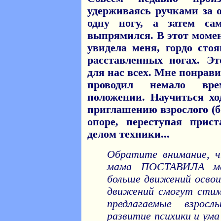
удерживаясь ручками за о
одну ногу, а затем с
выпрямился. В этот моме
увидела меня, гордо сто
расставленных ногах. Э
для нас всех. Мне понрави
проводил немало вр
положении. Научиться х
приглашению взрослого (б
опоре, переступая при
делом техники...
Обратите внимание, ч
мама ПОСТАВИЛА ма
больше движений освои
движений смогут стим
предлагаемые взрос
развитие психики и ума