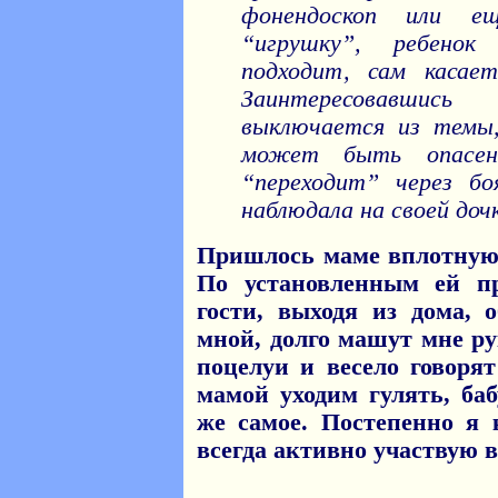
фонендоскоп или е
“игрушку”, ребенок
подходит, сам касает
Заинтересовавшис
выключается из темы,
может быть опасен
“переходит” через бо
наблюдала на своей дочк
Пришлось маме вплотную 
По установленным ей п
гости, выходя из дома, 
мной, долго машут мне р
поцелуи и весело говоря
мамой уходим гулять, ба
же самое. Постепенно я
всегда активно участвую в