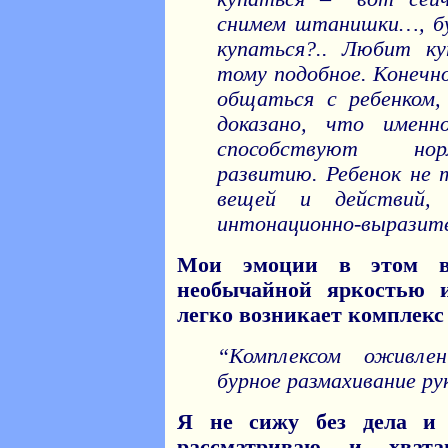
снимем штанишки…, бу
купаться?.. Любит к
тому подобное. Конечн
общаться с ребенком,
доказано, что имен
способствуют нор
развитию. Ребенок не 
вещей и действий,
интонационно-выразите
Мои эмоции в этом во
необычайной яркостью 
легко возникает комплекс
“Комплексом оживле
бурное размахивание ру
Я не сижу без дела и 
рассматриваю и хват