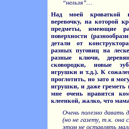
“нельзя”…
Над моей кроваткой п
веревочку, на которой к
предметы, имеющие р
поверхности (разнообра
детали от конструктор
разных пуговиц на леск
разные ключи, деревя
сковородки, новые зу
игрушки и т.д.). К сожал
проглотить, но зато я мо
игрушки, и даже греметь
мне очень нравится ко
клеенкой, жалко, что мама
Очень полезно давать д
(но не газету, т.к. она
этом не оставлять малы