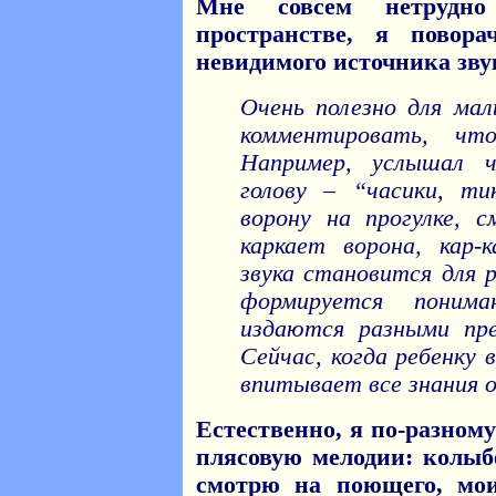
Мне совсем нетрудно
пространстве, я повор
невидимого источника звук
Очень полезно для ма
комментировать, ч
Например, услышал ч
голову – “часики, ти
ворону на прогулке, 
каркает ворона, кар-
звука становится для р
формируется поним
издаются разными пр
Сейчас, когда ребенку в
впитывает все знания 
Естественно, я по-разном
плясовую мелодии: колы
смотрю на поющего, мо