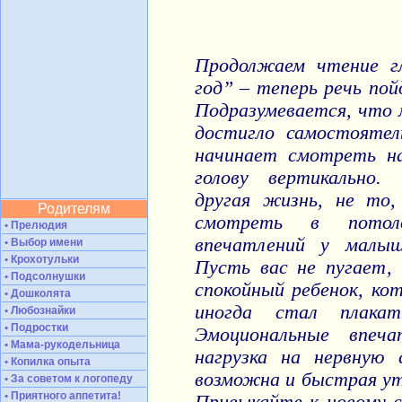
Продолжаем чтение г
год” – теперь речь пой
Подразумевается, что
достигло самостоятел
начинает смотреть н
голову вертикально.
другая жизнь, не то
Родителям
смотреть в потол
• Прелюдия
впечатлений у малыш
• Выбор имени
• Крохотульки
Пусть вас не пугает,
• Подсолнушки
спокойный ребенок, кот
• Дошколята
иногда стал плака
• Любознайки
• Подростки
Эмоциональные впеч
• Мама-рукодельница
нагрузка на нервную
• Копилка опыта
возможна и быстрая у
• За советом к логопеду
• Приятного аппетита!