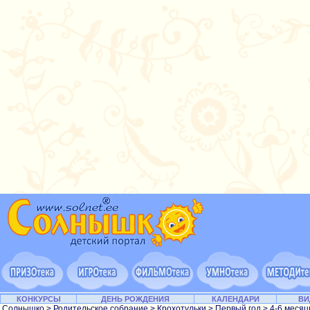
КОНКУРСЫ
ДЕНЬ РОЖДЕНИЯ
КАЛЕНДАРИ
ВИ
Солнышко
>
Родительское собрание
>
Крохотульки
>
Первый год
> 4-6 меся