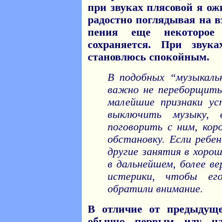
при звуках плясовой я о
радостно поглядывая на в
пения еще некоторое
сохраняется. При звук
становлюсь спокойным.
В подобных “музыкаль
важно не переборщить
малейшие признаки у
выключить музыку, 
поговорить с ним, кор
обстановку. Если ребе
другие занятия в хорош
в дальнейшем, более ве
истерики, чтобы ег
обратили внимание.
В отличие от предыдуще
обычно первым иду н