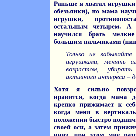
Раньше я хватал игрушки 
обезьянки), но мама нау
игрушки, противопос
остальным четырем. А 
научился брать мелки
большим пальчиками (пин
Только не забывайте 
игрушками, менять и
возрастом, убирать
активного интереса – дв
Хотя я сильно повзро
нравится, когда мама 
крепко прижимает к себ
когда меня в вертикал
положении быстро подним
своей оси, а затем приж
вниз, при этом мне раз