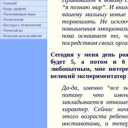
Привыкайте к новому с
• Скачай!
“я познаю мир”. И вни
• Будь здоров!
вашему малышу новые 
• Пальчиковые игры
• Полиглотик
тормошить. Не исключ
• Беседы с психологом
повышенная эмоциональ
• Почитай-ка
пока осваивает то, 
• Игрушки для развития
посредством своих орга
Сегодня у меня день ро
будет 5, а потом и 6
любопытным, мне интерес
великий экспериментатор и
Да-да, именно “все з
потому что имен
закладывается отноше
характер. Сейчас нач
этого возраста ребен
инстинктами, а тепе