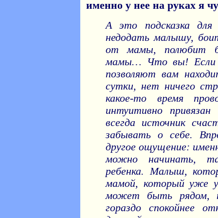
именно у нее на руках я ч
А это подсказка для
недодать малышу, бои
от мамы, полюбит б
мамы… Что вы! Если 
позволяют вам находи
сутки, нет ничего ст
какое-то время про
интуитивно привязан
всегда источник счас
забывать о себе. Впр
другое ощущение: именн
можно начинать, та
ребенка. Малыш, кото
мамой, который уже у
может быть рядом, 
гораздо спокойнее о