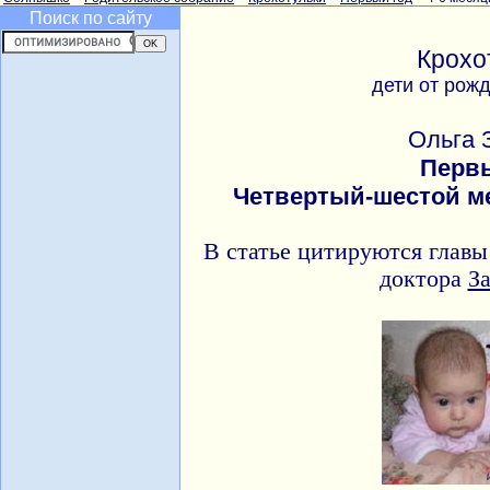
Поиск по сайту
Крохо
дети от рож
Ольга 
Перв
Четвертый-шестой 
В статье цитируются главы
доктора
За