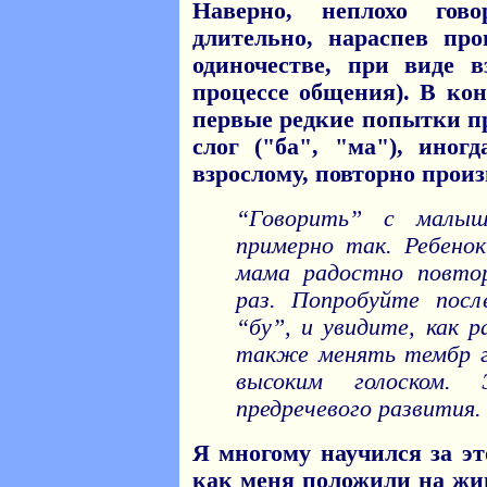
Наверно, неплохо гов
длительно, нараспев пр
одиночестве, при виде 
процессе общения). В ко
первые редкие попытки п
слог ("ба", "ма"), иног
взрослому, повторно произ
“Говорить” с малы
примерно так. Ребенок
мама радостно повтор
раз. Попробуйте посл
“бу”, и увидите, как р
также менять тембр го
высоким голоском
предречевого развития.
Я многому научился за эт
как меня положили на жи