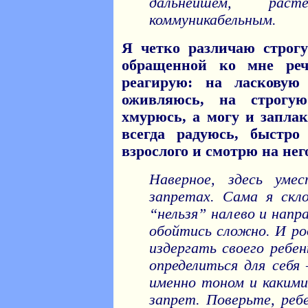
дальнейшем, ра
коммуникабельным.
Я четко различаю строг
обращенной ко мне ре
реагирую: на ласкову
оживляюсь, на строгу
хмурюсь, а могу и запла
всегда радуюсь, быстро
взрослого и смотрю на нег
Наверное, здесь уме
запретах. Сама я скло
“нельзя” налево и напр
обойтись сложно. И ро
издергать своего ребе
определиться для себя 
именно тоном и какими
запрет. Поверьте, реб