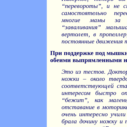
“перевороты”, и не с
самостоятельно пере
многие мамы за п
“заваливания” малыша
вертолет, в пропелле
постоянные движения 
При поддержке под мышки
обеими выпрямленными н
Это из тестов. Докто
ножки – около твердо
соответствующей ста
интересом быстро о
“бежит”, как мален
отставание в моторике
очень интересно учил
брала дочину ножку и 