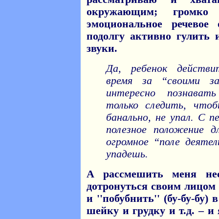
окружающим; громк
эмоциональное речевое
подолгу активно гулить 
звуки.
Да, ребенок действ
время за “своими за
интересно познават
только следить, чтоб
банально, не упал. С 
полезное положение д
огромное “поле деяте
упадешь.
А рассмешить меня нес
дотронуться своим лицом 
и ''побубнить'' (бу-бу-бу)
шейку и грудку и т.д. – и