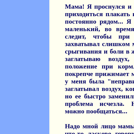
Мама! Я проснулся и 
приходиться плакать и
постоянно рядом... Я
маленький, во врем
следит, чтобы пр
захватывал слишком м
срыгивания и боли в ж
заглатываю возду
положение при корм
покрепче прижимает м
у меня была "неправи
заглатывал воздух, ко
но ее быстро заменил
проблема исчезла. 
можно пообщаться...
Надо мной лицо мамы 
что-то ласково говор