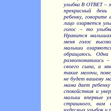
улыбка В ОТВЕТ – э
прекрасный день
ребенку, говорите 
лицо озаряется ул
голос – то улыбк
Нравится малышам
меня голос высок
малыши озаряются
обращаюсь. Одна 
разволновавшись –
своего сына, а мн
такие мелочи, пов
не будет вашему м
мама дает ребенку
спокойствия и уве
малыш впервые ул
страшного, вам 
чудесных улыбок и 