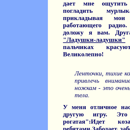
дает мне ощутить
погладить мурл
прикладывая мо
работающего радио.
доложу я вам. Дру
"Ладушки-ладушки"
пальчиках красую
Великолепно!
Ленточки, тихие ко
привлечь вниман
ножкам - это очень
тела.
У меня отличное на
другую игру. Эт
рогатая":Идет ко
ребятами,Забодает, забо