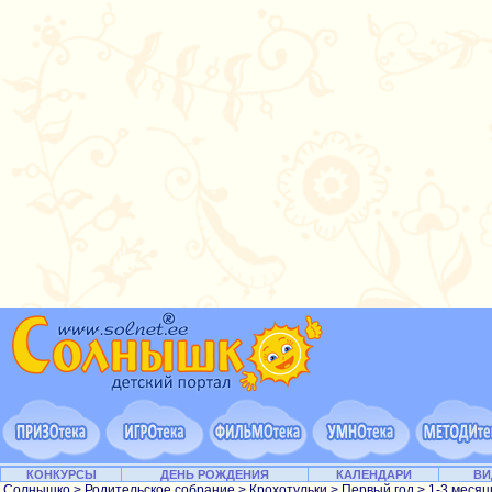
КОНКУРСЫ
ДЕНЬ РОЖДЕНИЯ
КАЛЕНДАРИ
ВИ
Солнышко
>
Родительское собрание
>
Крохотульки
>
Первый год
> 1-3 меся