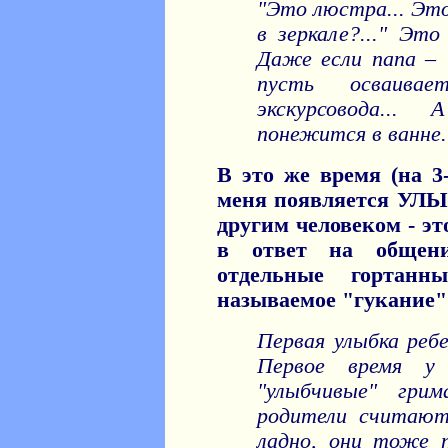
"Это люстра... Это
в зеркале?..." Эт
Даже если папа – 
пусть осваивае
экскурсовода..
понежится в ванне.
В это же время (на 3-
меня появляется УЛЫ
другим человеком - эт
в ответ на общен
отдельные гортанн
называемое "гукание" 
Первая улыбка ребе
Первое время у
"улыбчивые" грим
родители считают
ладно, они тоже 