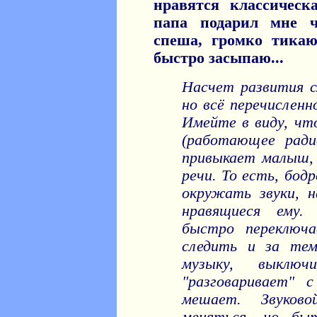
нравятся классическ
папа подарил мне ч
спеша, громко тикаю
быстро засыпаю...
Насчет развития сл
но всё перечисленн
Имейте в виду, ч
(работающее ради
привыкает малыш,
речи. То есть, бо
окружать звуки, н
нравящиеся ему. 
быстро переключа
следить и за тем
музыку, выклю
"разговаривает" 
мешает. Звуков