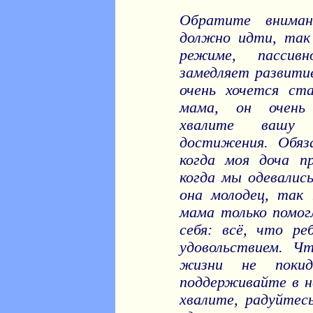
Обратите внима
должно идти, так
режиме, пассивн
замедляет развитие
очень хочется ста
мама, он очень 
хвалите вашу
достижения. Обяза
когда моя доча п
когда мы одевались
она молодец, так 
мама только помог
себя: всё, что ре
удовольствием. Ч
жизни не покид
поддерживайте в н
хвалите, радуйтесь