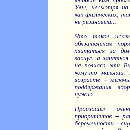
выдаст вам пробле
Увы, несмотря на
как физических, та
не резиновый...
Что такое искл
обязательном пор
хвататься за до
заснул, а занятьс
на полчаса эти В
кому-то малыша. 
возрасте – мелоч
поддержания здо
нужно.
Произошел очен
приоритетов – ра
беременности – еще