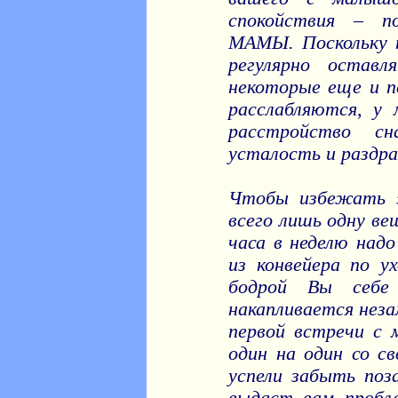
спокойствия – п
МАМЫ. Поскольку 
регулярно оставл
некоторые еще и п
расслабляются, у
расстройство с
усталость и раздр
Чтобы избежать э
всего лишь одну ве
часа в неделю над
из конвейера по у
бодрой Вы себе 
накапливается нез
первой встречи с
один на один со с
успели забыть поз