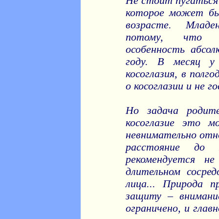
Не стоит пугаться 
которое может бы
возрасте. Младе
потому, что и
особенность абсо
году. В месяц у
косоглазия, в полг
о косоглазии и не г
Но задача родит
косоглазие это м
невнимательно отн
расстояние до 
рекомендуется не
длительном сосред
лица... Природа п
защиту – внимание
ограничено, и глав