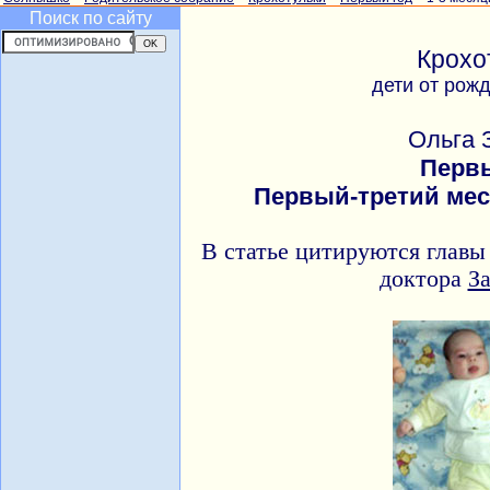
Поиск по сайту
Крохо
дети от рож
Ольга 
Перв
Первый-третий ме
В статье цитируются главы
доктора
За