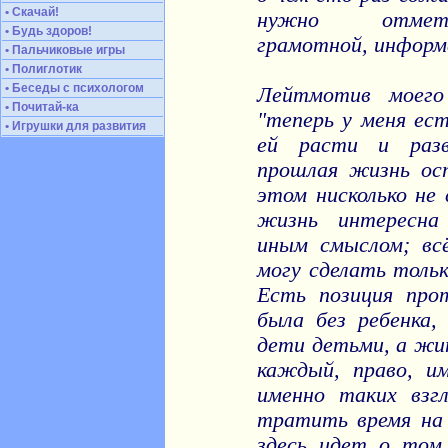
• Скачай!
нужно отмети
• Будь здоров!
грамотной, информа
• Пальчиковые игры
• Полиглотик
• Беседы с психологом
Лейтмотив моего
• Почитай-ка
"теперь у меня ест
• Игрушки для развития
ей расти и разв
прошлая жизнь ос
этом нисколько не
жизнь интересна
иным смыслом; вс
могу сделать тольк
Есть позиция про
была без ребенка
дети детьми, а жи
каждый, право, им
именно таких взг
тратить время на
здесь идет о том