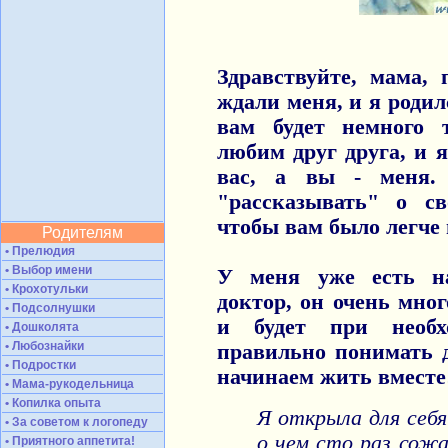
Здравствуйте, мама, 
ждали меня, и я родил
вам будет немного 
любим друг друга, и 
вас, а вы - меня.
"рассказывать" о с
чтобы вам было легче
Родителям
• Прелюдия
• Выбор имени
У меня уже есть н
• Крохотульки
доктор, он очень мног
• Подсолнушки
и будет при необх
• Дошколята
• Любознайки
правильно понимать д
• Подростки
начинаем жить вместе
• Мама-рукодельница
• Копилка опыта
Я открыла для себя
• За советом к логопеду
о чем сто раз сожал
• Приятного аппетита!