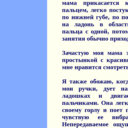
мама прикасается 
пальцем, легко постук
по нижней губе, по п
на ладонь в облас
пальца с одной, пото
занятия обычно приход
Зачастую моя мама з
простынкой с красив
мне нравится смотреть
Я также обожаю, ког
мои ручки, дует на
ладошках и двиг
пальчиками. Она лег
своему горлу и поет п
чувствую ее вибр
Непередаваемое ощу