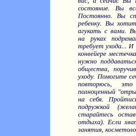
вас, а сейчас Вы 
состояние. Вы в
Постоянно. Вы с
ребенку. Вы хоти
агукать с вами. 
на руках подрема
требует ухода... И
конвейере местечка
нужно поддаватьс
общества, поручи
уходу. Помогите с
повторюсь, эт
полноценный "отры
на себя. Пройтис
подружкой (жела
старайтесь оста
отдыха). Если хв
занятия, косметолог