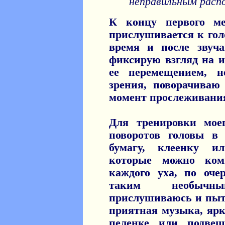
неправильным распо
К концу первого м
прислушивается к голо
время и после звуч
фиксирую взгляд на и
ее перемещением, 
зрения, поворачиваю
момент прослеживани
Для тренировки мое
поворотов головы в 
бумагу, клеенку и
которые можно ко
каждого уха, по оче
таким необычн
прислушиваюсь и пыта
приятная музыка, ярк
пеленке или подве