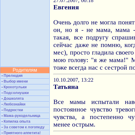
27.07.2007, 00:18
Евгения
Очень долго не могла понят
он, но я - не мама, мама 
такая, все подругу спраши
сейчас даже не помню, ког
мес), просто гладила своего
мою голову: "я же мама!" 
тоже всегда нас с сестрой по
Родителям
• Прелюдия
10.10.2007, 13:22
• Выбор имени
Татьяна
• Крохотульки
• Подсолнушки
• Дошколята
Все мамы испытали нав
• Любознайки
постоянное чувство трево
• Подростки
чувства, а постепенно чу
• Мама-рукодельница
• Копилка опыта
менее острым.
• За советом к логопеду
• Приятного аппетита!