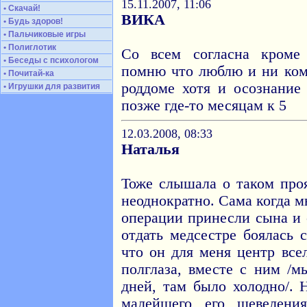
15.11.2007, 11:06
• Скачай!
ВИКА
• Будь здоров!
• Пальчиковые игры
• Полиглотик
Со всем согласна кроме
• Беседы с психологом
помню что люблю и ни ком
• Почитай-ка
роддоме хотя и осознание
• Игрушки для развития
позже где-то месяцам к 5
12.03.2008, 08:33
Наталья
Тоже слышала о таком про
неоднократно. Сама когда 
операции принесли сына и 
отдать медсестре боялась 
что он для меня центр все
полглаза, вместе с ним /
дней, там было холодно/.
малейшего его шевелени