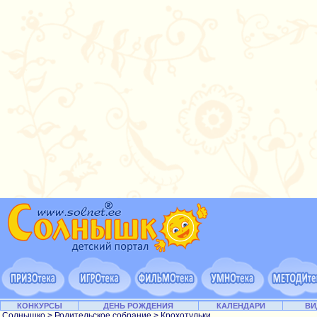
КОНКУРСЫ
ДЕНЬ РОЖДЕНИЯ
КАЛЕНДАРИ
ВИ
Солнышко
>
Родительское собрание
>
Крохотульки