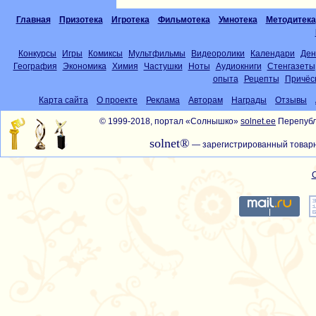
Главная
Призотека
Игротека
Фильмотека
Умнотека
Методитека
Конкурсы
Игры
Комиксы
Мультфильмы
Видеоролики
Календари
Ден
География
Экономика
Химия
Частушки
Ноты
Аудиокниги
Стенгазеты
опыта
Рецепты
Причёс
Карта сайта
О проекте
Реклама
Авторам
Награды
Отзывы
© 1999-2018, портал «Солнышко»
solnet.ee
Перепубл
solnet®
— зарегистрированный товарн
С