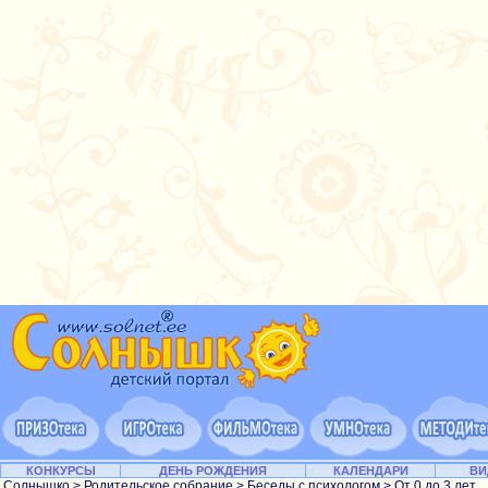
КОНКУРСЫ
ДЕНЬ РОЖДЕНИЯ
КАЛЕНДАРИ
ВИ
Солнышко
>
Родительское собрание
>
Беседы с психологом
>
От 0 до 3 лет