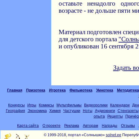
оставьте ненадолго одног
возрасте - не дольше пяти ми
Материал подготовлен спец
для детского портала
"Солн
и опубликован 16 сентября 2
Задать в
Главная
Призотека
Игротека
Фильмотека
Умнотека
Методитека
Конкурсы
Игры
Комиксы
Мультфильмы
Видеоролики
Календари
Ден
География
Экономика
Химия
Частушки
Ноты
Аудиокниги
Стенгазеты
опыта
Рецепты
Причёс
Карта сайта
О проекте
Реклама
Авторам
Награды
Отзывы
© 1999-2018, портал «Солнышко»
solnet.ee
Перепубл