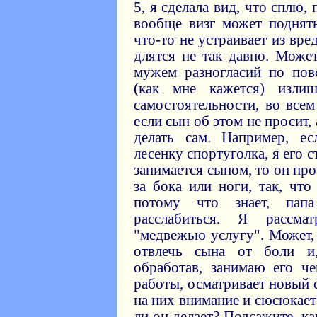
5, я сделала вид, что сплю,
вообще визг может поднять
что-то не устраивает из вре
длятся не так давно. Може
мужем разногласий по по
(как мне кажется) изли
самостоятельности, во все
если сын об этом не просит,
делать сам. Например, е
лесенку спортуголка, я его 
занимается сыном, то он про
за бока или ноги, так, чт
потому что знает, пап
расслабиться. Я рассм
"медвежью услугу". Может, 
отвлечь сына от боли и
обработав, занимаю его ч
работы, осматривает новый 
на них внимание и сюсюкает
ли он делает? Подсажите, ка