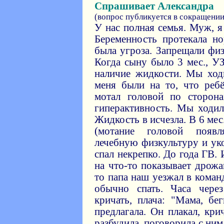
Спрашивает Александра
(вопрос публикуется в сокращении
У нас полная семья. Муж, я
Беременность протекала н
была угроза. Запрещали физ
Когда сыну было 3 мес., У
наличие жидкости. Мы ход
меня были на то, что ребё
мотал головой по сторона
гиперактивность. Мы ходил
Жидкость в исчезла. В 6 ме
(мотание головой появл
лечебную физкультуру и ук
спал некрепко. До года ГВ.
на что-то показывает дрожа
то папа наш уезжал в коман
обычно спать. Часа чере
кричать, плача: "Мама, бе
предлагала. Он плакал, кри
разбудила, поговорила с ним