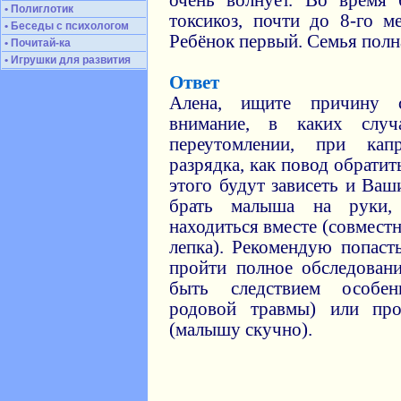
очень волнует. Во время
• Полиглотик
токсикоз, почти до 8-го м
• Беседы с психологом
Ребёнок первый. Семья полн
• Почитай-ка
• Игрушки для развития
Ответ
Алена, ищите причину с
внимание, в каких слу
переутомлении, при кап
разрядка, как повод обратить
этого будут зависеть и Ваш
брать малыша на руки, 
находиться вместе (совместн
лепка). Рекомендую попаст
пройти полное обследован
быть следствием особен
родовой травмы) или про
(малышу скучно).