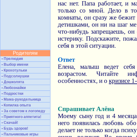
нас нет. Папа работает, и 
только со мной. Дело в т
комнаты, он сразу же бежит 
детишками, он ни на шаг ме
что-нибудь запрещаешь, он
истерику. Подскажите, пожа
себя в этой ситуации.
Родителям
Ответ
• Прелюдия
• Выбор имени
Елена, малыш ведет себя
• Крохотульки
возрастом. Читайте и
• Подсолнушки
особенностях, и о
кризисе 1-
• Дошколята
• Любознайки
• Подростки
• Мама-рукодельница
• Копилка опыта
Спрашивает Алёна
• За советом к логопеду
Моему сыну год и 4 месяца
• Приятного аппетита!
него появилась любовь обо
• Скачай!
• Будь здоров!
делает не только когда психу
• Пальчиковые игры