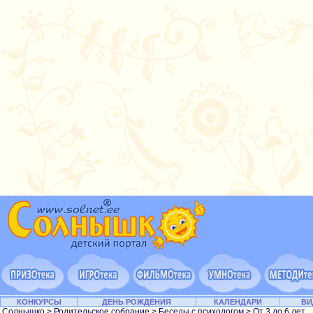
КОНКУРСЫ
ДЕНЬ РОЖДЕНИЯ
КАЛЕНДАРИ
ВИ
Солнышко
>
Родительское собрание
>
Беседы с психологом
>
От 3 до 6 лет