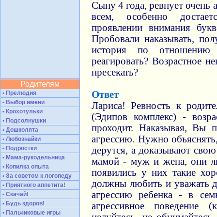
Сыну 4 года, ревнует очень 
всем, особенно достае
проявлении внимания букв
Пробовали наказывать, пол
история по отношению
реагировать? Возрастное н
пресекать?
Родителям
Ответ
• Прелюдия
• Выбор имени
Лариса! Ревность к родит
• Крохотульки
(Эдипов комплекс) - возр
• Подсолнушки
проходит. Наказывая, Вы
• Дошколята
агрессию. Нужно объяснять
• Любознайки
• Подростки
дерутся, а доказывают свою
• Мама-рукодельница
мамой - муж и жена, они л
• Копилка опыта
появились у них такие хор
• За советом к логопеду
должны любить и уважать д
• Приятного аппетита!
агрессию ребенка - в се
• Скачай!
• Будь здоров!
агрессивное поведение (
• Пальчиковые игры