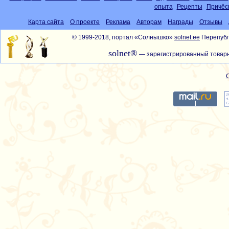
опыта
Рецепты
Причёс
Карта сайта
О проекте
Реклама
Авторам
Награды
Отзывы
© 1999-2018, портал «Солнышко»
solnet.ee
Перепубл
solnet®
— зарегистрированный товарн
С