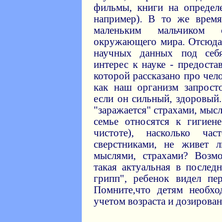
фильмы, книги на определ
например). В то же время
маленьким мальчиком 
окружающего мира. Отсюда 
научных данных под себ
интерес к науке - предост
которой рассказано про чел
как наш организм запрост
если он сильный, здоровый.
"заражается" страхами, мыс
семье относятся к гигиен
чистоте), насколько ча
сверстниками, не живет 
мыслями, страхами? Возм
такая актуальная в послед
грипп", ребенок видел пе
Помните,что детям необх
учетом возраста и дозирован