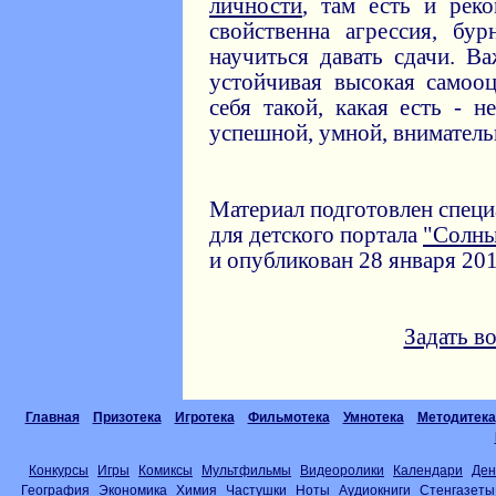
личности
, там есть и рек
свойственна агрессия, бу
научиться давать сдачи. В
устойчивая высокая самоо
себя такой, какая есть - 
успешной, умной, вниматель
Материал подготовлен спец
для детского портала
"Солн
и опубликован 28 января 201
Задать в
Главная
Призотека
Игротека
Фильмотека
Умнотека
Методитека
Конкурсы
Игры
Комиксы
Мультфильмы
Видеоролики
Календари
Ден
География
Экономика
Химия
Частушки
Ноты
Аудиокниги
Стенгазеты