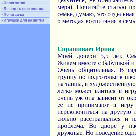
целуйтесь, не обнимайтесь
• Полиглотик
мера). Почитайте
статью пр
• Беседы с психологом
семье, думаю, это отдельная
• Почитай-ка
о методах воспитания в семь
• Игрушки для развития
Спрашивает Ирина
Моей дочери 5,5 лет. Сем
Живем вместе с бабушкой и 
Очень общительная. В са
группу по подготовке к школ
на танцы, в художественную
легко может влиться в игр
очень уж она зависит от о
ее не принимают в игру
переключиться на другую г
сильно расстраиваться и 
проблема. Во дворе у на
дружные. Но поведение одно