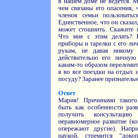
в нашем доме не ведется. М
чем связаны его опасения, 
членов семьи пользовать
Единственное, что он сказал
может стошнить. Скажите 
Что мне с этим делать? 
приборы и тарелки с его ли
рукам, не давая никому 
действительно его личную
каким-то образом переломит
я во все поездки на отдых и
посуду? Заранее признательно
Ответ
Мария! Причинами такого
быть как особенности раз
получить консультаци
неравномерное развитие (к
опережают другие). Напри
наукой, стремится "доко