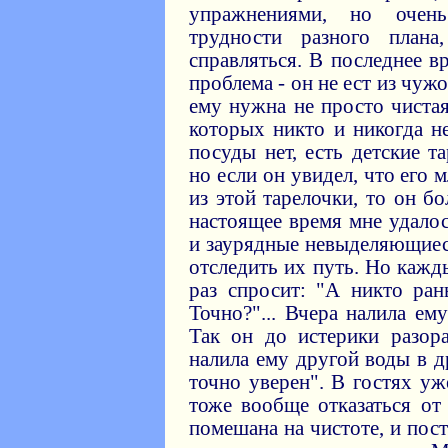
упражнениями, но очен
трудности разного план
справляться. В последнее в
проблема - он не ест из чуж
ему нужна не просто чистая
которых никто и никогда не
посуды нет, есть детские т
но если он увидел, что его 
из этой тарелочки, то он бо
настоящее время мне удалос
и заурядные невыделяющиес
отследить их путь. Но кажды
раз спросит: "А никто ран
Точно?"... Вчера налила ем
Так он до истерики разор
налила ему другой воды в д
точно уверен". В гостях уж
тоже вообще отказаться от
помешана на чистоте, и по