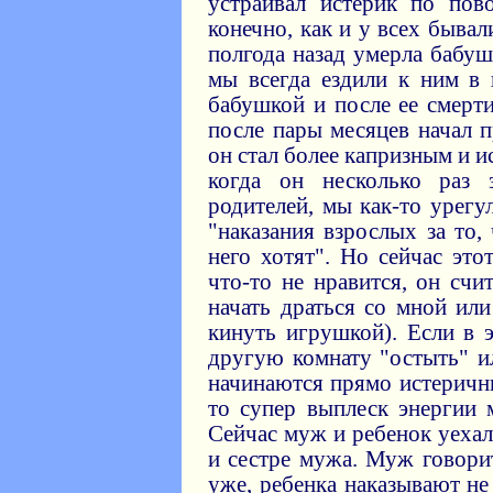
устраивал истерик по пов
конечно, как и у всех бывал
полгода назад умерла бабу
мы всегда ездили к ним в 
бабушкой и после ее смерти
после пары месяцев начал п
он стал более капризным и и
когда он несколько раз 
родителей, мы как-то урегу
"наказания взрослых за то,
него хотят". Но сейчас это
что-то не нравится, он счи
начать драться со мной ил
кинуть игрушкой). Если в 
другую комнату "остыть" ил
начинаются прямо истеричны
то супер выплеск энергии 
Сейчас муж и ребенок уехал
и сестре мужа. Муж говорит
уже, ребенка наказывают не