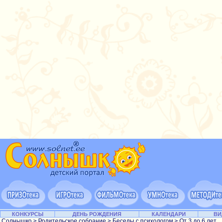
КОНКУРСЫ
ДЕНЬ РОЖДЕНИЯ
КАЛЕНДАРИ
ВИ
Солнышко
>
Родительское собрание
>
Беседы с психологом
>
От 3 до 6 лет