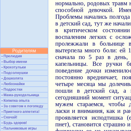
нормально, родовых травм 
способной девочкой. Им
Проблемы начались полгода
в детский сад, тут же начал
в критическом состояни
воспаленим легких с осло
пролежжали в больнице в
вытерпела много боли: ей 
Родителям
сначала по 5 раз в день,
• Прелюдия
• Выбор имени
капельницы. Все ручки б
• Крохотульки
поведение дочки изменило
• Подсолнушки
постоянно вредничает, по
• Дошколята
четыре месяца мы долечив
• Любознайки
• Подростки
пошли в детский сад, а 
• Мама-рукодельница
сегодняшний момент ситуац
• Копилка опыта
мужем стараемся, чтобы 
• За советом к логопеду
ласки и внимания, как и ра
• Приятного аппетита!
проявляется исподтишка (
• Скачай!
• Будь здоров!
пнет), становится страшно и
• Пальчиковые игры