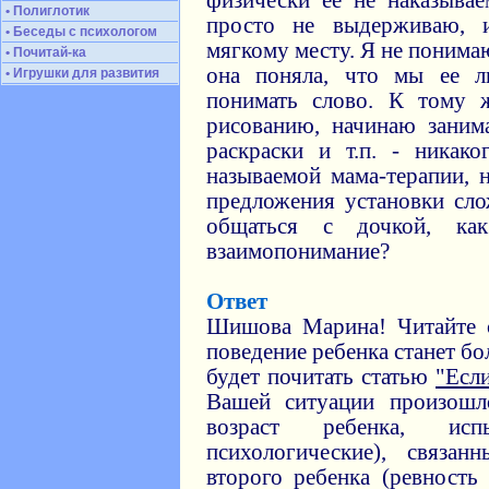
физически ее не наказыва
• Полиглотик
просто не выдерживаю, 
• Беседы с психологом
мягкому месту. Я не понимаю
• Почитай-ка
она поняла, что мы ее л
• Игрушки для развития
понимать слово. К тому 
рисованию, начинаю заним
раскраски и т.п. - никак
называемой мама-терапии, 
предложения установки сло
общаться с дочкой, к
взаимопонимание?
Ответ
Шишова Марина! Читайте
поведение ребенка станет б
будет почитать статью
"Если
Вашей ситуации произошл
возраст ребенка, ис
психологические), связа
второго ребенка (ревность