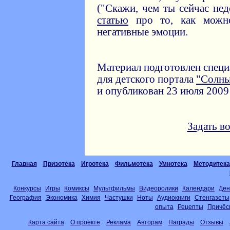
("Скажи, чем ты сейчас нед
статью
про то, как можно
негативные эмоции.
Материал подготовлен спец
для детского портала
"Солн
и опубликован 23 июля 2009 
Задать в
Главная
Призотека
Игротека
Фильмотека
Умнотека
Методитека
Конкурсы
Игры
Комиксы
Мультфильмы
Видеоролики
Календари
Ден
География
Экономика
Химия
Частушки
Ноты
Аудиокниги
Стенгазеты
опыта
Рецепты
Причёс
Карта сайта
О проекте
Реклама
Авторам
Награды
Отзывы