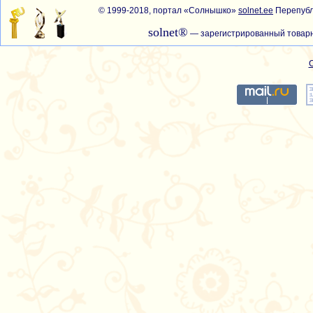
© 1999-2018, портал «Солнышко»
solnet.ee
Перепубл
solnet®
— зарегистрированный товарн
С