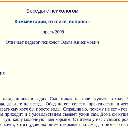
Беседы с психологом
Комментарии, отклики, вопросы
апрель 2008
Отвечает педагог-психолог
Ольга Анисимович
ния
 назад пошли в садик. Сын никак не хочет кушать в саду. 
а, да и те не всегда. Обед не ест совсем, практически ничего
вать ему хотя бы просто воды. Спрашиваю, почему не ест - гово
м приходит и с удовольствием съедает ужин сам. Дома он кушае
ит - суп, кашу молочную - мы кормим. С питьём у нас с самого р
не хочет, хотя с удовольствием открывает рот, когда поим его и