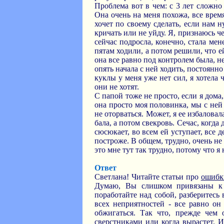
Проблема вот в чем: с 3 лет сложно
Она очень на меня похожа, все время
хочет по своему сделать, если нам н
кричать или не уйду. Я, признаюсь че
сейчас подросла, конечно, стала мен
пятам ходили, а потом решили, что е
она все равно под контролем была, не
опять начала с ней ходить, постоянно
куклы у меня уже нет сил, я хотела ч
они не хотят.
С папой тоже не просто, если я дома
она просто моя половинка, мы с ней 
не оторваться. Может, я ее избалова
бала, а потом свекровь. Сечас, когд
сюсюкает, во всем ей уступает, все д
построже. В общем, трудно, очень не
это мне тут так трудно, потому что я
Ответ
Светлана! Читайте статьи про
ошибк
Думаю, Вы слишком привязаны к д
поработайте над собой, разберитесь
всех неприятностей - все равно он
обжигаться. Так что, прежде чем 
сверстниками или когда вырастет. 