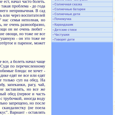
е ест, начал часто болеть.
• Солнечная сказка
 такая проблема - до года
• Солнечные батареи
я него непривычная. В сад
• Солнечные дети
ть или через воспитателей
• Почемучка
У нас семья неполная, но
, не очень разнообразно,
• Карандашик
вощи он не очень любит -
• Детские стихи
жие овощи, но тоже не все
• Частушки
 тушеную - он это тоже не
• Говорят дети
ротёртое и пареное, может
 все, а болеть начал чаще
. Судя по перечисленному
юбимые блюда: не хочет -
дике едят не все или едят
е только суп на обед. На
у, запеканки, рагу, чай,
е заставлять, но все же
ный обед (первое и часть
 с трубочкой, иногда воду
ально запрещено, но после
 скандалистку (не поела
кус". Вариант - оставлять