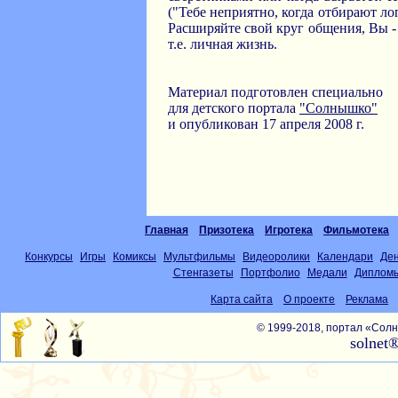
("Тебе неприятно, когда отбирают л
Расширяйте свой круг общения, Вы -
т.е. личная жизнь.
Материал подготовлен специально
для детского портала
"Солнышко"
и опубликован 17 апреля 2008 г.
Главная
Призотека
Игротека
Фильмотека
Конкурсы
Игры
Комиксы
Мультфильмы
Видеоролики
Календари
Де
Стенгазеты
Портфолио
Медали
Диплом
Карта сайта
О проекте
Реклама
© 1999-2018, портал «Со
solnet