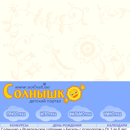
КОНКУРСЫ
ДЕНЬ РОЖДЕНИЯ
КАЛЕНДАРИ
Солнышко
>
Родительское собрание
>
Беседы с психологом
>
От 3 до 6 лет