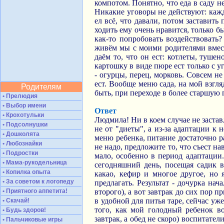
компотом. Понятно, что еда в саду не
Никакие уговоры не действуют: кажды
ел всё, что давали, потом заставить
ходить ему очень нравится, только б
как-то попробовать воздействовать?
живём мы с моими родителями вместе
даём то, что он ест: котлеты, туше
картошку в виде пюре ест только с у
- огурцы, перец, морковь. Совсем не
ест. Вообще меню сада, на мой взгля
Родителям
быть, при переходе в более старшую 
• Прелюдия
• Выбор имени
Ответ
• Крохотульки
Людмила! Ни в коем случае не заставл
• Подсолнушки
не от "диеты", а из-за адаптации к
• Дошколята
меню ребенка, питание достаточно ра
• Любознайки
не надо, предложите то, что съест на
• Подростки
мало, особенно в период адаптации.
• Мама-рукодельница
сегодняшний день, посещая садик вт
• Копилка опыта
какао, кефир и многое другое, но 
• За советом к логопеду
предлагать. Результат - дочурка на
• Приятного аппетита!
второго), а вот завтрак до сих пор 
в удобной для питья таре, сейчас уж
• Скачай!
того, как мой голодный ребенок в
• Будь здоров!
завтрак, а обед не скоро) воспитател
• Пальчиковые игры