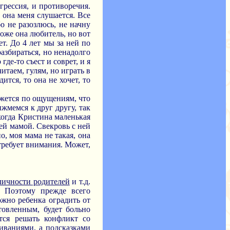
грессия, и противоречия.
о она меня слушается. Все
бо не разозлюсь, не начну
тоже она любитель, но вот
ет. До 4 лет мы за ней по
разбираться, но ненадолго
де-то съест и соврет, и я
читаем, гулям, но играть в
ится, то она не хочет, то
кажется по ощущениям, что
ижмемся к друг другу, так
когда Кристина маленькая
оей мамой. Свекровь с ней
о, моя мама не такая, она
 требует внимания. Может,
личности родителей
и т.д.
. Поэтому прежде всего
ожно ребенка оградить от
товленным, будет больно
ится решать конфликт со
иваниями, а подсказками