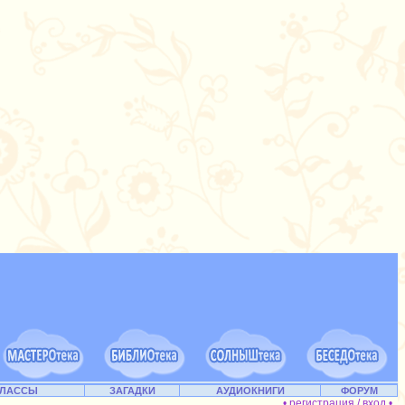
КЛАССЫ
ЗАГАДКИ
АУДИОКНИГИ
ФОРУМ
• регистрация / вход •