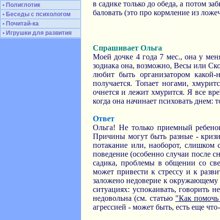
в садике только до обеда, а потом за
• Полиглотик
баловать (это про кормление из ложеч
• Беседы с психологом
• Почитай-ка
• Игрушки для развития
Спрашивает Ольга
Моей дочке 4 года 7 мес., она у ме
зодиака она, возможно, Весы или Ско
любит быть организатором какой-ни
получается. Топает ногами, хмуритс
очнется и лежит хмурится. Я все вре
когда она начинает психовать днем: т
Ответ
Ольга! Не только приемный ребенок
Причины могут быть разные - кризи
потакание или, наоборот, слишком 
поведение (особенно случаи после сн
садика, проблемы в общении со све
может привести к стрессу и к разви
заложено недоверие к окружающему м
ситуациях: успокаивать, говорить н
недовольна (см. статью
"Как помочь
агрессией - может быть, есть еще что