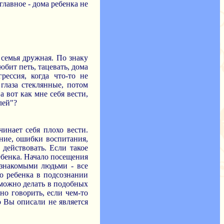
главное - дома ребенка не
 семья дружная. По знаку
юбит петь, тацевать, дома
рессия, когда что-то не
 глаза стеклянные, потом
а вот как мне себя вести,
лей"?
инает себя плохо вести.
ение, ошибки воспитания,
действовать. Если такое
ебенка. Начало посещения
езнакомыми людьми - все
го ребенка в подсознании
 можно делать в подобных
но говорить, если чем-то
то Вы описали не является