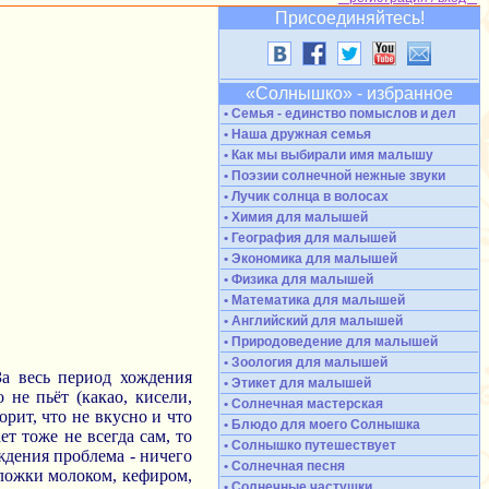
Присоединяйтесь!
«Солнышко» - избранное
• Семья - единство помыслов и дел
• Наша дружная семья
• Как мы выбирали имя малышу
• Поэзии солнечной нежные звуки
• Лучик солнца в волосах
• Химия для малышей
• География для малышей
• Экономика для малышей
• Физика для малышей
• Математика для малышей
• Английский для малышей
• Природоведение для малышей
• Зоология для малышей
За весь период хождения
• Этикет для малышей
 не пьёт (какао, кисели,
• Солнечная мастерская
рит, что не вкусно и что
• Блюдо для моего Солнышка
т тоже не всегда сам, то
• Солнышко путешествует
ождения проблема - ничего
• Солнечная песня
з ложки молоком, кефиром,
• Солнечные частушки