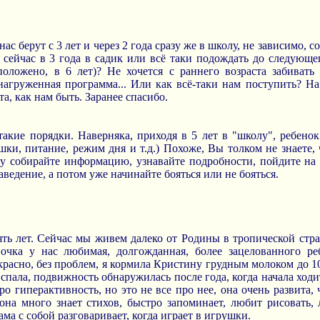
нас берут с 3 лет и через 2 года сразу же в школу, не зависимо, 
 сейчас в 3 года в садик или всё таки подождать до следующег
оложено, в 6 лет)? Не хочется с раннего возраста забивать
 нагруженная программа... Или как всё-таки нам поступить? 
а, как нам быть. Заранее спасибо.
 такие порядки. Наверняка, приходя в 5 лет в "школу", ребенок
шки, питание, режим дня и т.д.) Похоже, Вы толком не знаете, 
 собирайте информацию, узнавайте подробности, пойдите на 
аведение, а потом уже начинайте бояться или не бояться.
ять лет. Сейчас мы живем далеко от Родины в тропической стр
очка у нас любимая, долгожданная, более зацелованного реб
асно, без проблем, я кормила Кристину грудным молоком до 10 м
 спала, подвижность обнаружилась после года, когда начала ходит
ро гиперактивность, но это не все про нее, она очень развита, ч
 она много знает стихов, быстро запоминает, любит рисовать,
ама с собой разговаривает, когда играет в игрушки.