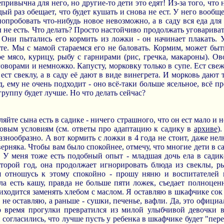
привычна для него, но другие-то дети это едят! Из-за того, что н
й раз обещает, что будет кушать и снова не ест. У него вообще
 попробовать что-нибудь новое невозможно, а в саду вся еда дл
ы не есть. Что делать? Просто настойчиво продолжать уговарива
 Они пытались его кормить из ложки - он начинает плакать. 
. Мы с мамой стараемся его не баловать. Кормим, может быть
ное мясо, курицу, рыбу с гарнирами (рис, гречка, макароны). О
говорами и немножко. Капусту, морковку только в супе. Ест све
 ест свеклу, а в саду её дают в виде винегрета. И морковь дают
д, ему не очень подходит - оно всё-таки больше ясельное, всё п
группу будет лучше. Но что делать сейчас?
яйте сына есть в садике - ничего страшного, что он ест мало и не
 новым условиям (см. ответы про адаптацию к садику в
архиве
)
знообразно. А вот кормить с ложки в 4 года не стоит, даже нел
верняка. Чтобы вам было спокойнее, отмечу, что многие дети в са
 У меня тоже есть подобный опыт - младшая дочь ела в садик
орой год, она продолжает игнорировать блюда из свеклы, рыб
я отношусь к этому спокойно - прошу няню и воспитателей н
чала есть кашу, правда не больше пяти ложек, съедает полноцен
приходится заменять хлебом с маслом. Я оставляю в шкафчике сок
е не оставляю, а раньше - сушки, печенье, вафли. Да, это офици
о время прогулки превратился из милой улыбчивой девочки в
и согласились, что лучше пусть у ребенка в шкафчике будет "пере