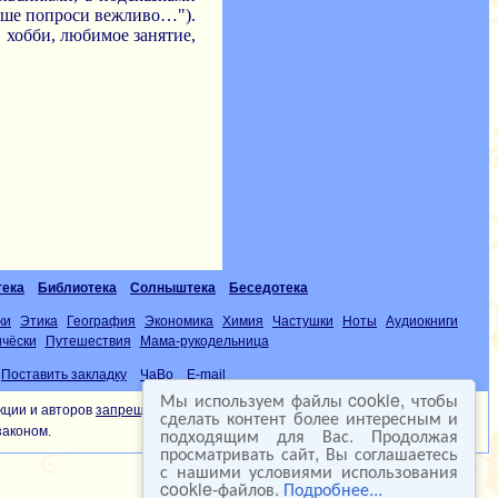
учше попроси вежливо…").
 хобби, любимое занятие,
тека
Библиотека
Солныштека
Беседотека
ки
Этика
География
Экономика
Химия
Частушки
Ноты
Аудиокниги
чёски
Путешествия
Мама-рукодельница
Поставить закладку
ЧаВо
E-mail
Мы используем файлы cookie, чтобы
кции и авторов
запрещена
сделать контент более интересным и
подходящим для Вас. Продолжая
законом.
просматривать сайт, Вы соглашаетесь
с нашими условиями использования
cookie-файлов.
Подробнее...