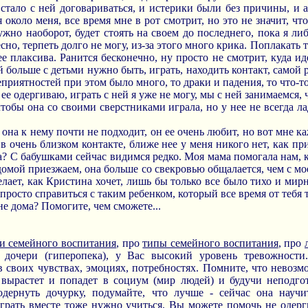
 стало с ней договариваться, и истерики были без причины, и а
 около меня, все время мне в рот смотрит, но это не значит, чт
ужно наоборот, будет стоять на своем до последнего, пока я ли
сно, терпеть долго не могу, из-за этого много крика. Поплакать 
ее плаксива. Ранится бесконечно, ну просто не смотрит, куда ид
й больше с детьми нужно быть, играть, находить контакт, самой 
приятностей при этом было много, то драки и падения, то что-то г
 ее одергиваю, играть с ней я уже не могу, мы с ней занимаемся, 
тобы она со своими сверстниками играла, но у нее не всегда лад
, она к нему почти не подходит, он ее очень любит, но вот мне 
в очень близком контакте, ближе нее у меня никого нет, как пр
ла? С бабушками сейчас видимся редко. Моя мама помогала нам, 
а домой приезжаем, она больше со свекровью общалается, чем с м
елает, как Кристина хочет, лишь бы только все было тихо и мирн
 просто справиться с таким ребенком, который все время от тебя
 не дома? Помогите, чем сможете...
и семейного воспитания
, про
типы семейного воспитания
, про
очери (гиперопека), у Вас высокий уровень тревожности
 в своих чувствах, эмоциях, потребностях. Помните, что невозм
 вырастет и попадет в социум (мир людей) и будучи неподго
одернуть дочурку, подумайте, что лучше - сейчас она науч
Играть вместе тоже нужно учиться, Вы можете помочь не одерг