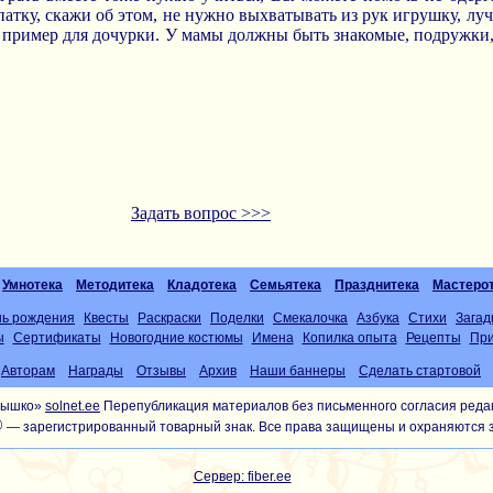
опатку, скажи об этом, не нужно выхватывать из рук игрушку, л
 пример для дочурки. У мамы должны быть знакомые, подружки,
Задать вопрос >>>
Умнотека
Методитека
Кладотека
Семьятека
Празднитека
Мастеро
нь рождения
Квесты
Раскраски
Поделки
Смекалочка
Азбука
Стихи
Загад
ы
Сертификаты
Новогодние костюмы
Имена
Копилка опыта
Рецепты
При
Авторам
Награды
Отзывы
Архив
Наши баннеры
Сделать стартовой
лнышко»
solnet.ee
Перепубликация материалов без письменного согласия реда
®
— зарегистрированный товарный знак. Все права защищены и охраняются 
Сервер: fiber.ee