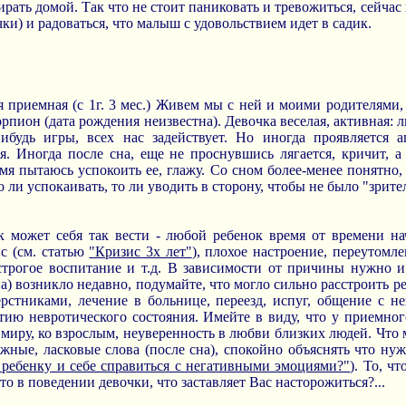
бирать домой. Так что не стоит паниковать и тревожиться, сейчас 
ки) и радоваться, что малыш с удовольствием идет в садик.
ня приемная (с 1г. 3 мес.) Живем мы с ней и моими родителями,
рпион (дата рождения неизвестна). Девочка веселая, активная: л
будь игры, всех нас задействует. Но иногда проявляется аг
я. Иногда после сна, еще не проснувшись лягается, кричит, а
мя пытаюсь успокоить ее, глажу. Со сном более-менее понятно, 
о ли успокаивать, то ли уводить в сторону, чтобы не было "зрите
 может себя так вести - любой ребенок время от времени нач
с (см. статью
"Кризис 3х лет"
), плохое настроение, переутомл
строгое воспитание и т.д. В зависимости от причины нужно и 
а) возникло недавно, подумайте, что могло сильно расстроить р
рстниками, лечение в больнице, переезд, испуг, общение с н
тию невротического состояния. Имейте в виду, что у приемно
иру, ко взрослым, неуверенность в любви близких людей. Что
ежные, ласковые слова (после сна), спокойно объяснять что нуж
 ребенку и себе справиться с негативными эмоциями?"
). То, ч
-то в поведении девочки, что заставляет Вас насторожиться?...