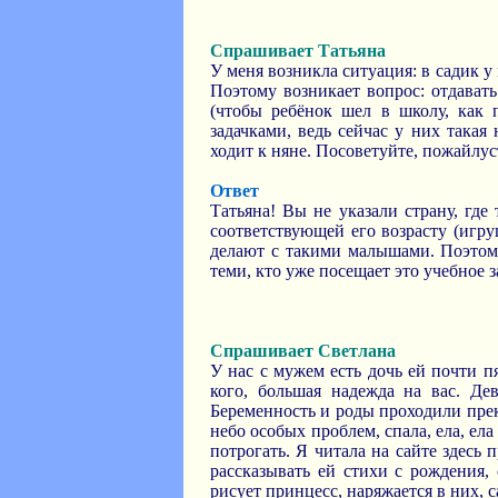
Спрашивает Татьяна
У меня возникла ситуация: в садик у 
Поэтому возникает вопрос: отдавать
(чтобы ребёнок шел в школу, как п
задачками, ведь сейчас у них такая
ходит к няне. Посоветуйте, пожайлуст
Ответ
Татьяна! Вы не указали страну, где
соответствующей его возрасту (игру
делают с такими малышами. Поэтому
теми, кто уже посещает это учебное з
Спрашивает Светлана
У нас с мужем есть дочь ей почти п
кого, большая надежда на вас. Дев
Беременность и роды проходили прекр
небо особых проблем, спала, ела, ела
потрогать. Я читала на сайте здесь п
рассказывать ей стихи с рождения,
рисует принцесс, наряжается в них, с