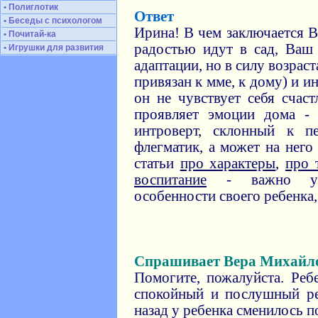
• Полиглотик
Ответ
• Беседы с психологом
Ирина! В чем заключается В
• Почитай-ка
радостью идут в сад, Ваш
• Игрушки для развития
адаптации, но в силу возрас
привязан к мме, к дому) и 
он не чувствует себя счас
проявляет эмоции дома -
интроверт, склонный к п
флегматик, а может на него
статьи
про характеры
,
про 
воспитание
- важно учит
особенности своего ребенка,
Спрашивает Вера Михайл
Помогите, пожалуйста. Реб
спокойный и послушный ре
назад у ребенка сменилось п