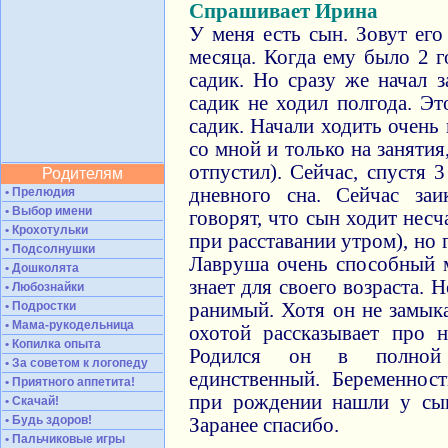
Спрашивает Ирина
У меня есть сын. Зовут его
месяца. Когда ему было 2 г
садик. Но сразу же начал з
садик не ходил полгода. Э
садик. Начали ходить очень
со мной и только на занятия
отпустил). Сейчас, спустя 
Родителям
дневного сна. Сейчас заи
• Прелюдия
• Выбор имени
говорят, что сын ходит несч
• Крохотульки
при расставании утром), но 
• Подсолнушки
Лавруша очень способный м
• Дошколята
знает для своего возраста.
• Любознайки
• Подростки
ранимый. Хотя он не замыка
• Мама-рукодельница
охотой рассказывает про 
• Копилка опыта
Родился он в полной
• За советом к логопеду
единственный. Беременнос
• Приятного аппетита!
при рождении нашли у сын
• Скачай!
• Будь здоров!
Заранее спасибо.
• Пальчиковые игры