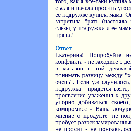
того, как я все-таки купил
съела и начала просить угос
ее подружке купила мама. Он
запретила брать (настояла
слезы, у подружки и ее мамы
права?
Ответ
Екатерина! Попробуйте н
конфликта - не заходите с д
в магазин с той девочк
понимать разницу между "
очень". Если уж случилось
подружка - придется взять,
проявление уважения к дру
упорно добиваться своего
компромисс - Ваша дочурк
мнение о продукте, не поп
пробует разрекламированны
не просит - не понравилос