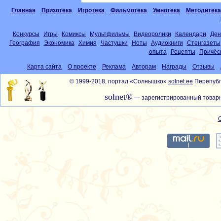
Главная
Призотека
Игротека
Фильмотека
Умнотека
Методитека
Конкурсы
Игры
Комиксы
Мультфильмы
Видеоролики
Календари
Ден
География
Экономика
Химия
Частушки
Ноты
Аудиокниги
Стенгазеты
опыта
Рецепты
Причёс
Карта сайта
О проекте
Реклама
Авторам
Награды
Отзывы
© 1999-2018, портал «Солнышко»
solnet.ee
Перепубл
solnet®
— зарегистрированный товарн
С