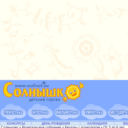
КОНКУРСЫ
ДЕНЬ РОЖДЕНИЯ
КАЛЕНДАРИ
ВИ
Солнышко
>
Родительское собрание
>
Беседы с психологом
>
От 3 до 6 лет