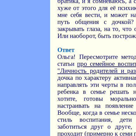
братика, и я сомневаюсь, а 
хуже от этого для её психи
мне себя вести, и может 
путь общения с дочкой? 
закрывать глаза, на то, что 
Или наоборот, быть построж
Ответ
Ольга! Пересмотрите мето
статьи
про семейное воспи
"Личность родителей и раз
дочка по характеру активна
направлять эти черты в пол
ребенка в семье решать 
хотите, готовы мораль
настраивать на появлени
Вообще, когда в семье неск
стиль воспитания, дети
заботиться друг о друге,
проходит (примерно к семи 