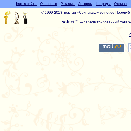
Карта сайта
О проекте
Реклама
Авторам
Награды
Отзывы
© 1999-2018, портал «Солнышко»
solnet.ee
Перепубл
solnet®
— зарегистрированный товарн
С