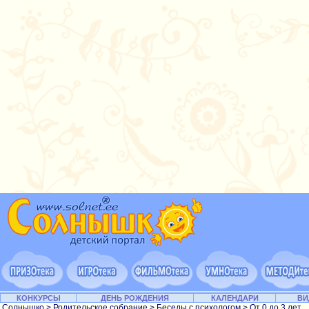
КОНКУРСЫ
ДЕНЬ РОЖДЕНИЯ
КАЛЕНДАРИ
ВИ
Солнышко
>
Родительское собрание
>
Беседы с психологом
>
От 0 до 3 лет