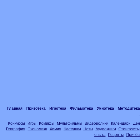
Главная
Призотека
Игротека
Фильмотека
Умнотека
Методитека
Конкурсы
Игры
Комиксы
Мультфильмы
Видеоролики
Календари
Ден
География
Экономика
Химия
Частушки
Ноты
Аудиокниги
Стенгазеты
опыта
Рецепты
Причёс