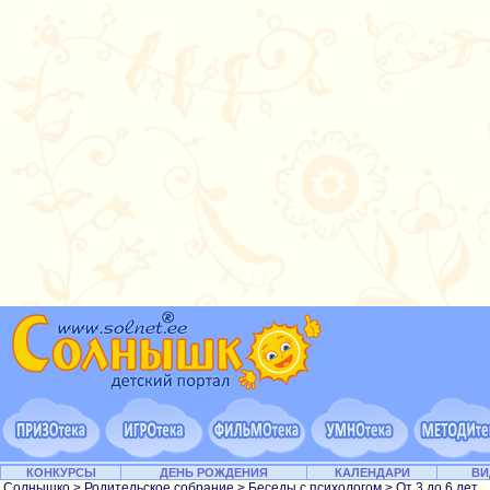
КОНКУРСЫ
ДЕНЬ РОЖДЕНИЯ
КАЛЕНДАРИ
ВИ
Солнышко
>
Родительское собрание
>
Беседы с психологом
>
От 3 до 6 лет