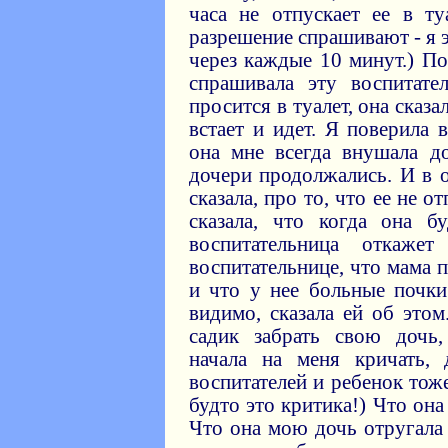
часа не отпускает ее в ту
разрешение спрашивают - я э
через каждые 10 минут.) По
спрашивала эту воспитате
просится в туалет, она сказа
встает и идет. Я поверила 
она мне всегда внушала д
дочери продолжались. И в о
сказала, про то, что ее не о
сказала, что когда она б
воспитательница откаже
воспитательнице, что мама п
и что у нее больные почки
видимо, сказала ей об это
садик забрать свою дочь,
начала на меня кричать, 
воспитателей и ребенок тоже
будто это критика!) Что она 
Что она мою дочь отругала 