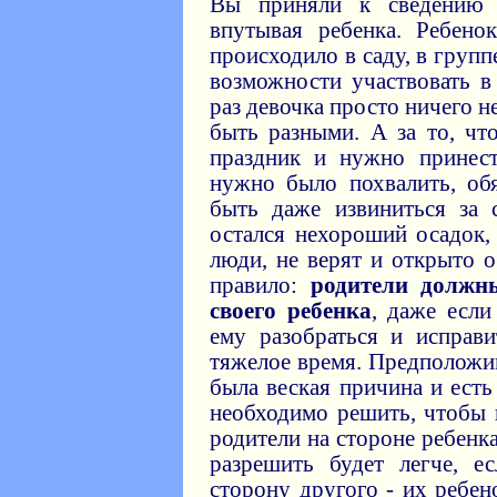
Вы приняли к сведению 
впутывая ребенка. Ребено
происходило в саду, в групп
возможности участвовать в
раз девочка просто ничего н
быть разными. А за то, чт
праздник и нужно принест
нужно было похвалить, об
быть даже извиниться за 
остался нехороший осадок,
люди, не верят и открыто 
правило:
родители должн
своего ребенка
, даже если
ему разобраться и исправи
тяжелое время. Предположим
была веская причина и есть
необходимо решить, чтобы 
родители на стороне ребенк
разрешить будет легче, е
сторону другого - их ребен