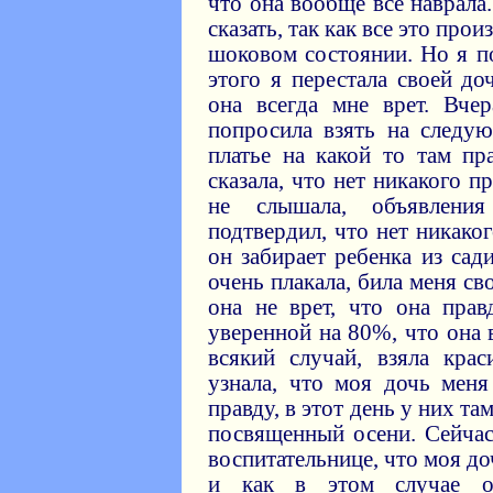
что она вообще все наврала.
сказать, так как все это про
шоковом состоянии. Но я п
этого я перестала своей до
она всегда мне врет. Вче
попросила взять на следу
платье на какой то там пр
сказала, что нет никакого п
не слышала, объявлени
подтвердил, что нет никако
он забирает ребенка из сад
очень плакала, била меня с
она не врет, что она прав
уверенной на 80%, что она в
всякий случай, взяла крас
узнала, что моя дочь меня
правду, в этот день у них т
посвященный осени. Сейчас
воспитательнице, что моя до
и как в этом случае от