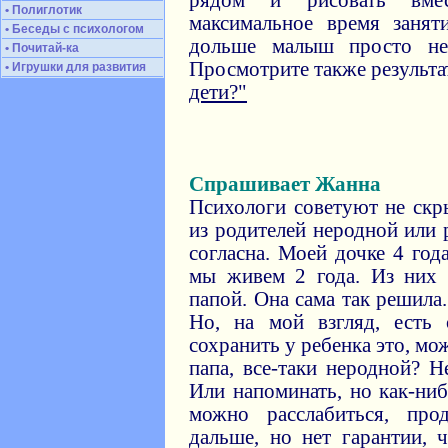
рядом и рисовать вме
• Полиглотик
максимальное время занят
• Беседы с психологом
дольше малыш просто не
• Почитай-ка
Просмотрите также результ
• Игрушки для развития
дети?"
Спрашивает Жанна
Психологи советуют не скры
из родителей неродной или 
согласна. Моей дочке 4 го
мы живем 2 года. Из них 
папой. Она сама так решила
Но, на мой взгляд, есть
сохранить у ребенка это, мож
папа, все-таки неродной? 
Или напоминать, но как-ни
можно расслабиться, пр
дальше, но нет гарантии, 