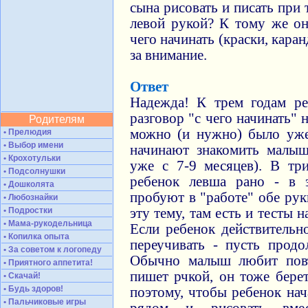
сына рисовать и писать при 
левой рукой? К тому же он
чего начинать (краски, каран
за внимание.
Ответ
Надежда! К трем годам ре
разговор "с чего начинать" 
Родителям
можно (и нужно) было уже
• Прелюдия
• Выбор имени
начинают знакомить малыш
• Крохотульки
уже с 7-9 месяцев). В тр
• Подсолнушки
ребенок левша рано - в 
• Дошколята
пробуют в "работе" обе рук
• Любознайки
• Подростки
эту тему, там есть и тесты 
• Мама-рукодельница
Если ребенок действительн
• Копилка опыта
переучивать - пусть продо
• За советом к логопеду
Обычно малыш любит повт
• Приятного аппетита!
пишет рчкой, он тоже берет
• Скачай!
• Будь здоров!
поэтому, чтобы ребенок нач
• Пальчиковые игры