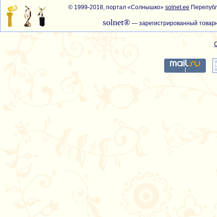
© 1999-2018, портал «Солнышко»
solnet.ee
Перепубл
solnet®
— зарегистрированный товарн
С