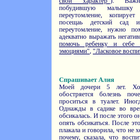
свой характер"
). Важн
побудившую малышку 
переутомление, копирует
посещаь детский сад и
переутомление, нужно по
адекватно выражать негатив
помочь ребенку и себе 
эмоциями"
,
"Ласковое воспи
Спрашивает Алия
Моей дочери 5 лет. Хо
обостряется болезнь поч
проситься в туалет. Ино
Однажды в садике во вр
обсикалась. И после этого о
опять обсикаться. После эт
плакала и говорила, что не 
почему, сказала, что восп