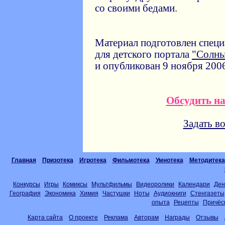
со своими бедами.
Материал подготовлен спец
для детского портала
"Солн
и опубликован 9 ноября 2006
Обсудить н
Задать в
Главная
Призотека
Игротека
Фильмотека
Умнотека
Методитека
Конкурсы
Игры
Комиксы
Мультфильмы
Видеоролики
Календари
Ден
География
Экономика
Химия
Частушки
Ноты
Аудиокниги
Стенгазеты
опыта
Рецепты
Причёс
Карта сайта
О проекте
Реклама
Авторам
Награды
Отзывы