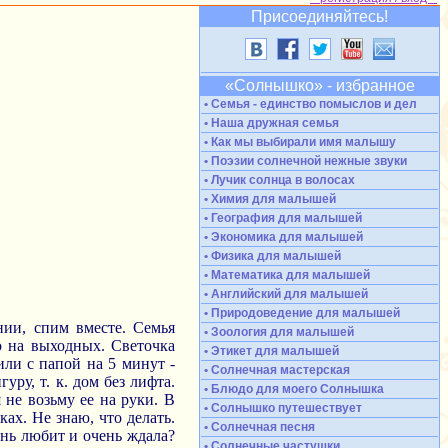
Присоединяйтесь!
«Солнышко» - избранное
• Семья - единство помыслов и дел
• Наша дружная семья
• Как мы выбирали имя малышу
• Поэзии солнечной нежные звуки
• Лучик солнца в волосах
• Химия для малышей
• География для малышей
• Экономика для малышей
• Физика для малышей
• Математика для малышей
• Английский для малышей
• Природоведение для малышей
нии, спим вместе. Семья
• Зоология для малышей
ко на выходных. Светочка
• Этикет для малышей
или с папой на 5 минут -
• Солнечная мастерская
уру, т. к. дом без лифта.
• Блюдо для моего Солнышка
я не возьму ее на руки. В
• Солнышко путешествует
ках. Не знаю, что делать.
• Солнечная песня
чень любит и очень ждала?
• Солнечные частушки