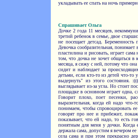
укладывать ее спать на ночь примерно
Спрашивает Ольга
Дочке 2 года 11 месяцев, некоммуни
третий ребенок в семье, двое старши
не посещает детсад. Беременность
Девочка сообразительная, понимает вс
пластилина и рисовать, играет сама
том, что дочка не хочет общаться в
месяца, я сижу с ней, потому что она
сидит и наблюдает за происходящим
детьми, если кто-то из детей что-то
выдернуть" из этого состояния. :(
выглядывает из-за угла. Но стоит по
площадке в основном играет одна, с
Говорит плохо, поет песенки, ра
выразительная, когда ей надо что-т
понимаем, чтобы спровоцировать ее 
говорят про нее и прибежит, покаже
показывает, что ей надо, то есть г
понятным для меня у дочки. Когда е
держала сама, допустим я вечером ее 
села сама и при этом прекрасно дер