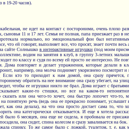
 в 19-20 часов).
кабельная, не идет на контакт с постороними, очень плохо раз
х, сыновья 11 и 17 лет. Семья не полная, папа приезжает раз в 
 протекала нормально, но эмоциональный фон был негативным
е, что ей говорят, выполняет все, что просят, знает почти весь
 на сайте Солнышко
в интерактивные игрушки
(под моим присмо
 коллективе, водим на занятия в клуб, в группу 3-летних малыш
 ходит по классу и судя по всему ей просто не интересно. Не пов
. Дома повторяет и делает упражнения, которые делали в кла
 уронит, например, она молча поднимет укоризнено посмотрит и 
(( Если кто то приходит к нам домой, она сразу прячется, 
стороннему обратить на нее внимание она сразу убегает, на улиц
ледит, чтобы ее игрушки никто не брал. Дома играет с братьями
ссказывает какие-то стишки, но все на каком-то непонятн
о сказать или она чего-то хочет, она быстро лопочет что-то, 
на понятную речь (ведь она ее прекрасно понимает, услышит 
т, как она делала), на что она просто достает сама то, что х
оворить она категорически отказывается. И еще я хотела расска
й было 6 месяцев, она еще не сидела, я пробовала ее присаж
посадила, она сидит, спина колесом и сразу заваливается на бок
жала спинку. То же самое было с ложкой, туалетом, т. е. как