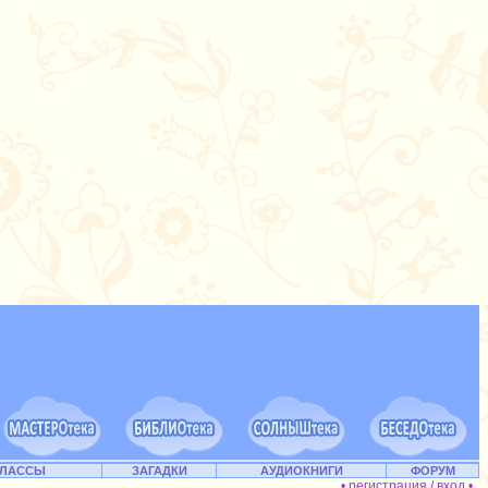
КЛАССЫ
ЗАГАДКИ
АУДИОКНИГИ
ФОРУМ
• регистрация / вход •