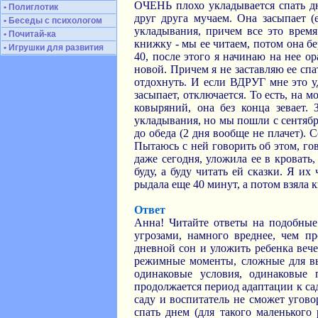
ОЧЕНЬ плохо укладывается спать д
• Полиглотик
друг друга мучаем. Она засыпает (
• Беседы с психологом
укладывания, причем все это время
• Почитай-ка
книжку - мы ее читаем, потом она бе
• Игрушки для развития
40, после этого я начинаю на нее ора
новой. Причем я не заставляю ее с
отдохнуть. И если ВДРУГ мне это уд
засыпает, отключается. То есть, на м
ковыряний, она без конца зевает.
укладывания, но мы пошли с сентября
до обеда (2 дня вообще не плачет). 
Пытаюсь с ней говорить об этом, гов
даже сегодня, уложила ее в кровать, 
буду, а буду читать ей сказки. Я и
рыдала еще 40 минут, а потом взяла к
Ответ
Анна! Читайте ответы на подобны
угрозами, намного вреднее, чем п
дневной сон и уложить ребенка вече
режимные моменты, сложные для вып
одинаковые условия, одинаковые 
продолжается период адаптации к сад
саду и воспитатель не сможет угово
спать днем (для такого маленького