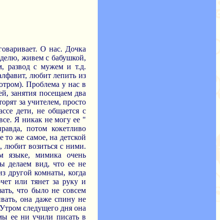
говаривает. О нас. Дочка
неделю, живем с бабушкой,
, развод с мужем и т.д.
 алфавит, любит лепить из
тром). Проблема у нас в
ей, занятия посещаем два
торят за учителем, просто
ссе дети, не общается с
все. Я никак не могу ее "
правда, потом кокетливо
е то же самое, на детской
, любит возиться с ними.
ом языке, мимика очень
мы делаем вид, что ее не
из другой комнаты, когда
очет или тянет за руку и
зать, что было не совсем
ивать, она даже спину не
. Утром следущего дня она
 мы ее ни учили писать в