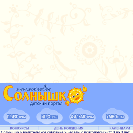
КОНКУРСЫ
ДЕНЬ РОЖДЕНИЯ
КАЛЕНДАРИ
Солнышко
>
Родительское собрание
>
Беседы с психологом
>
От 0 до 3 лет