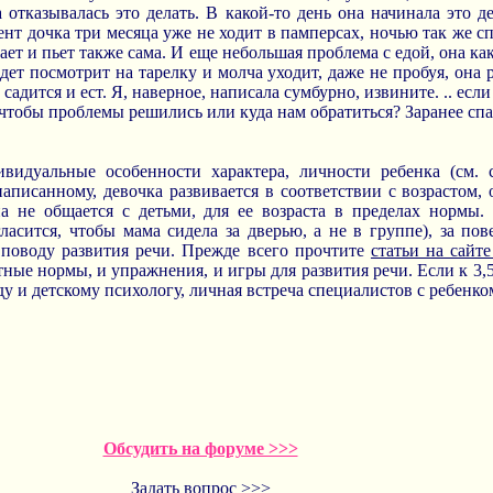
 отказывалась это делать. В какой-то день она начинала это д
т дочка три месяца уже не ходит в памперсах, ночью так же спи
ет и пьет также сама. И еще небольшая проблема с едой, она как
дет посмотрит на тарелку и молча уходит, даже не пробуя, она 
 садится и ест. Я, наверное, написала сумбурно, извините. .. есл
 чтобы проблемы решились или куда нам обратиться? Заранее спа
видуальные особенности характера, личности ребенка (см.
написанному, девочка развивается в соответствии с возрастом,
а не общается с детьми, для ее возраста в пределах нормы.
ласится, чтобы мама сидела за дверью, а не в группе), за по
 поводу развития речи. Прежде всего прочтите
статьи на сайт
ные нормы, и упражнения, и игры для развития речи. Если к 3,5
ду и детскому психологу, личная встреча специалистов с ребенко
Обсудить на форуме >>>
Задать вопрос >>>