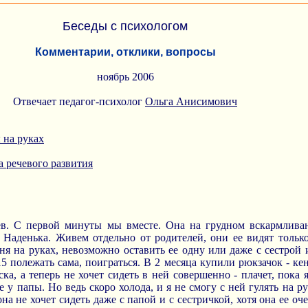
Беседы с психологом
Комментарии, отклики, вопросы
ноябрь 2006
Отвечает педагог-психолог
Ольга Анисимович
 на руках
 речевого развития
ев. С первой минуты мы вместе. Она на грудном вскармлива
а Наденька. Живем отдельно от родителей, они ее видят толь
еня на руках, невозможно оставить ее одну или даже с сестрой 
5 полежать сама, поиграться. В 2 месяца купили рюкзачок - кенг
ка, а теперь не хочет сидеть в ней совершенно - плачет, пока 
 у папы. Но ведь скоро холода, и я не смогу с ней гулять на ру
на не хочет сидеть даже с папой и с сестричкой, хотя она ее о