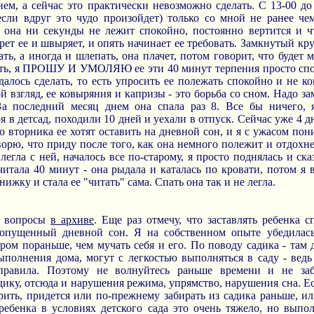
нем, а сейчас это практически невозможно сделать. С 13-0
если вдруг это чудо произойдет) только со мной не ранее чем
 она ни секунды не лежит спокойно, постоянно вертится и чт
рет ее и швыряет, и опять начинает ее требовать. Замкнутый кр
ть, а иногда и шлепать, она плачет, потом говорит, что будет м
пать, я ПРОШУ И УМОЛЯЮ ее эти 40 минут терпения просто спо
алось сделать, то есть упросить ее полежать спокойно и не к
ой взгляд, ее ковыряния и капризы - это борьба со сном. Надо за
 За последний месяц днем она спала раз 8. Все бы ничего,
 в детсад, походили 10 дней и уехали в отпуск. Сейчас уже 4 д
Со вторника ее хотят оставить на дневной сон, и я с ужасом пон
орю, что приду после того, как она немного полежит и отдохнет
легла с ней, началось все по-старому, я просто поднялась и ска
х читала 40 минут - она рыдала и каталась по кровати, потом я
нижку и стала ее "читать" сама. Спать она так и не легла.
е вопросы
в архиве
. Еще раз отмечу, что заставлять ребенка с
ропущенный дневной сон. Я на собственном опыте убедилась
ром пораньше, чем мучать себя и его. По поводу садика - там д
олнения дома, могут с легкостью выполняться в саду - ведь 
правила. Поэтому не волнуйтесь раньше времени и не за
ику, отсюда и нарушения режима, упрямство, нарушения сна. Есл
рить, придется или по-прежнему забирать из садика раньше, и
 ребенка в условиях детского сада это очень тяжело, но выпо