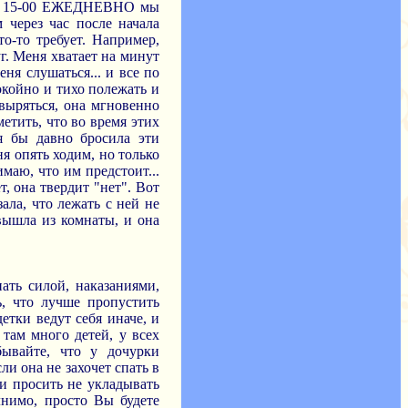
0 до 15-00 ЕЖЕДНЕВНО мы
 через час после начала
о-то требует. Например,
уг. Меня хватает на минут
еня слушаться... и все по
койно и тихо полежать и
овыряться, она мгновенно
метить, что во время этих
 я бы давно бросила эти
ня опять ходим, но только
имаю, что им предстоит...
, она твердит "нет". Вот
зала, что лежать с ней не
 вышла из комнаты, и она
пать силой, наказаниями,
, что лучше пропустить
етки ведут себя иначе, и
там много детей, у всех
бывайте, что у дочурки
и она не захочет спать в
ли просить не укладывать
лнимо, просто Вы будете