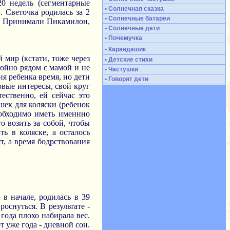
20 недель (сегментарные
• Солнечная сказка
. Светочка родилась за 2
• Солнечные батареи
м. Принимали Пикамилон,
• Солнечные дети
• Почемучка
• Карандашик
 мир (кстати, тоже через
• Детские стихи
койно рядом с мамой и не
• Частушки
ия ребенка время, но дети
• Говорят дети
новые интересы, свой круг
ественно, ей сейчас это
шек для коляски (ребенок
необходимо иметь именнно
о возить за собой, чтобы
ть в коляске, а осталось
т, а время бодрствования
 в начале, родилась в 39
оснуться. В результате -
года плохо набирала вес.
т уже года - дневной сон.