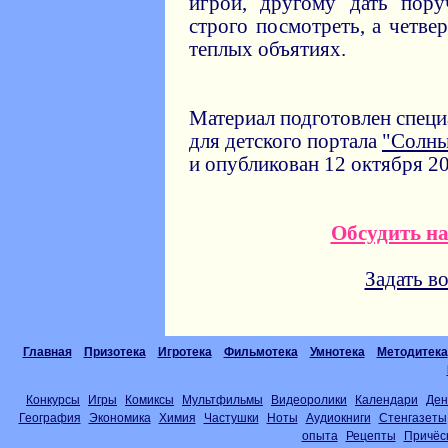
игрой, другому дать пору
строго посмотреть, а четв
теплых объятиях.
Материал подготовлен спец
для детского портала
"Солн
и опубликован 12 октября 20
Обсудить н
Задать в
Главная
Призотека
Игротека
Фильмотека
Умнотека
Методитека
Конкурсы
Игры
Комиксы
Мультфильмы
Видеоролики
Календари
Ден
География
Экономика
Химия
Частушки
Ноты
Аудиокниги
Стенгазеты
опыта
Рецепты
Причёс