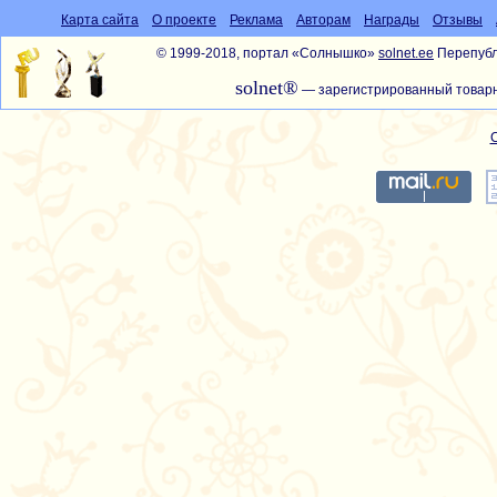
Карта сайта
О проекте
Реклама
Авторам
Награды
Отзывы
© 1999-2018, портал «Солнышко»
solnet.ee
Перепубл
solnet®
— зарегистрированный товарн
С