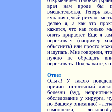
открыванием головки (край
врач нам вроде бы по
вмешательства. Теперь к
купания целый ритуал "мыть
делаю я, а как это прок
кажется, что как только м
опять прирастет. Еще я зам
переживает (например хоч
объяснить) или просто мож
и щупать. Мне говорили, что
нужно не обращать вн
переживать. Подскажите, что
Ответ
Ольга! У такого поведе
причин: остаточный диск
болезни (зуд, неприятн
обследование у хирурга, ч
по Вашему описанию) - лег
самооценка, легково