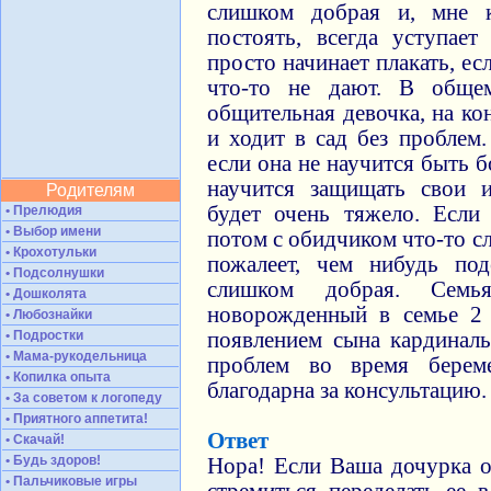
слишком добрая и, мне к
постоять, всегда уступае
просто начинает плакать, ес
что-то не дают. В обще
общительная девочка, на кон
и ходит в сад без проблем.
если она не научится быть б
научится защищать свои 
Родителям
будет очень тяжело. Если
• Прелюдия
• Выбор имени
потом с обидчиком что-то сл
• Крохотульки
пожалеет, чем нибудь по
• Подсолнушки
слишком добрая. Сем
• Дошколята
новорожденный в семье 2 
• Любознайки
• Подростки
появлением сына кардиналь
• Мама-рукодельница
проблем во время берем
• Копилка опыта
благодарна за консультацию.
• За советом к логопеду
• Приятного аппетита!
Ответ
• Скачай!
• Будь здоров!
Нора! Если Ваша дочурка о
• Пальчиковые игры