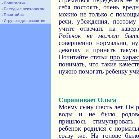
стремиться переделать ее
• Полиглотик
себя постоять, очень вред
• Беседы с психологом
можно не только с помощь
• Почитай-ка
речи, убеждения, поэтому
• Игрушки для развития
учите отвечать на кавер
Ребенок не может быть
совершенно нормально, н
девочку и принять такую 
Почитайте статьи
про харак
понимать, что такие качес
нужно помогать ребенку учи
Спрашивает Ольга
Моему сыну шесть лет. Он р
воды и не было родово
пришлось стимулировать
ребенок родился с нормаль
сразу же. На голове был