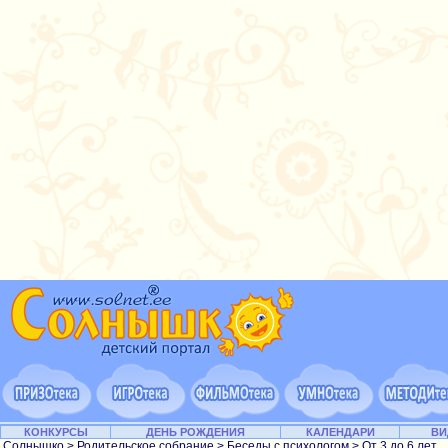
КОНКУРСЫ
ДЕНЬ РОЖДЕНИЯ
КАЛЕНДАРИ
ВИ
Солнышко
>
Родительское собрание
>
Беседы с психологом
>
От 3 до 6 лет