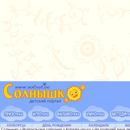
КОНКУРСЫ
ДЕНЬ РОЖДЕНИЯ
КАЛЕНДАРИ
ВИ
Солнышко
>
Родительское собрание
>
Копилка опыта
>
Не позволяй душе л