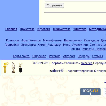
Главная
Призотека
Игротека
Фильмотека
Умнотека
Методитека
Конкурсы
Игры
Комиксы
Мультфильмы
Видеоролики
Календари
Ден
География
Экономика
Химия
Частушки
Ноты
Аудиокниги
Стенгазеты
опыта
Рецепты
Причёс
Карта сайта
О проекте
Реклама
Авторам
Награды
Отзывы
© 1999-2018, портал «Солнышко»
solnet.ee
Перепубл
solnet®
— зарегистрированный товарн
С