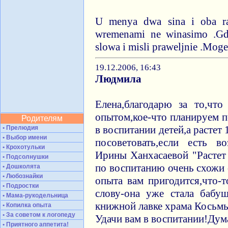
U menya dwa sina i oba ra
wremenami ne winasimo .Gde
slowa i misli praweljnie .Moget
19.12.2006, 16:43
Людмила
Елена,благодарю за то,чт
опытом,кое-что планируем пе
Родителям
в воспитании детей,а растет
• Прелюдия
• Выбор имени
посоветовать,если есть в
• Крохотульки
Ирины Ханхасаевой "Растет 
• Подсолнушки
по воспитанию очень схожи 
• Дошколята
• Любознайки
опыта вам пригодится,что-т
• Подростки
слову-она уже стала бабу
• Мама-рукодельница
книжной лавке храма Косьмы
• Копилка опыта
• За советом к логопеду
Удачи вам в воспитании!Дума
• Приятного аппетита!