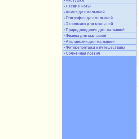
• Частушки
• Песни и ноты
• Химия для малышей
• География для малышей
• Экономика для малышей
• Природоведение для малышей
• Физика для малышей
• Английский для малышей
• Фоторепортажи о путешествиях
• Солнечная поэзия