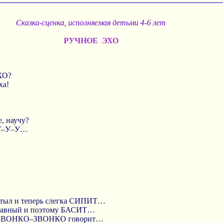
Сказка-сценка, исполняемая детьми 4-6 лет
РУЧНОЕ ЭХО
ХО?
ха!
е, научу?
У–У–У…
!
тыл и теперь слегка СИПИТ…
авный и поэтому БАСИТ…
, ЗВОНКО–ЗВОНКО говорит…