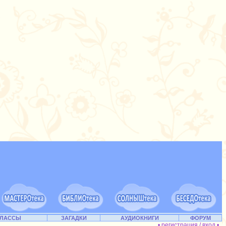
КЛАССЫ
ЗАГАДКИ
АУДИОКНИГИ
ФОРУМ
• регистрация / вход •