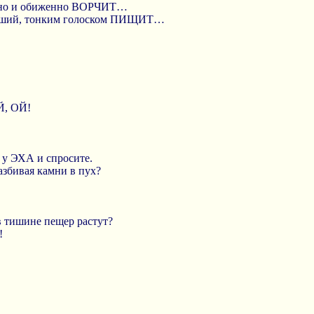
о и обиженно ВОРЧИТ…
ший, тонким голоском ПИЩИТ…
Й, ОЙ!
о у ЭХА и спросите.
азбивая камни в пух?
в тишине пещер растут?
!