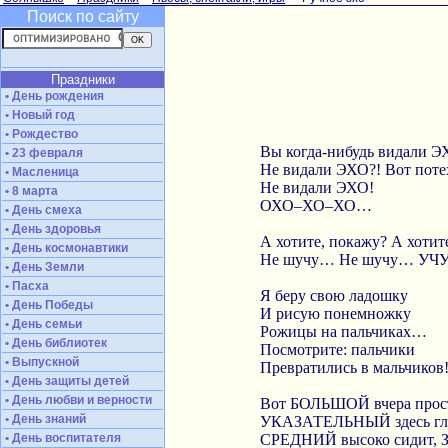
Поиск по сайту
Праздники
• День рождения
• Новый год
• Рождество
Вы когда-нибудь видали Э
• 23 февраля
Не видали ЭХО?! Вот поте
• Масленица
Не видали ЭХО!
• 8 марта
ОХО–ХО–ХО…
• День смеха
• День здоровья
А хотите, покажу? А хотит
• День космонавтики
Не шучу… Не шучу… УЧ
• День Земли
• Пасха
Я беру свою ладошку
• День Победы
И рисую понемножку
• День семьи
Рожицы на пальчиках…
• День библиотек
Посмотрите: пальчики
• Выпускной
Превратились в мальчиков
• День защиты детей
• День любви и верности
Вот БОЛЬШОЙ вчера прос
• День знаний
УКАЗАТЕЛЬНЫЙ здесь гл
• День воспитателя
СРЕДНИЙ высоко сидит