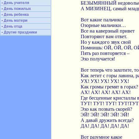
БЕЗЫМЯННЫЙ недовольн
• День учителя
А МИЗИНЕЦ, самый млад
• День пожилых
• День ребенка
Вот какие пальчики
• День матери
Озорные мальчики…
• День отца
Все на каверзный привет
• Другие праздники
Повторяют вам ответ.
Но у каждого звук свой
Помнишь: ОЙ, ОЙ, ОЙ, О
Пять раз повторяется –
Эхо получается!
Вот теперь что захотите, т
Как летит с горы лавина, р
УХ! УХ! УХ! УХ! УХ!
Как громы гремят в горах?
АХ! АХ! АХ! АХ! АХ!
Где бесценные кристаллы 
ТУТ! ТУТ! ТУТ! ТУТ!ТУТ
Эхо как позвать скорей?
ЭЙ! ЭЙ! ЭЙ! ЭЙ! ЭЙ!
А давай дружить всегда?
ДА! ДА! ДА! ДА! ДА!
Вот разумное какое