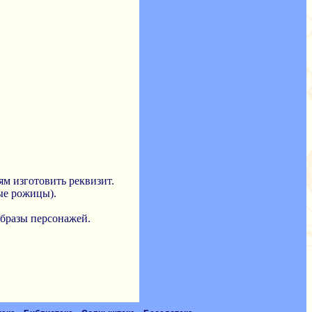
ям изготовить реквизит.
ые рожицы).
 образы персонажей.