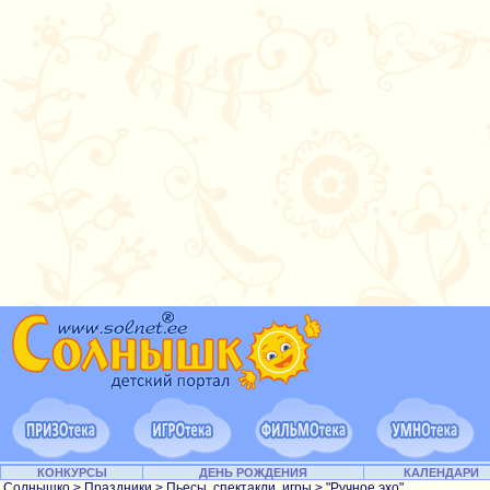
КОНКУРСЫ
ДЕНЬ РОЖДЕНИЯ
КАЛЕНДАРИ
Солнышко
>
Праздники
>
Пьесы, спектакли, игры
> "Ручное эхо"