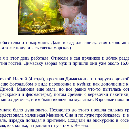
обязательно покормили. Даже в сад одевались, стоя около ак
ета тоже получилась слегка морская).
я в этот день работала. Отнесли в сад пряников и яблок разда
тия гостей. Димаську забрал муж и пришли они уже около 16.0
очкой Настей (4 года), крестная Димаськина и подруга с дочкой
 еще фотоальбом в виде паровозика и кубики как дополнение к 
Димой, Манюша еще мала, но все равно что-то пыталась сот
 раскраски и фломастеры), потом срезали с веревочки пакетик
 наших деточек, и им были включены мультики. Взрослые пока 
омнате было душновато. Незадолго до этого прошла сильная гр
ердствовала маленькая Манюня. Она и по луже пробежалась, и вс
ла, изредка попадая в зрителей. Сходили на экскурсию в сос
вая, как кошка, и цыплята с гусятами. Весело!