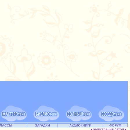
КЛАССЫ
ЗАГАДКИ
АУДИОКНИГИ
ФОРУМ
• регистрация / вход •