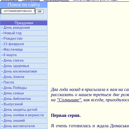
Поиск по сайту
Праздники
• День рождения
• Новый год
• Рождество
• 23 февраля
• Масленица
• 8 марта
• День смеха
• День здоровья
• День космонавтики
• День Земли
• Пасха
• День Победы
Два года назад я присылала к вам на 
• День семьи
рассказать о нашем третьем дне рож
• День библиотек
на
"Солнышке"
, как всегда, пригодил
• Выпускной
• День защиты детей
Первая серия.
• День любви и верности
• День знаний
Я очень готовилась и ждала Димаськ
• День воспитателя