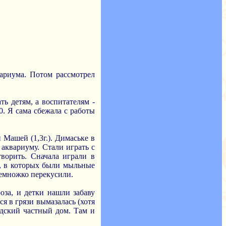
вариума. Потом рассмотрел
ть детям, а воспитателям -
0. Я сама сбежала с работы
 Машей (1,3г.). Димаське в
аквариуму. Стали играть с
ворить. Сначала играли в
и, в которых были мыльные
немножко перекусили.
оза, и детки нашли забаву
я в грязи вымазалась (хотя
едский частный дом. Там и