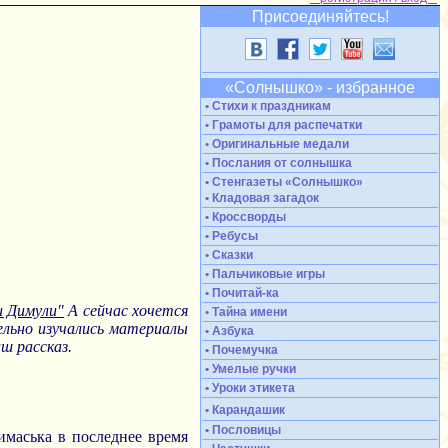
Присоединяйтесь!
«Солнышко» - избранное
• Стихи к праздникам
• Грамоты для распечатки
• Оригинальные медали
• Послания от солнышка
• Стенгазеты «Солнышко»
• Кладовая загадок
• Кроссворды
• Ребусы
• Сказки
• Пальчиковые игры
• Почитай-ка
и Димули"
А сейчас хочется
• Тайна имени
ельно изучались материалы
• Азбука
ш рассказ.
• Почемучка
• Умелые ручки
• Уроки этикета
• Карандашик
• Пословицы
имаська в последнее время