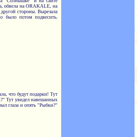
На "Солнышке" и на сайте
ла, обвела на ORAKALE, на
и другой стороны. Вырезала
о было потом подвесить.
ала, что будут подарки! Тут
ок?" Тут увидел навешанных
рыл глаза и опять "Рыбки?"