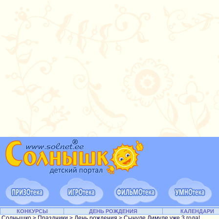
КОНКУРСЫ
ДЕНЬ РОЖДЕНИЯ
КАЛЕНДАРИ
Солнышко
>
Праздники
>
День рождения
> Сынуле Димуле уже 3 года!