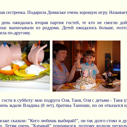
ая сестренка. Подарила Димаське очень хорошую игру. Называе
 день ожидалась вторая партия гостей, те кто не смогли до
нас выписывали из роддома. Детей ожидалось больше, поэт
ила по-другому.
 гости в субботу: мои подруги Оля, Таня, Оля с детьми - Таня (
 Очень ждали Владика (8 лет), братика Танюши, но он отказался и
ське сказали: "Кого любишь выбирай!", он так долго стоял и ду
. Детям очень "Каравай" понравился, поэтому водили несколь