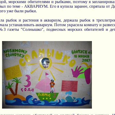
водой, морскими обитателями и рыбками, поэтому я запланиров
был по теме - АКВАРИУМ. Его я купила заранее, спрятала от Д
кого уже были рыбки.
ила рыбок и растения в аквариум, держала рыбок в трехлитр
чала устанавливать аквариум. Потом украсила комнату и развеси
№3 газеты "Солнышко", подвесных морских обитателей и д