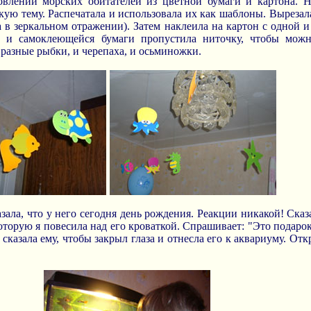
овлении морских обитателей из цветной бумаги и картона. 
кую тему. Распечатала и использовала их как шаблоны. Выреза
 в зеркальном отражении). Затем наклеила на картон с одной 
а и самоклеющейся бумаги пропустила ниточку, чтобы можн
 разные рыбки, и черепаха, и осьминожки.
азала, что у него сегодня день рождения. Реакции никакой! Сказ
 которую я повесила над его кроваткой. Спрашивает: "Это подар
сказала ему, чтобы закрыл глаза и отнесла его к аквариуму. Отк