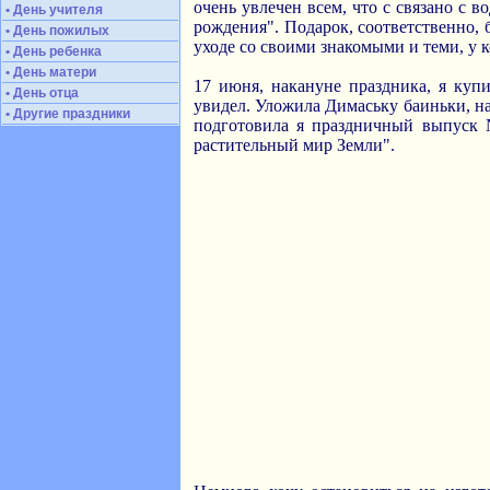
очень увлечен всем, что с связано с 
• День учителя
рождения". Подарок, соответственно, 
• День пожилых
уходе со своими знакомыми и теми, у 
• День ребенка
• День матери
17 июня, накануне праздника, я куп
• День отца
увидел. Уложила Димаську баиньки, на
• Другие праздники
подготовила я праздничный выпуск 
растительный мир Земли".