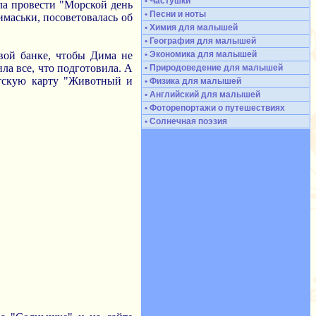
• Частушки
ала провести "Морской день
• Песни и ноты
имаськи, посоветовалась об
• Химия для малышей
• География для малышей
овой банке, чтобы Дима не
• Экономика для малышей
ла все, что подготовила. А
• Природоведение для малышей
етскую карту "Животный и
• Физика для малышей
• Английский для малышей
• Фоторепортажи о путешествиях
• Солнечная поэзия