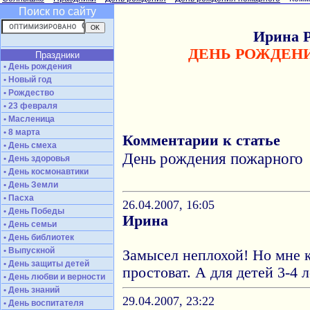
Поиск по сайту
Ирина 
ДЕНЬ РОЖДЕН
Праздники
• День рождения
• Новый год
• Рождество
• 23 февраля
• Масленица
• 8 марта
Комментарии к статье
• День смеха
День рождения пожарного
• День здоровья
• День космонавтики
• День Земли
• Пасха
26.04.2007, 16:05
• День Победы
Ирина
• День семьи
• День библиотек
• Выпускной
Замысел неплохой! Но мне 
• День защиты детей
простоват. А для детей 3-4 
• День любви и верности
• День знаний
29.04.2007, 23:22
• День воспитателя