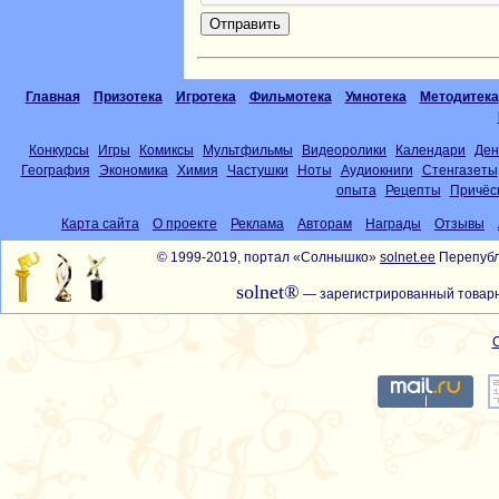
Главная
Призотека
Игротека
Фильмотека
Умнотека
Методитека
Конкурсы
Игры
Комиксы
Мультфильмы
Видеоролики
Календари
Ден
География
Экономика
Химия
Частушки
Ноты
Аудиокниги
Стенгазеты
опыта
Рецепты
Причёс
Карта сайта
О проекте
Реклама
Авторам
Награды
Отзывы
© 1999-2019, портал «Солнышко»
solnet.ee
Перепубл
solnet®
— зарегистрированный товарн
С