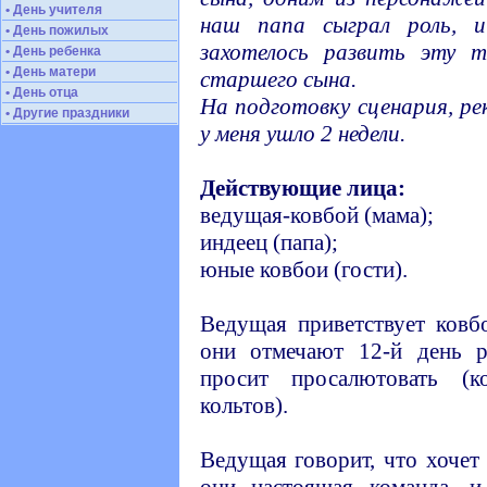
• День учителя
наш папа сыграл роль, 
• День пожилых
захотелось развить эту 
• День ребенка
• День матери
старшего сына.
• День отца
На подготовку сценария, ре
• Другие праздники
у меня ушло 2 недели.
Действующие лица:
ведущая-ковбой (мама);
индеец (папа);
юные ковбои (гости).
Ведущая приветствует ковбо
они отмечают 12-й день 
просит просалютовать (
кольтов).
Ведущая говорит, что хочет
они настоящая команда, и