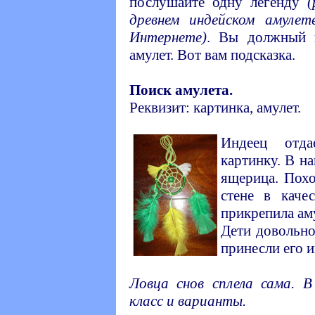
послушайте одну легенду
(
древнем индейском амулет
Интернете)
. Вы должный 
амулет. Вот вам подсказка.
Поиск амулета.
Реквизит: картинка, амулет.
Индеец от
картинку. В н
ящерица. Похо
стене в каче
прикрепила аму
Дети довольно
принесли его и
Ловца снов сплела сама. 
класс и варианты.