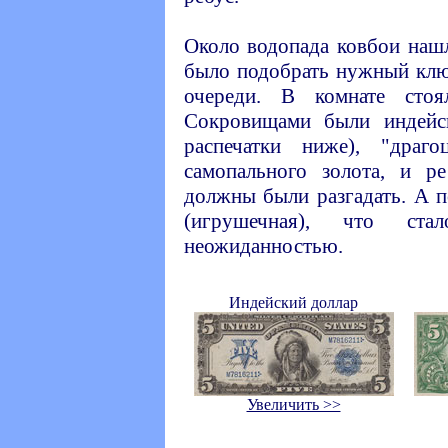
Около водопада ковбои нашл
было подобрать нужный клю
очереди. В комнате сто
Сокровищами были индейс
распечатки ниже), "драг
самопального золота, и р
должны были разгадать. А 
(игрушечная), что ст
неожиданностью.
Индейский доллар
Увеличить >>