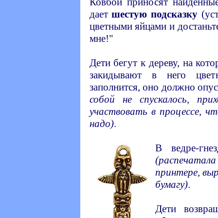
Ковбои приносят найденны
дает
шестую подсказку
(уст
цветными яйцами и достаньте
мне!"
Дети бегут к дереву, на кото
закидывают в него цвет
заполнится, оно должно опу
собой не спускалось, при
участвовать в процессе, чт
надо)
.
В ведре-гне
(распечата
принтере, выр
бумагу)
.
Дети возвра