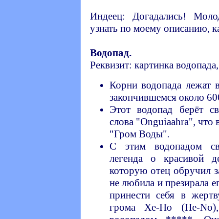
Индеец: Догадались! Мол
узнать по моему описанию, к
Водопад.
Реквизит: картинка водопада,
Корни водопада лежат 
закончившемся около 600
Этот водопад берёт св
слова "Onguiaahra", что 
"Гром Воды".
С этим водопадом свя
легенда о красивой де
которую отец обручил з
не любила и презирала е
принести себя в жертв
грома Хе-Но (He-No