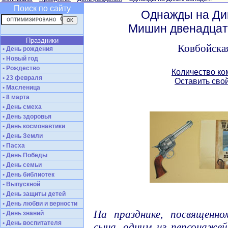
Поиск по сайту
Однажды на Ди
Мишин двенадцат
Праздники
Ковбойска
• День рождения
• Новый год
• Рождество
Количество ко
• 23 февраля
Оставить сво
• Масленица
• 8 марта
• День смеха
• День здоровья
• День космонавтики
• День Земли
• Пасха
• День Победы
• День семьи
• День библиотек
• Выпускной
• День защиты детей
• День любви и верности
На празднике, посвященн
• День знаний
• День воспитателя
сына, одним из персонаже