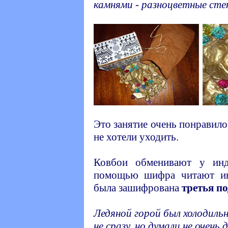
камнями - разноцветные сте
Это занятие очень понравил
не хотели уходить.
Ковбои обменивают у ин
помощью шифра читают ин
была зашифрована
третья п
Ледяной горой был холодиль
не сразу, но думали не очень д