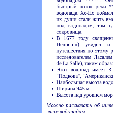
водопадом *****. Он
быстрый поток реки *
водопада. Хе-Но поймал 
их души стали жить вм
под водопадом, там г
сокровища.
В 1677 году священн
Hennepin) увидел и
путешествия по этому 
исследователем Ласалем 
de La Salle), таким обра
Этот водопад имеет 3 
"Подкова", "Американски
Наибольшая высота водо
Ширина 945 м.
Высота над уровнем мор
Можно рассказать об инте
этим водопадам.