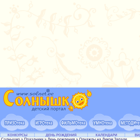
КОНКУРСЫ
ДЕНЬ РОЖДЕНИЯ
КАЛЕНДАРИ
ВИ
Солнышко
>
Праздники
>
День рождения
> Однажды на Диком Западе...