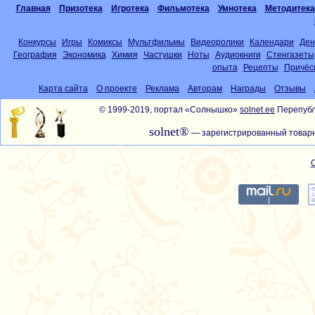
Главная
Призотека
Игротека
Фильмотека
Умнотека
Методитека
Конкурсы
Игры
Комиксы
Мультфильмы
Видеоролики
Календари
Ден
География
Экономика
Химия
Частушки
Ноты
Аудиокниги
Стенгазеты
опыта
Рецепты
Причёс
Карта сайта
О проекте
Реклама
Авторам
Награды
Отзывы
© 1999-2019, портал «Солнышко»
solnet.ee
Перепубл
solnet®
— зарегистрированный товарн
С