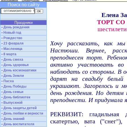
Поиск по сайту
Елена З
ТОРТ СО
Праздники
• День рождения
шестилет
• Новый год
• Рождество
Хочу рассказать, как м
• 23 февраля
• Масленица
Настюши. Вернее, рас
• 8 марта
преподнесен торт. Ребено
• День смеха
активно участвовать во
• День здоровья
• День космонавтики
наблюдать со стороны. В од
• День Земли
дарят на свадьбу белый
• Пасха
украшают. Загорелось и м
• День Победы
день рождения. Но детям 
• День семьи
• День библиотек
преподнести. И придумала я 
• Выпускной
• День защиты детей
РЕКВИЗИТ: гладильная д
• День любви и верности
• День знаний
скатертью, вата ("снег")
• День воспитателя