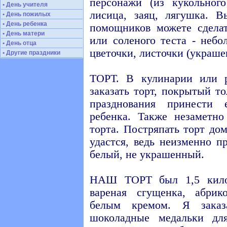
персонажи (из кукольного
• День учителя
лисица, заяц, лягушка. 
• День пожилых
• День ребенка
помощников можете сделат
• День матери
или соленого теста - небо
• День отца
цветочки, листочки (украше
• Другие праздники
ТОРТ. В кулинарии или р
заказать торт, покрытый т
празднования принести
ребенка. Также незаметно
торта. Постряпать торт до
удастся, ведь неизменно п
белый, не украшенный.
НАШ ТОРТ был 1,5 кило,
вареная сгущенка, абри
белым кремом. Я зака
шоколадные медальки дл