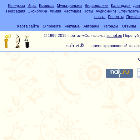
Конкурсы
Игры
Комиксы
Мультфильмы
Видеоролики
Календари
Ден
География
Экономика
Химия
Частушки
Ноты
Аудиокниги
Стенгазеты
опыта
Рецепты
Причёс
Карта сайта
О проекте
Реклама
Авторам
Награды
Отзывы
© 1999-2019, портал «Солнышко»
solnet.ee
Перепубл
solnet®
— зарегистрированный товарн
С