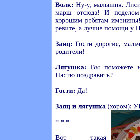
Волк:
Ну-у, малышня. Лиси
марш отсюда! И поделом
хорошим ребятам именины!
ревите, а лучше помощи у 
Заяц:
Гости дорогие, мальч
родители!
Лягушка:
Вы поможете н
Настю поздравить?
Гости:
Да!
Заяц и лягушка
(хором): У
* * *
Вот такая