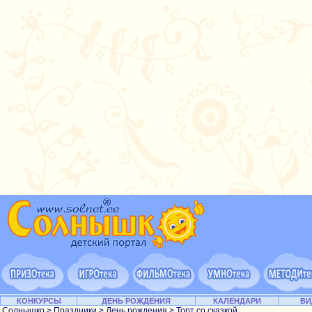
КОНКУРСЫ
ДЕНЬ РОЖДЕНИЯ
КАЛЕНДАРИ
ВИ
Солнышко
>
Праздники
>
День рождения
> Торт со сказкой