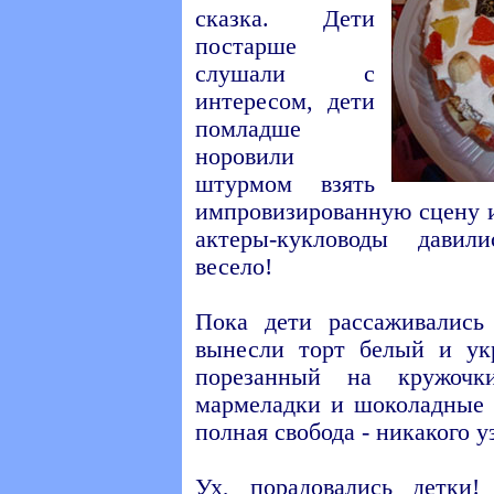
сказка. Дети
постарше
слушали с
интересом, дети
помладше
норовили
штурмом взять
импровизированную сцену и
актеры-кукловоды давил
весело!
Пока дети рассаживались
вынесли торт белый и ук
порезанный на кружочк
мармеладки и шоколадные 
полная свобода - никакого у
Ух, порадовались детки