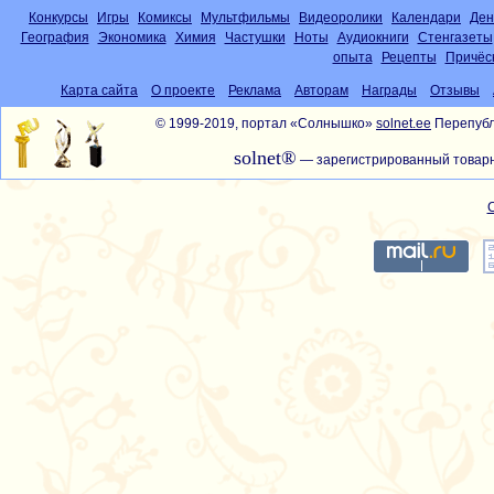
Конкурсы
Игры
Комиксы
Мультфильмы
Видеоролики
Календари
Ден
География
Экономика
Химия
Частушки
Ноты
Аудиокниги
Стенгазеты
опыта
Рецепты
Причёс
Карта сайта
О проекте
Реклама
Авторам
Награды
Отзывы
© 1999-2019, портал «Солнышко»
solnet.ee
Перепубл
solnet®
— зарегистрированный товарн
С