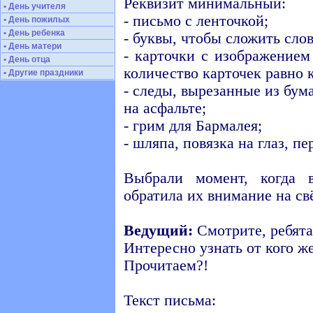
Реквизит минимальный:
• День учителя
- письмо с ленточкой;
• День пожилых
• День ребенка
- буквы, чтобы сложить сло
• День матери
- карточки с изображение
• День отца
количество карточек равно 
• Другие праздники
- следы, вырезанные из бу
на асфальте;
- грим для Бармалея;
- шляпа, повязка на глаз, пе
Выбрали момент, когда 
обратила их внимание на свё
Ведущий:
Смотрите, ребята
Интересно узнать от кого ж
Прочитаем?!
Текст письма: