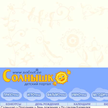
КОНКУРСЫ
ДЕНЬ РОЖДЕНИЯ
КАЛЕНДАРИ
ВИ
Солнышко
>
Праздники
>
День рождения
> По следам Бармалея