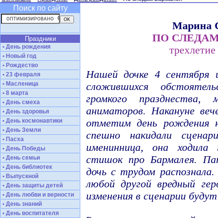
Поиск по сайту
Марина 
ПО СЛЕДА
Праздники
• День рождения
трехлетие
• Новый год
• Рождество
Нашей дочке 4 сентября и
• 23 февраля
• Масленица
сложившихся обстояте
• 8 марта
громкого празднества, 
• День смеха
аниматоров. Накануне веч
• День здоровья
• День космонавтики
отметим день рождения н
• День Земли
спешно накидали сценар
• Пасха
именинница, она ходила
• День Победы
стишок про Бармалея. Пап
• День семьи
• День библиотек
дочь с трудом распознала
• Выпускной
любой другой вредный гер
• День защиты детей
изменения в сценарии буду
• День любви и верности
• День знаний
• День воспитателя