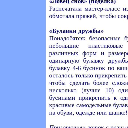
«Ловец снов» (поделка)
Распечатала мастер-класс и
обмотала пряжей, чтобы сок
«Булавки дружбы»
Понадобятся: безопасные б
небольшие пластиковы
различных форм и размер
одинарную булавку дружб
булавку 4-6 бусинок по ваш
осталось только прикрепить 
чтобы сделать более слож
несколько (лучше 10) од
бусинами прикрепить к од
красивые самодельные булав
на обуви, одежде или шапке!
Приготовили лоток с разны