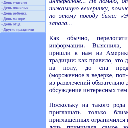
интересное... Не помню, о
• День учителя
пижамную вечеринку, помню
• День пожилых
• День ребенка
по этому поводу была: «Э
• День матери
запала...
• День отца
• Другие праздники
Как обычно, перелопат
информации. Выяснила,
пришли к нам из Америк
традиции: как правило, это 
на полу, до сна предл
(мороженное в ведерке, поп-к
из развлечений обязательно
обсуждение интересных тем 
Поскольку на такого рода
приглашать только бли
приглашённых ограничился п
дочь принимала самое не