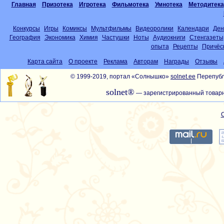
Главная
Призотека
Игротека
Фильмотека
Умнотека
Методитека
Конкурсы
Игры
Комиксы
Мультфильмы
Видеоролики
Календари
Ден
География
Экономика
Химия
Частушки
Ноты
Аудиокниги
Стенгазеты
опыта
Рецепты
Причёс
Карта сайта
О проекте
Реклама
Авторам
Награды
Отзывы
© 1999-2019, портал «Солнышко»
solnet.ee
Перепубл
solnet®
— зарегистрированный товарн
С