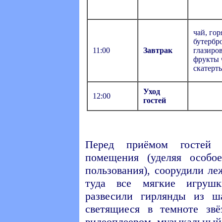
чай, гор
бутербр
11:00
Завтрак
глазиро
фрукты 
скатерть
Уход
12:00
гостей
Перед приёмом гостей 
помещения (уделяя особо
пользования), соорудили ле
туда все мягкие игруш
развесили гирлянды из ш
светящиеся в темноте звё
видеоплеером, музыкальный 