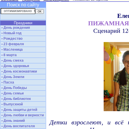
Поиск по сайту
Еле
ПИЖАМНАЯ
Праздники
• День рождения
Cценарий 12
• Новый год
• Рождество
• 23 февраля
• Масленица
• 8 марта
• День смеха
• День здоровья
• День космонавтики
• День Земли
• Пасха
• День Победы
• День семьи
• День библиотек
• Выпускной
• День защиты детей
• День любви и верности
• День знаний
Детки взрослеют, и всё 
• День воспитателя