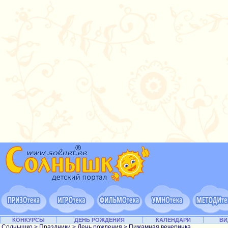
КОНКУРСЫ
ДЕНЬ РОЖДЕНИЯ
КАЛЕНДАРИ
ВИ
Солнышко
>
Праздники
>
День рождения
> Пижамная вечеринка