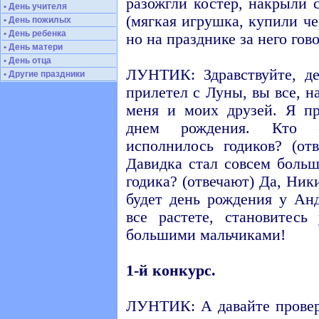
разожгли костер, накрыли
• День учителя
(мягкая игрушка, купили че
• День пожилых
• День ребенка
но на празднике за него гов
• День матери
• День отца
ЛУНТИК: Здравствуйте, д
• Другие праздники
прилетел с Луны, вы все, н
меня и моих друзей. Я п
днем рождения. Кто с
исполнилось годиков? (от
Давидка стал совсем боль
годика? (отвечают) Да, Ник
будет день рождения у А
все растете, становитес
большими мальчиками!
1-й конкурс.
ЛУНТИК: А давайте провер