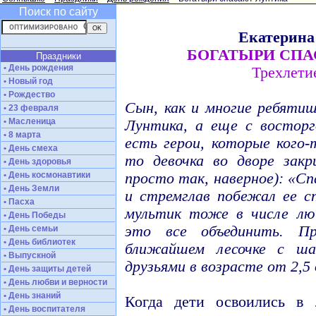
Поиск по сайту
Екатерина
БОГАТЫРИ СП
Праздники
• День рождения
Трехлети
• Новый год
• Рождество
Сын, как и многие ребяти
• 23 февраля
• Масленица
Лунтика, а еще с востор
• 8 марта
есть герои, которые кого-
• День смеха
то девочка во дворе закр
• День здоровья
• День космонавтики
просто так, наверное): «Сп
• День Земли
и стремглав побежал ее 
• Пасха
мультик тоже в числе лю
• День Победы
это все объединить. Пр
• День семьи
• День библиотек
ближайшем лесочке с ша
• Выпускной
друзьями в возрасте от 2,5
• День защиты детей
• День любви и верности
• День знаний
Когда дети освоились в 
• День воспитателя