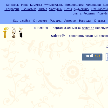
Конкурсы
Игры
Комиксы
Мультфильмы
Видеоролики
Календари
Ден
География
Экономика
Химия
Частушки
Ноты
Аудиокниги
Стенгазеты
опыта
Рецепты
Причёс
Карта сайта
О проекте
Реклама
Авторам
Награды
Отзывы
© 1999-2019, портал «Солнышко»
solnet.ee
Перепубл
solnet®
— зарегистрированный товарн
С