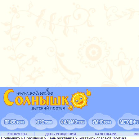
КОНКУРСЫ
ДЕНЬ РОЖДЕНИЯ
КАЛЕНДАРИ
ВИ
Солнышко
>
Праздники
>
День рождения
> Богатыри спасают Лунтика