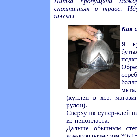
Нитка пропущена межд
спрятанных в траве. Ид
шлемы.
Как 
Я ку
бут
подх
Обр
сере
балл
мет
(куплен в хоз. магаз
рулон).
Сверху на супер-клей 
из пенопласта.
Дальше обычным сте
комаров размером 30х15