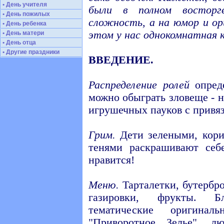
• День учителя
были в полном востор
• День пожилых
сложность, а на юмор и ор
• День ребенка
этом у нас однокомнатная 
• День матери
• День отца
• Другие праздники
ВВЕДЕНИЕ.
Распределение ролей
опреде
можно обыграть зловеще - 
игрушечных пауков с привя
Грим.
Дети зелеными, кори
тенями раскрашивают себ
нравится!
Меню.
Тарталетки, бутербро
газировки, фрукты. 
тематические оригинал
"Приворотное Зелье", л