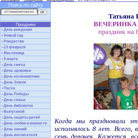
Поиск по сайту
Татьяна 
ВЕЧЕРИНКА
Праздники
• День рождения
праздник на 
• Новый год
• Рождество
• 23 февраля
• Масленица
• 8 марта
• День смеха
• День здоровья
• День космонавтики
• День Земли
• Пасха
• День Победы
• День семьи
• День библиотек
• Выпускной
• День защиты детей
Когда мы праздновали эт
• День любви и верности
исполнялось 8 лет. Всего,
• День знаний
• День воспитателя
семь девочек. Кажется, в