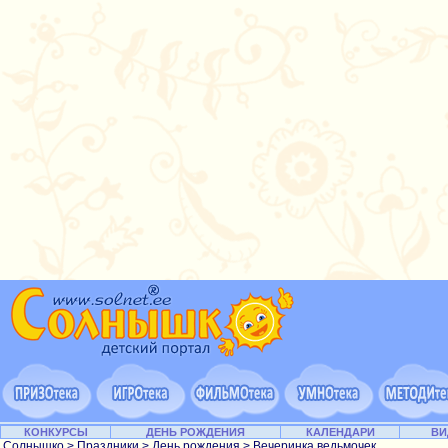
КОНКУРСЫ
ДЕНЬ РОЖДЕНИЯ
КАЛЕНДАРИ
ВИ
Солнышко
>
Праздники
>
День рождения
> Вечеринка ведьмочек