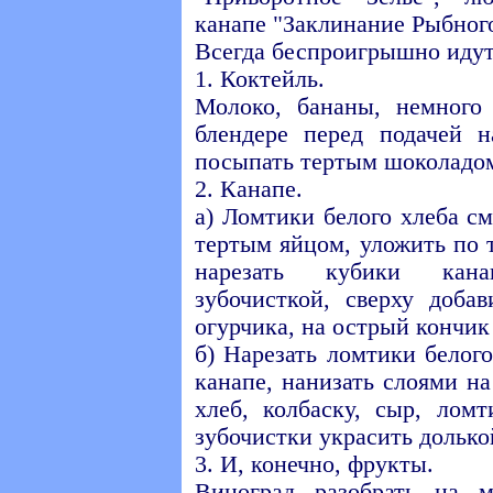
канапе "Заклинание Рыбного 
Всегда беспроигрышно идут
1. Коктейль.
Молоко, бананы, немного
блендере перед подачей н
посыпать тертым шоколадом
2. Канапе.
а) Ломтики белого хлеба с
тертым яйцом, уложить по 
нарезать кубики кан
зубочисткой, сверху доба
огурчика, на острый кончик
б) Нарезать ломтики белог
канапе, нанизать слоями на
хлеб, колбаску, сыр, лом
зубочистки украсить долько
3. И, конечно, фрукты.
Виноград разобрать на м