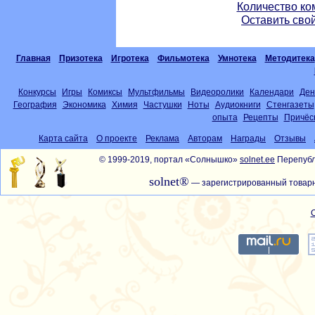
Количество ко
Оставить сво
Главная
Призотека
Игротека
Фильмотека
Умнотека
Методитека
Конкурсы
Игры
Комиксы
Мультфильмы
Видеоролики
Календари
Ден
География
Экономика
Химия
Частушки
Ноты
Аудиокниги
Стенгазеты
опыта
Рецепты
Причёс
Карта сайта
О проекте
Реклама
Авторам
Награды
Отзывы
© 1999-2019, портал «Солнышко»
solnet.ee
Перепубл
solnet®
— зарегистрированный товарн
С