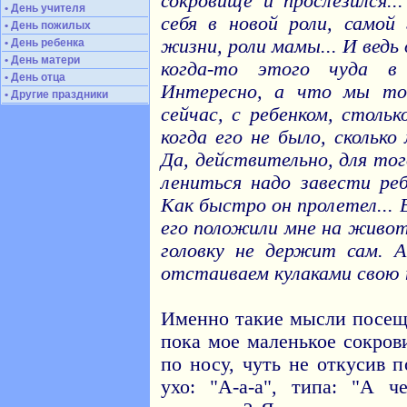
сокровище и прослезился..
• День учителя
себя в новой роли, самой
• День пожилых
жизни, роли мамы... И ведь
• День ребенка
• День матери
когда-то этого чуда 
• День отца
Интересно, а что мы тог
• Другие праздники
сейчас, с ребенком, стольк
когда его не было, сколько
Да, действительно, для то
лениться надо завести ре
Как быстро он пролетел... 
его положили мне на живот
головку не держит сам. 
отстаиваем кулаками свою т
Именно такие мысли посеща
пока мое маленькое сокров
по носу, чуть не откусив 
ухо: "А-а-а", типа: "А 