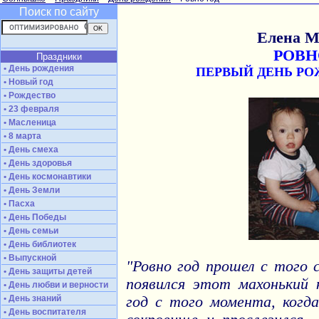
Поиск по сайту
Елена 
РОВН
Праздники
• День рождения
ПЕРВЫЙ ДЕНЬ Р
• Новый год
• Рождество
• 23 февраля
• Масленица
• 8 марта
• День смеха
• День здоровья
• День космонавтики
• День Земли
• Пасха
• День Победы
• День семьи
• День библиотек
• Выпускной
"Ровно год прошел с того 
• День защиты детей
появился этот махонький к
• День любви и верности
• День знаний
год с того момента, когда
• День воспитателя