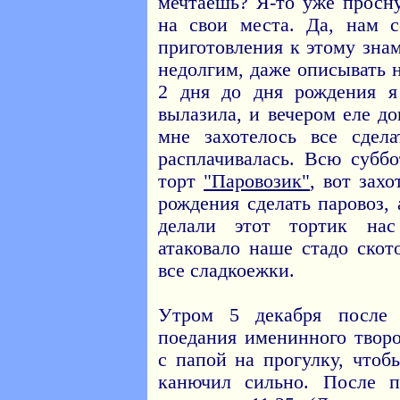
мечтаешь? Я-то уже просну
на свои места. Да, нам с
приготовления к этому зна
недолгим, даже описывать н
2 дня до дня рождения я
вылазила, и вечером еле до
мне захотелось все сдел
расплачивалась. Всю субб
торт
"Паровозик"
, вот зах
рождения сделать паровоз,
делали этот тортик нас
атаковало наше стадо скот
все сладкоежки.
Утром 5 декабря после 
поедания именинного твор
с папой на прогулку, что
канючил сильно. После 