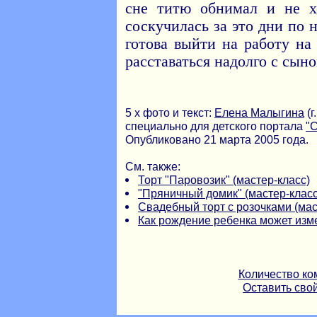
сне титю обнимал и не х
соскучилась за это дни по 
готова выйти на работу на
расставаться надолго с сыно
5 х фото и текст:
Елена Малыгина
(г
специально для детского портала
"
Опубликовано 21 марта 2005 года.
См. также:
Торт "Паровозик" (мастер-класс)
"Пряничный домик" (мастер-класс
Свадебный торт с розочками (мас
Как рождение ребенка может изм
Количество ко
Оставить сво