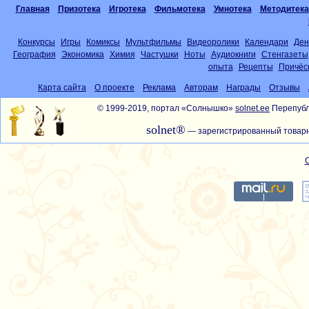
Главная
Призотека
Игротека
Фильмотека
Умнотека
Методитека
Конкурсы
Игры
Комиксы
Мультфильмы
Видеоролики
Календари
Ден
География
Экономика
Химия
Частушки
Ноты
Аудиокниги
Стенгазеты
опыта
Рецепты
Причёс
Карта сайта
О проекте
Реклама
Авторам
Награды
Отзывы
© 1999-2019, портал «Солнышко»
solnet.ee
Перепубл
solnet®
— зарегистрированный товарн
С