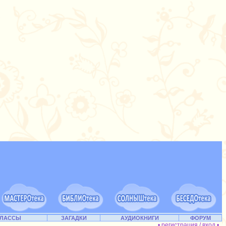
КЛАССЫ
ЗАГАДКИ
АУДИОКНИГИ
ФОРУМ
• регистрация / вход •