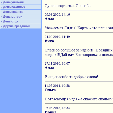
• День учителя
Супер подсказка. Спасибо
• День пожилых
• День ребенка
09.08.2009, 14:16
• День матери
Алла
• День отца
• Другие праздники
Уважаемая Лидия! Карты - это план зал
24.09.2010, 11:49
Вика
Спасибо большое за идею!!!! Праздни
лодках!!!Дай вам Бог здоровья и новы
27.11.2010, 16:07
Алла
Вика,спасибо за добрые слова!
11.05.2011, 10:58
Ольга
Потрясающая идея - а скажите скольк
06.06.2013, 13:34
Ирина