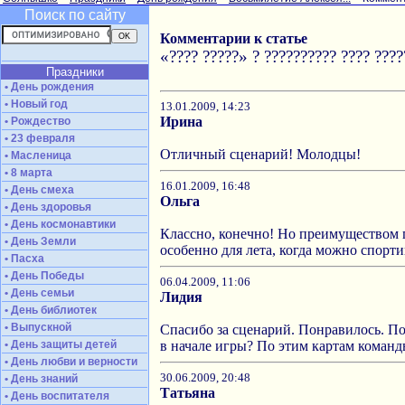
Поиск по сайту
Комментарии к статье
«???? ?????» ? ?????????? ???? ????
Праздники
• День рождения
• Новый год
13.01.2009, 14:23
Ирина
• Рождество
• 23 февраля
Отличный сценарий! Молодцы!
• Масленица
• 8 марта
16.01.2009, 16:48
• День смеха
Ольга
• День здоровья
• День космонавтики
Классно, конечно! Но преимуществом п
• День Земли
особенно для лета, когда можно спорт
• Пасха
• День Победы
06.04.2009, 11:06
• День семьи
Лидия
• День библиотек
• Выпускной
Спасибо за сценарий. Понравилось. По
• День защиты детей
в начале игры? По этим картам команд
• День любви и верности
30.06.2009, 20:48
• День знаний
Татьяна
• День воспитателя