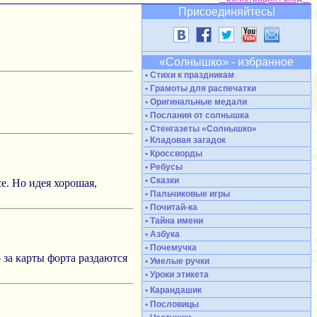
Присоединяйтесь!
«Солнышко» - избранное
• Стихи к праздникам
• Грамоты для распечатки
• Оригинальные медали
• Послания от солнышка
• Стенгазеты «Солнышко»
• Кладовая загадок
• Кроссворды
• Ребусы
• Сказки
е. Но идея хорошая,
• Пальчиковые игры
• Почитай-ка
• Тайна имени
• Азбука
• Почемучка
 за карты форта раздаются
• Умелые ручки
• Уроки этикета
• Карандашик
• Пословицы