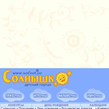
КОНКУРСЫ
ДЕНЬ РОЖДЕНИЯ
КАЛЕНДАРИ
Солнышко
>
Праздники
>
День рождения
>
Восьмилетие Алексея...
> Коммен