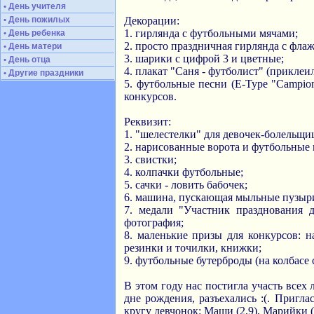
• День учителя
• День пожилых
Декорации:
1. гирлянда с футбольными мячами;
• День ребенка
2. просто праздничная гирлянда с фла
• День матери
3. шарики с цифрой 3 и цветные;
• День отца
4. плакат "Саня - футболист" (приклеи
• Другие праздники
5. футбольные песни (E-Type "Campion
конкурсов.
Реквизит:
1. "шелестелки" для девочек-болельщиц
2. нарисованные ворота и футбольные м
3. свистки;
4. колпачки футбольные;
5. сачки - ловить бабочек;
6. машина, пускающая мыльные пузыр
7. медали "Участник празднования 
фотография;
8. маленькие призы для конкурсов: 
резинки и точилки, книжки;
9. футбольные бутерброды (на колбасе
В этом году нас постигла участь всех
дне рождения, разъехались :(. Пригл
кругу девчонок: Маши (2,9), Марийки (