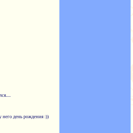
я....
у него день рождения :))