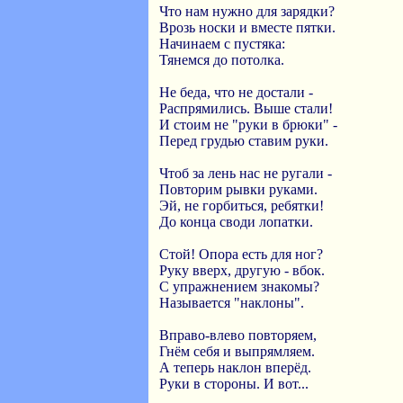
Что нам нужно для зарядки?
Врозь носки и вместе пятки.
Начинаем с пустяка:
Тянемся до потолка.
Не беда, что не достали -
Распрямились. Выше стали!
И стоим не "руки в брюки" -
Перед грудью ставим руки.
Чтоб за лень нас не ругали -
Повторим рывки руками.
Эй, не горбиться, ребятки!
До конца своди лопатки.
Стой! Опора есть для ног?
Руку вверх, другую - вбок.
С упражнением знакомы?
Называется "наклоны".
Вправо-влево повторяем,
Гнём себя и выпрямляем.
А теперь наклон вперёд.
Руки в стороны. И вот...