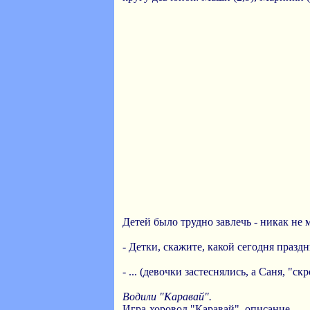
Детей было трудно завлечь - никак не
- Детки, скажите, какой сегодня празд
- ... (девочки застеснялись, а Саня, "
Водили "Каравай".
Игра-хоровод
"Каравай"
, описание.