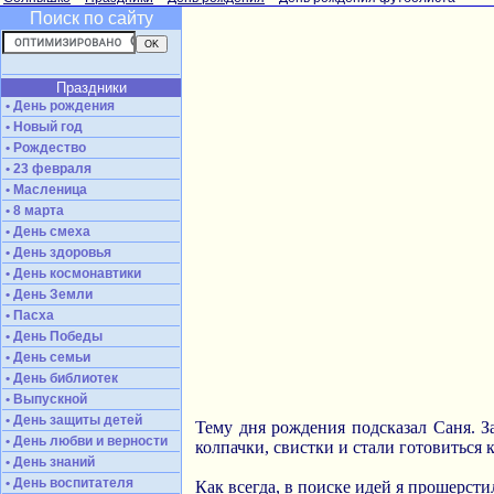
Поиск по сайту
Праздники
• День рождения
• Новый год
• Рождество
• 23 февраля
• Масленица
• 8 марта
• День смеха
• День здоровья
• День космонавтики
• День Земли
• Пасха
• День Победы
• День семьи
• День библиотек
• Выпускной
• День защиты детей
Тему дня рождения подсказал Саня. За
• День любви и верности
колпачки, свистки и стали готовиться 
• День знаний
• День воспитателя
Как всегда, в поиске идей я прошерст