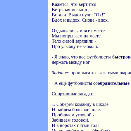
Кажется, что вертится
Ветряная мельница.
Встали. Выдохнули: "Ох!"
Вдох и выдох. Снова - вдох.
Отдышались, и все вместе
Мы попрыгаем на месте.
Тело силой зарядили -
Про улыбку не забыли.
- Я знаю, что все футболисты
быстрон
держать между ног.
Задание:
пропрыгать с зажатыми шарик
- А еще футболисты
сообразительные
Спортивные загадки
1. Соберем команду в школе
И найдем большое поле.
Пробиваем угловой -
Забиваем головой.
И в воротах пятый гол!
Очень любим мы ... (футбол)