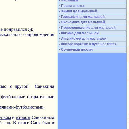
• Частушки
• Песни и ноты
• Химия для малышей
• География для малышей
• Экономика для малышей
• Природоведение для малышей
 понравился :));
• Физика для малышей
музыкального сопровождения
• Английский для малышей
• Фоторепортажи о путешествиях
• Солнечная поэзия
сью, с другой - Санькина
, футбольные стирательные
свечками-футболистами.
ервом
и
втором
Санькином
й год. В итоге Саня был в