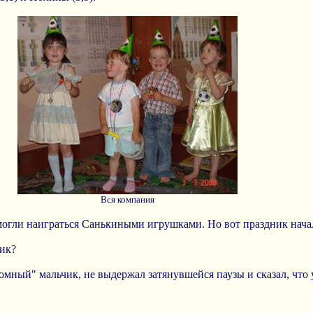
Вся компания
 могли наиграться Санькиными игрушками. Но вот праздник началс
ник?
скромный" мальчик, не выдержал затянувшейся паузы и сказал, что 