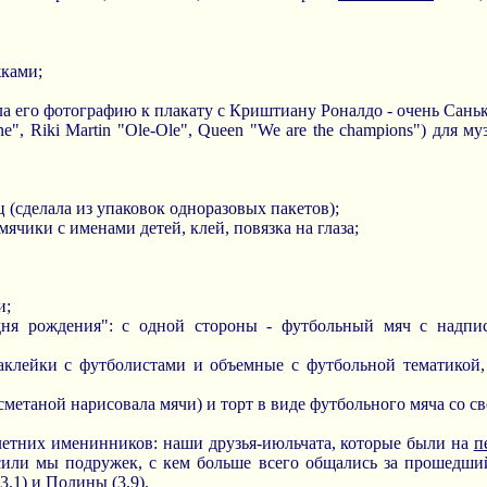
жками;
ла его фотографию к плакату с Криштиану Роналдо - очень Саньке
e", Riki Martin "Ole-Ole", Queen "We are the champions") для 
 (сделала из упаковок одноразовых пакетов);
ячики с именами детей, клей, повязка на глаза;
и;
дня рождения": с одной стороны - футбольный мяч с надпи
наклейки с футболистами и объемные с футбольной тематикой
 сметаной нарисовала мячи) и торт в виде футбольного мяча со 
 летних именинников: наши друзья-июльчата, которые были на
п
асили мы подружек, с кем больше всего общались за прошедши
3,1) и Полины (3,9).