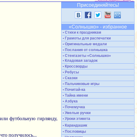
Присоединяйтесь!
«Солнышко» - избранное
• Стихи к праздникам
• Грамоты для распечатки
• Оригинальные медали
• Послания от солнышка
• Стенгазеты «Солнышко»
• Кладовая загадок
• Кроссворды
• Ребусы
• Сказки
• Пальчиковые игры
• Почитай-ка
• Тайна имени
• Азбука
• Почемучка
• Умелые ручки
упили футбольную гирлянду,
• Уроки этикета
• Карандашик
• Пословицы
 что получилось...