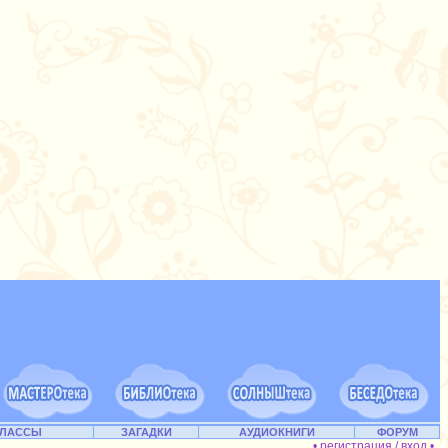
КЛАССЫ
ЗАГАДКИ
АУДИОКНИГИ
ФОРУМ
• регистрация / вход •