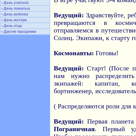
В игре участвуют 3-4 коман
• День учителя
• День пожилых
Ведущий:
Здравствуйте, ре
• День ребенка
• День матери
превращаются в косм
• День отца
отправляемся в путешеств
• Другие праздники
Солнц. Экипажи, к старту г
Космонавты:
Готовы!
Ведущий:
Старт! (После п
нам нужно распределить
экипажей: капитан, ко
бортинженер, исследователь
( Распределяются роли для 
Ведущий:
Первая планета
Пограничная
. Первый уд