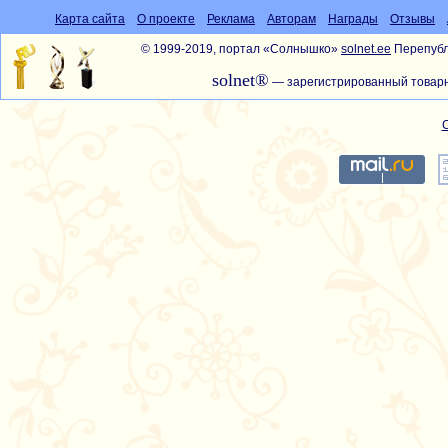
Карта сайта
О проекте
Реклама
Авторам
Награды
Отзывы
© 1999-2019, портал «Солнышко»
solnet.ee
Перепубл
solnet®
— зарегистрированный товарн
С