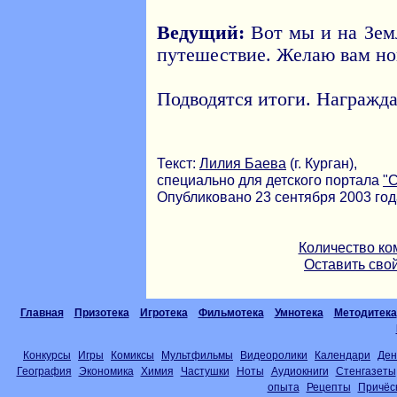
Ведущий:
Вот мы и на Земл
путешествие. Желаю вам но
Подводятся итоги. Награжд
Текст:
Лилия Баева
(г. Курган),
специально для детского портала
"
Опубликовано 23 сентября 2003 год
Количество ко
Оставить сво
Главная
Призотека
Игротека
Фильмотека
Умнотека
Методитека
Конкурсы
Игры
Комиксы
Мультфильмы
Видеоролики
Календари
Ден
География
Экономика
Химия
Частушки
Ноты
Аудиокниги
Стенгазеты
опыта
Рецепты
Причёс