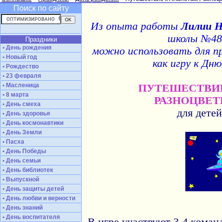
Поиск по сайту
Из опыта работы
Лилии Н
школы №48 
Праздники
• День рождения
можно использовать для п
• Новый год
как игру к Дн
• Рождество
• 23 февраля
• Масленица
ПУТЕШЕСТВИ
• 8 марта
РАЗНОЦВЕ
• День смеха
для детей
• День здоровья
• День космонавтики
• День Земли
• Пасха
• День Победы
• День семьи
• День библиотек
• Выпускной
• День защиты детей
• День любви и верности
• День знаний
• День воспитателя