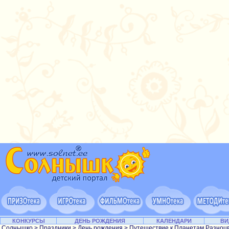
КОНКУРСЫ
ДЕНЬ РОЖДЕНИЯ
КАЛЕНДАРИ
ВИ
Солнышко
>
Праздники
>
День рождения
> Путешествие к Планетам Разноц