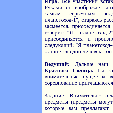
Игра.
Все участники встаю
Руками он изображает ан
самым серьёзным ви
планетоход-1", стараясь ра
засмеётся, присоединяется
говорит: "Я - планетоход-
присоединяется и произн
следующий: "Я планетоход-4
останется один человек - он
Ведущий:
Дальше наш 
Красного Солнца
. На э
внимательные существа 
соревнование приглашаются
Задание. Внимательно ос
предметы (предметы могут
которые вам предлагают