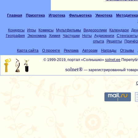
Главная
Призотека
Игротека
Фильмотека
Умнотека
Методитека
Конкурсы
Игры
Комиксы
Мультфильмы
Видеоролики
Календари
Ден
География
Экономика
Химия
Частушки
Ноты
Аудиокниги
Стенгазеты
опыта
Рецепты
Причёс
Карта сайта
О проекте
Реклама
Авторам
Награды
Отзывы
© 1999-2019, портал «Солнышко»
solnet.ee
Перепубл
solnet®
— зарегистрированный товарн
С