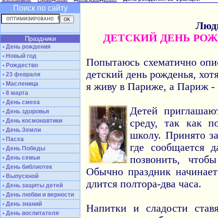
Поиск по сайту
Люд
ДЕТСКИЙ ДЕНЬ РО
Праздники
• День рождения
• Новый год
Попытаюсь схематично опи
• Рождество
детский день рожденья, хот
• 23 февраля
• Масленица
я живу в Париже, а Париж - 
• 8 марта
• День смеха
Детей приглашаю
• День здоровья
• День космонавтики
среду, так как п
• День Земли
школу. Принято за
• Пасха
где сообщается д
• День Победы
позвонить, чтобы
• День семьи
• День библиотек
Обычно праздник начинаетс
• Выпускной
длится полтора-два часа.
• День защиты детей
• День любви и верности
• День знаний
Напитки и сладости став
• День воспитателя