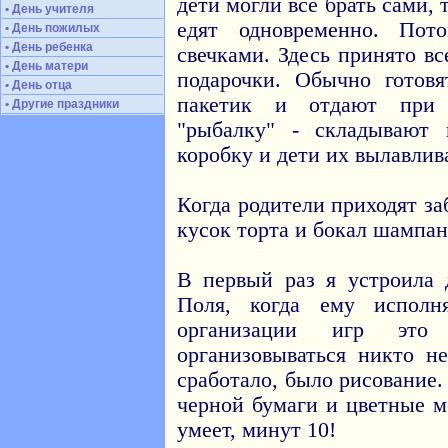
дети могли все брать сами,
• День учителя
едят одновременно. Пот
• День пожилых
• День ребенка
свечками. Здесь принято в
• День матери
подарочки. Обычно готов
• День отца
пакетик и отдают при 
• Другие праздники
"рыбалку" - складывают
коробку и дети их вылавлив
Когда родители приходят за
кусок торта и бокал шампан
В первый раз я устроила 
Поля, когда ему исполн
организации игр это
организовываться никто н
сработало, было рисование
черной бумаги и цветные м
умеет, минут 10!