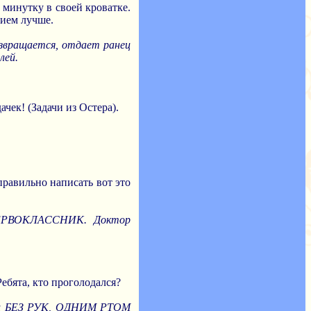
 минутку в своей кроватке.
нием лучше.
озвращается, отдает ранец
лей.
чек! (Задачи из Остера).
правильно написать вот это
, ПЕРВОКЛАССНИК. Доктор
Ребята, кто проголодался?
ет и БЕЗ РУК, ОДНИМ РТОМ