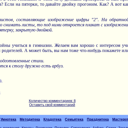
я? Если на пятерки, то давайте двойку прогоним. Как? А вот ка
 листов, составляющие изображение цифры "2". На обратно
ьно снимать листы, то под ними откроется плакат с изображени
ятерку, закрытую двойкой.
ойны учиться в гимназии. Желаем вам хорошо с интересом учит
 родителей. А может быть, вы нам тоже что-нибудь покажете ил
подготовленные стихи.
тся к столу дружно есть арбуз.
),
.
Количество комментариев: 8
Оставить свой комментарий
Умнотека
Методитека
Кладотека
Семьятека
Празднитека
Мастеро