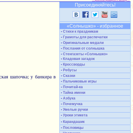
Присоединяйтесь!
«Солнышко» - избранное
• Стихи к праздникам
• Грамоты для распечатки
• Оригинальные медали
• Послания от солнышка
• Стенгазеты «Солнышко»
• Кладовая загадок
• Кроссворды
• Ребусы
• Сказки
ская шапочка; у банкира в
• Пальчиковые игры
• Почитай-ка
• Тайна имени
• Азбука
• Почемучка
• Умелые ручки
• Уроки этикета
• Карандашик
• Пословицы