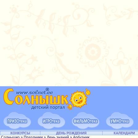
КОНКУРСЫ
ДЕНЬ РОЖДЕНИЯ
КАЛЕНДАРИ
Солнышко
>
Праздники
>
День знаний
> Арбузник...