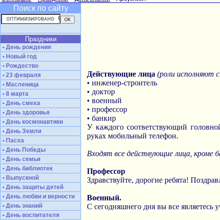
Поиск по сайту
Праздники
• День рождения
• Новый год
• Рождество
Действующие лица
(роли исполняют 
• 23 февраля
• инженер-строитель
• Масленица
• доктор
• 8 марта
• военный
• День смеха
• профессор
• День здоровья
• банкир
• День космонавтики
У каждого соответствующий головной 
• День Земли
руках мобильный телефон.
• Пасха
• День Победы
Входят все действующие лица, кроме б
• День семьи
• День библиотек
Профессор
• Выпускной
Здравствуйте, дорогие ребята! Поздрав
• День защиты детей
• День любви и верности
Военный.
• День знаний
С сегодняшнего дня вы все являетесь 
• День воспитателя