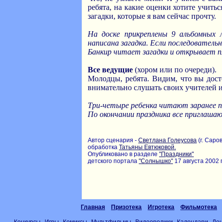
ребята, на какие оценки хотите учитьс
загадки, которые я вам сейчас прочту.
На доске прикреплены 9 альбомных
написана загадка. Если последовател
Банкир читает загадки и открывает п
Все ведущие
(хором или по очереди).
Молодцы, ребята. Видим, что вы дост
внимательно слушать своих учителей и
Три-четыре ребенка читают заранее 
По окончании праздника все приглашаю
Автор сценария -
Светлана Голеусова
(г. Саров
обработка
Татьяны Евтюковой.
Опубликовано в разделе
"Праздники"
детского портала
"Солнышко"
17 августа 2002 г
Главная
Призотека
Игротека
Фильмотека