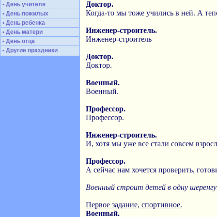
Доктор.
• День учителя
Когда-то мы тоже учились в ней. А тепе
• День пожилых
• День ребенка
Инженер-строитель.
• День матери
Инженер-строитель
• День отца
• Другие праздники
Доктор.
Доктор.
Военный.
Военный.
Профессор.
Профессор.
Инженер-строитель.
И, хотя мы уже все стали совсем взро
Профессор.
А сейчас нам хочется проверить, готов
Военный строит детей в одну шеренгу 
Первое задание, спортивное.
Военный.