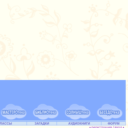
КЛАССЫ
ЗАГАДКИ
АУДИОКНИГИ
ФОРУМ
• регистрация / вход •