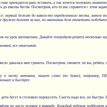
 нам приходится рано вставать, а так хочется полежать лишнюю
ь до школы бегом. Посмотрим, кто из вас справится с этим зада
все: первый бежит до какого-то определенного места, затем в
е дружно болеют за них, по окончании бега отметить победите
ок на урок математики. Давайте попробуем решить несколько зада
новкой, все отвечают.
жело давалась мне грамота. Посмотрим, сможете ли вы, ребята, 
ому к листу ватмана, пишет слово (по букве), например
вильнее и быстрее.
дети бегут в столовую перекусить. Съесть надо все, но быстро. 
 яблок по числу человек в команде. Каждый ребенок подбега