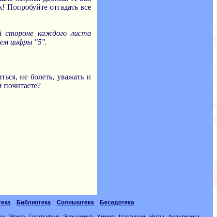
к! Попробуйте отгадать все
й стороне каждого листа
ем цифры "5".
ься, не болеть, уважать и
и почитаете?
тека
Библиотека
Солныштека
Беседотека