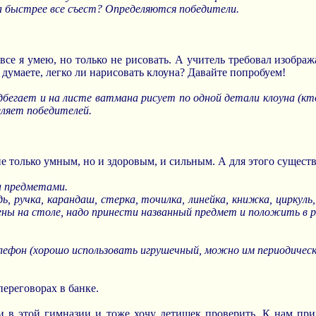
да быстрее все съест? Определяются победители.
все я умею, но только не рисовать. А учитель требовал изобра
 думаете, легко ли нарисовать клоуна? Давайте попробуем!
бегает и на листе ватмана рисует по одной детали клоуна (кто
еляет победителей.
е только умным, но и здоровым, и сильным. А для этого существ
и предметами.
 ручка, карандаш, стерка, точилка, линейка, книжка, циркуль
ены на столе, надо принести названный предмет и положить в р
лефон (хорошо использовать игрушечный, можно им периодическ
переговорах в банке.
ми в этой гимназии и тоже хочу детишек проверить. К нам пр