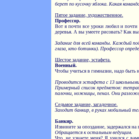
берет по кусочку яблока. Какая коман
Пятое задание, художественное.
Профессор.
Вот я почти все уроки любил и почти 
деревья. А вы умеете рисовать? Как вы
Задание для всей команды. Каждый под
глаза, кто ботинки). Профессор опред
Шестое задание, эстафета.
Военный.
Чтобы учиться в гимназии, надо быть н
Проводится эстафета с 13 школьным
Примерный список предметов: тетрадь,
палочки, ножницы, пенал. Они разлож
Седьмое задание, загадочное.
Заходит банкир, в руках мобильный те
Банкир.
Извините за опоздание, задержался на 
Обращается к остальным ведущим.
Что, не узнаете меня? Я учился с ва