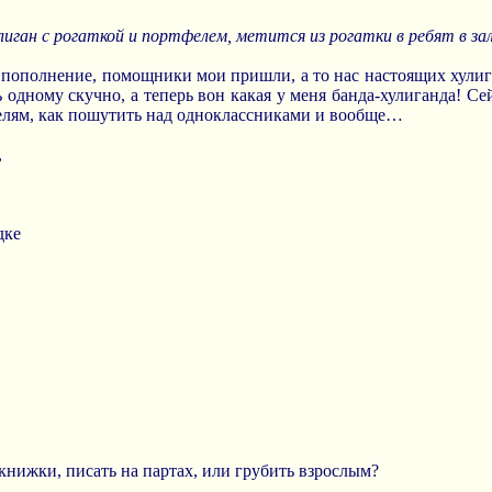
лиган с рогаткой и портфелем, метится из рогатки в ребят в зал
е пополнение, помощники мои пришли, а то нас настоящих хулиг
 одному скучно, а теперь вон какая у меня банда-хулиганда! Сей
телям, как пошутить над одноклассниками и вообще…
,
дке
ь книжки, писать на партах, или грубить взрослым?