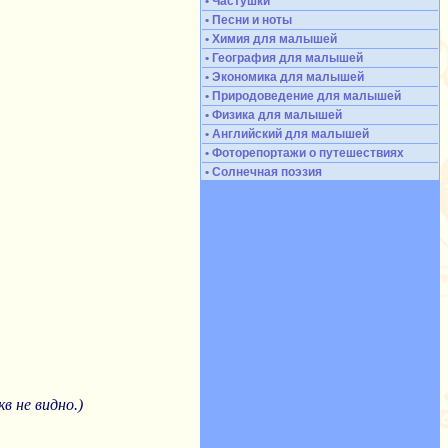
• Частушки
• Песни и ноты
• Химия для малышей
• География для малышей
• Экономика для малышей
• Природоведение для малышей
• Физика для малышей
• Английский для малышей
• Фоторепортажи о путешествиях
• Солнечная поэзия
в не видно.)