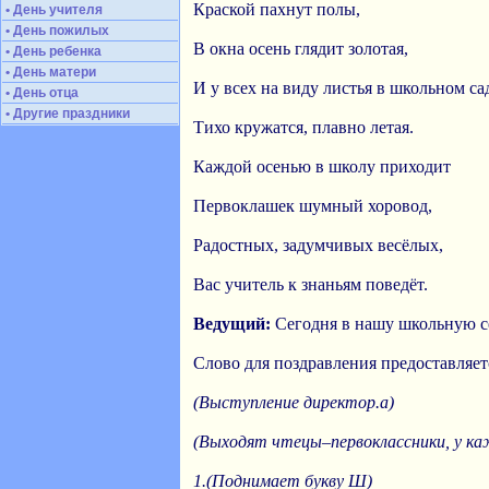
Краской пахнут полы,
• День учителя
• День пожилых
В окна осень глядит золотая,
• День ребенка
• День матери
И у всех на виду листья в школьном са
• День отца
• Другие праздники
Тихо кружатся, плавно летая.
Каждой осенью в школу приходит
Первоклашек шумный хоровод,
Радостных, задумчивых весёлых,
Вас учитель к знаньям поведёт.
Ведущий:
Сегодня в нашу школьную с
Слово для поздравления предоставляет
(Выступление директор.а)
(Выходят чтецы–первоклассники, у каж
1.(Поднимает букву Ш)