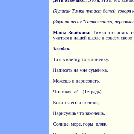
Дети отвечают:
Это я, это я, это все м
(Хулиган Тимка путает детей, говоря 
(Звучит песня "Первоклашка, первокл
Маша Знайкина:
Тимка это опять ты
учиться в нашей школе и совсем скоро
Загадки.
То я в клетку, то в линейку.
Написать на мне сумей-ка.
Можешь и нарисовать.
Что такое я?…(Тетрадь)
Если ты его отточишь,
Нарисуешь что захочешь,
Солнце, море, горы, пляж,