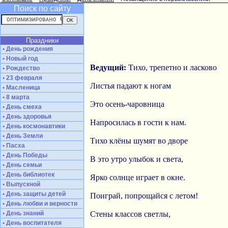
Поиск по сайту
Праздники
• День рождения
• Новый год
Ведущий:
Тихо, трепетно и ласково
• Рождество
• 23 февраля
Листья падают к ногам
• Масленица
• 8 марта
Это осень-чаровница
• День смеха
• День здоровья
Напросилась в гости к нам.
• День космонавтики
• День Земли
Тихо клёны шумят во дворе
• Пасха
• День Победы
В это утро улыбок и света,
• День семьи
• День библиотек
Ярко солнце играет в окне.
• Выпускной
• День защиты детей
Поиграй, попрощайся с летом!
• День любви и верности
• День знаний
Стены классов светлы,
• День воспитателя