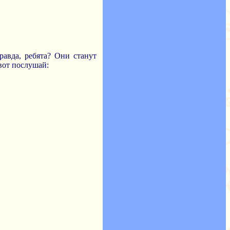
равда, ребята? Они станут
вот послушай: