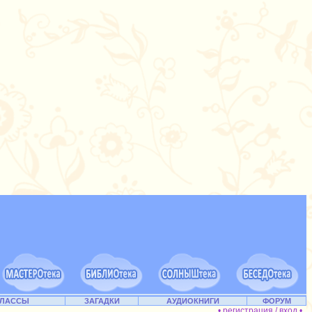
КЛАССЫ
ЗАГАДКИ
АУДИОКНИГИ
ФОРУМ
• регистрация / вход •