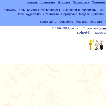
Главная
Призотека
Игротека
Фильмотека
Умнотека
Конкурсы
Игры
Комиксы
Мультфильмы
Видеоролики
Календари
День
Ноты
Аудиокниги
Стенгазеты
Портфолио
Медали
Дипломы
Карта сайта
О проекте
Реклама
Авторам
© 1999-2019, портал «Солнышко»
solne
solnet®
— зарегист