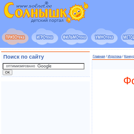
Поиск по сайту
Главная
/
Игротека
/
Конку
Ф