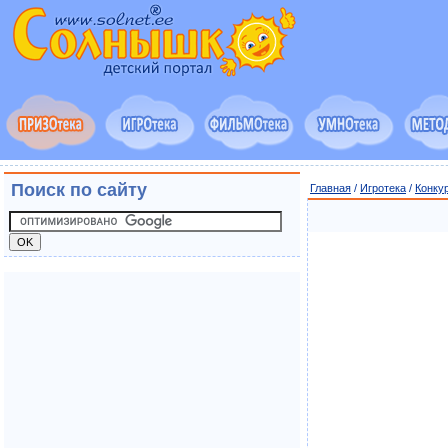
Поиск по сайту
Главная
/
Игротека
/
Конку