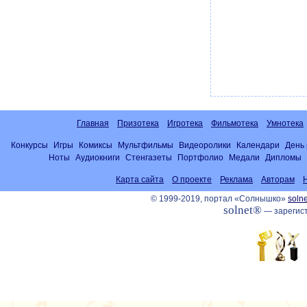
Главная
Призотека
Игротека
Фильмотека
Умнотека
Конкурсы
Игры
Комиксы
Мультфильмы
Видеоролики
Календари
День
Ноты
Аудиокниги
Стенгазеты
Портфолио
Медали
Дипломы
Карта сайта
О проекте
Реклама
Авторам
© 1999-2019, портал «Солнышко»
solne
solnet®
— зарегист