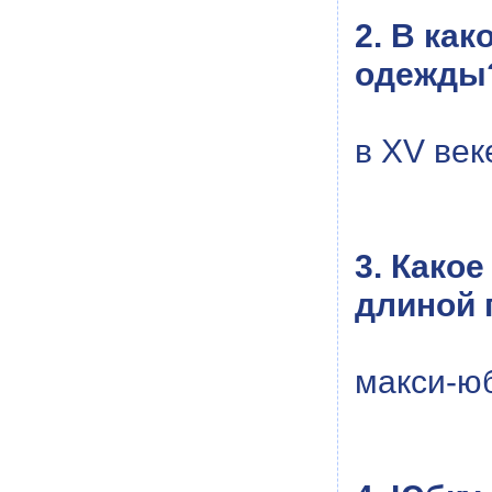
2. В ка
одежды
в XV век
3. Како
длиной 
макси-ю