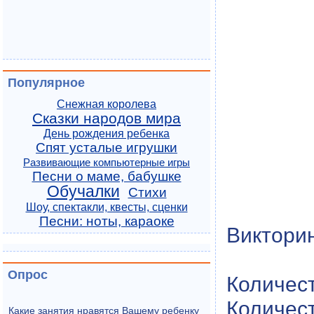
Популярное
Снежная королева
Сказки народов мира
День рождения ребенка
Спят усталые игрушки
Развивающие компьютерные игры
Песни о маме, бабушке
Обучалки
Стихи
Шоу, спектакли, квесты, сценки
Песни: ноты, караоке
Виктори
Опрос
Количест
Количест
Какие занятия нравятся Вашему ребенку