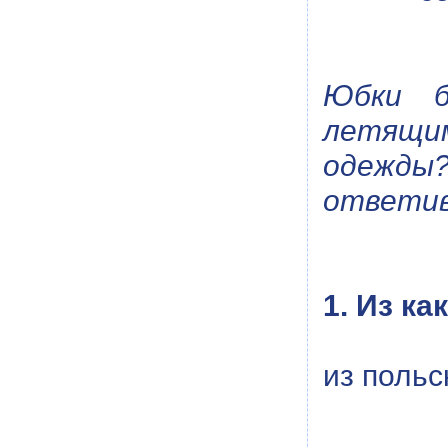
Юбки б
летящим
одежды?
ответив
1. Из к
из польс