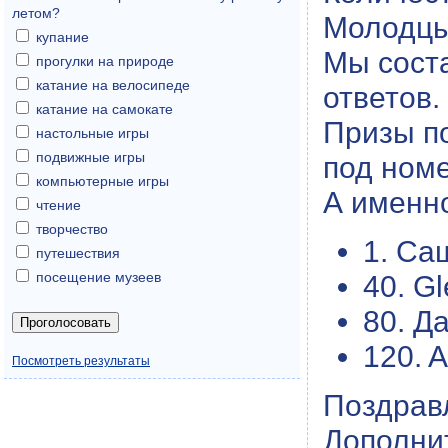
летом?
Молодцы
купание
Мы сост
прогулки на природе
катание на велосипеде
ответов.
катание на самокате
Призы п
настольные игры
подвижные игры
под ном
компьютерные игры
А именн
чтение
творчество
1. Са
путешествия
посещение музеев
40. G
80. Д
120. 
Посмотреть результаты
Поздрав
Дополни