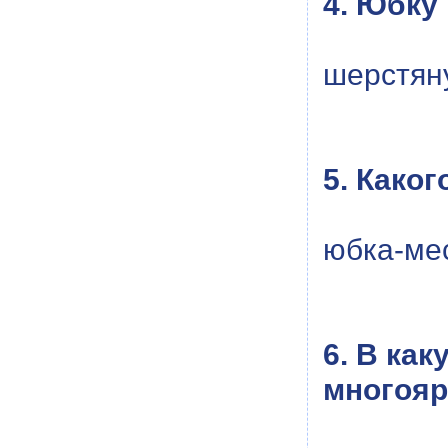
4. Юбку
шерстян
5. Како
юбка-ме
6. В ка
многоя