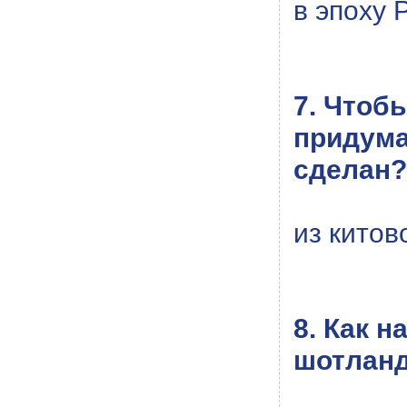
в эпоху 
7. Чтоб
придума
сделан?
из китов
8. Как 
шотланд