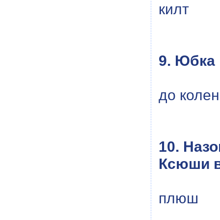
килт
9. Юбка
до колен
10. Наз
Ксюши в
плюш