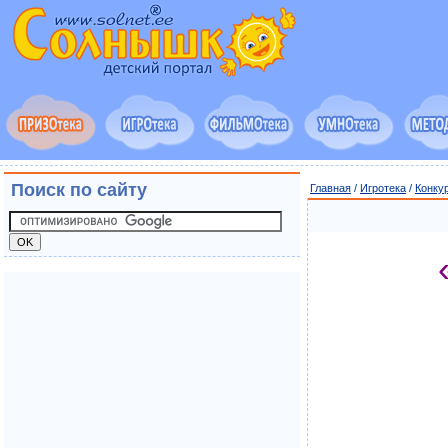
Поиск по сайту
Главная
/
Игротека
/
Конку