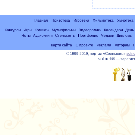
Главная
Призотека
Игротека
Фильмотека
Умнотека
Конкурсы
Игры
Комиксы
Мультфильмы
Видеоролики
Календари
День
Ноты
Аудиокниги
Стенгазеты
Портфолио
Медали
Дипломы
Карта сайта
О проекте
Реклама
Авторам
© 1999-2019, портал «Солнышко»
solne
solnet®
— зарегист